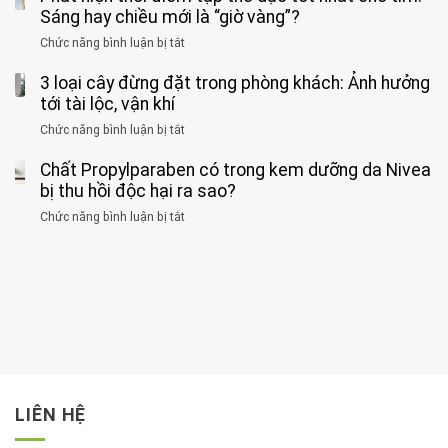
tác
nặng,
ông
Sáng hay chiều mới là “giờ vàng”?
hại
ăn
phát
của
Chức năng bình luận bị tắt
ở
nhiều
hiện
1
Phát
có
mắc
kiểu
3 loại cây đừng đặt trong phòng khách: Ảnh hưởng
hiện
thể
hai
ăn
thời
tới tài lộc, vận khí
hại
bệnh
đối
điểm
gan
ung
Chức năng bình luận bị tắt
ở
với
tập
thận
thư
3
huyết
thể
cùng
Chất Propylparaben có trong kem dưỡng da Nivea
loại
áp
dục
lúc
cây
bị thu hồi độc hại ra sao?
và
tốt
đừng
thận:
nhất
Chức năng bình luận bị tắt
ở
đặt
Bạn
cho
Chất
trong
nên
tim:
Propylparaben
phòng
dành
Sáng
có
khách:
thời
hay
trong
Ảnh
gian
chiều
kem
hưởng
để
mới
dưỡng
tới
xem
là
da
tài
xét
“giờ
Nivea
lộc,
kỹ
vàng”?
bị
vận
thông
thu
LIÊN HỆ
khí
tin
hồi
này
độc