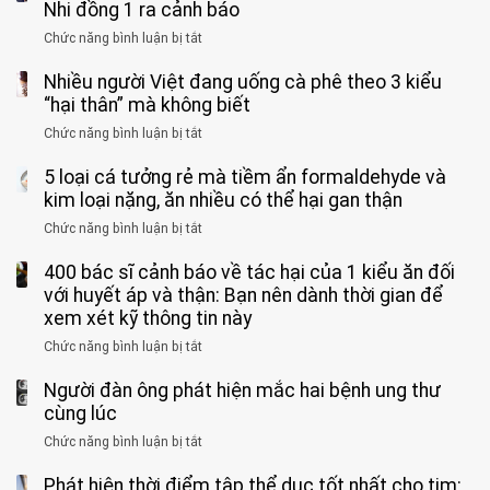
ông
Nhi đồng 1 ra cảnh báo
hoàn
tử
vì
Chức năng bình luận bị tắt
ở
vong
bỏ
3
vì…
qua
Nhiều người Việt đang uống cà phê theo 3 kiểu
ca
rặn
cảm
tử
“hại thân” mà không biết
quá
giác
vong
mạnh
Chức năng bình luận bị tắt
ở
này
do
khi
Nhiều
suốt
tay
đi
5 loại cá tưởng rẻ mà tiềm ẩn formaldehyde và
người
1
chân
vệ
Việt
kim loại nặng, ăn nhiều có thể hại gan thận
tuần,
miệng:
sinh:
đang
bác
Bác
Chức năng bình luận bị tắt
ở
4
uống
sĩ:
sĩ
5
nhóm
cà
“Xoắn
Bệnh
400 bác sĩ cảnh báo về tác hại của 1 kiểu ăn đối
loại
người
phê
900
viện
cá
với huyết áp và thận: Bạn nên dành thời gian để
được
theo
độ,
Nhi
tưởng
xem xét kỹ thông tin này
bác
3
không
đồng
rẻ
sĩ
kiểu
kịp
Chức năng bình luận bị tắt
ở
1
mà
cảnh
“hại
cứu”
400
ra
tiềm
báo
thân”
Người đàn ông phát hiện mắc hai bệnh ung thư
bác
cảnh
ẩn
“ĐỪNG
mà
sĩ
cùng lúc
báo
formaldehyde
GẮNG
không
cảnh
và
Chức năng bình luận bị tắt
SỨC!”
ở
biết
báo
kim
Người
về
loại
Phát hiện thời điểm tập thể dục tốt nhất cho tim:
đàn