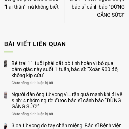
“hại thân” mà không biết
bác sĩ cảnh báo “ĐỪNG
GẮNG SỨC!”
BÀI VIẾT LIÊN QUAN
Bé trai 11 tuổi phải cắt bỏ tinh hoàn vì bỏ qua
cảm giác này suốt 1 tuần, bác sĩ: “Xoắn 900 độ,
không kịp cứu”
Chức năng bình luận bị tắt
ở
Bé
Người đàn ông tử vong vì… rặn quá mạnh khi đi vệ
trai
11
sinh: 4 nhóm người được bác sĩ cảnh báo “ĐỪNG
tuổi
GẮNG SỨC!”
phải
Chức năng bình luận bị tắt
ở
cắt
Người
bỏ
3 ca tử vong do tay chân miệng: Bác sĩ Bệnh viện
đàn
tinh