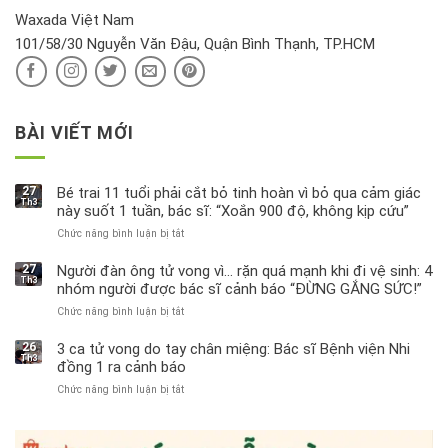
hại
Waxada Việt Nam
ra
101/58/30 Nguyễn Văn Đậu, Quận Bình Thạnh, TP.HCM
sao?
BÀI VIẾT MỚI
27
Bé trai 11 tuổi phải cắt bỏ tinh hoàn vì bỏ qua cảm giác
Th3
này suốt 1 tuần, bác sĩ: “Xoắn 900 độ, không kịp cứu”
Chức năng bình luận bị tắt
ở
Bé
trai
27
Người đàn ông tử vong vì… rặn quá mạnh khi đi vệ sinh: 4
Th3
11
nhóm người được bác sĩ cảnh báo “ĐỪNG GẮNG SỨC!”
tuổi
Chức năng bình luận bị tắt
ở
phải
Người
cắt
đàn
bỏ
26
3 ca tử vong do tay chân miệng: Bác sĩ Bệnh viện Nhi
Th3
ông
tinh
đồng 1 ra cảnh báo
tử
hoàn
Chức năng bình luận bị tắt
ở
vong
vì
3
vì…
bỏ
ca
rặn
qua
tử
quá
cảm