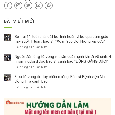
BÀI VIẾT MỚI
27
Bé trai 11 tuổi phải cắt bỏ tinh hoàn vì bỏ qua cảm giác
Th3
này suốt 1 tuần, bác sĩ: “Xoắn 900 độ, không kịp cứu”
Chức năng bình luận bị tắt
ở
Bé
trai
27
Người đàn ông tử vong vì… rặn quá mạnh khi đi vệ sinh: 4
Th3
11
nhóm người được bác sĩ cảnh báo “ĐỪNG GẮNG SỨC!”
tuổi
Chức năng bình luận bị tắt
ở
phải
Người
cắt
đàn
bỏ
26
3 ca tử vong do tay chân miệng: Bác sĩ Bệnh viện Nhi
Th3
ông
tinh
đồng 1 ra cảnh báo
tử
hoàn
Chức năng bình luận bị tắt
ở
vong
vì
3
vì…
bỏ
ca
rặn
qua
tử
quá
cảm
vong
mạnh
giác
do
khi
này
tay
đi
suốt