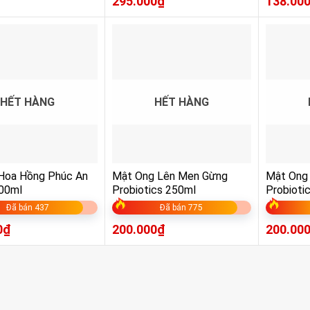
295.000
₫
138.00
HẾT HÀNG
HẾT HÀNG
 Hoa Hồng Phúc An
Mật Ong Lên Men Gừng
Mật Ong
00ml
Probiotics 250ml
Probioti
Đã bán 437
Đã bán 775
0
₫
200.000
₫
200.00