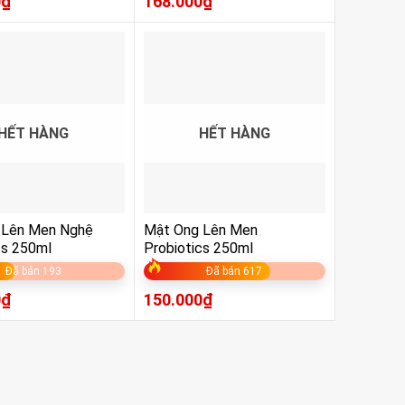
0
₫
168.000
₫
HẾT HÀNG
HẾT HÀNG
 Lên Men Nghệ
Mật Ong Lên Men
cs 250ml
Probiotics 250ml
Đã bán 193
Đã bán 617
0
₫
150.000
₫