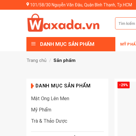
Skip
101/58/30 Nguyễn Văn Đậu, Quận Bình Thạnh, Tp.HCM
to
content
Tìm
kiếm:
DANH MỤC SẢN PHẨM
MỸ PHẨ
Trang chủ
/
Sản phẩm
-29%
DANH MỤC SẢN PHẨM
Mật Ong Lên Men
Mỹ Phẩm
Trà & Thảo Dược