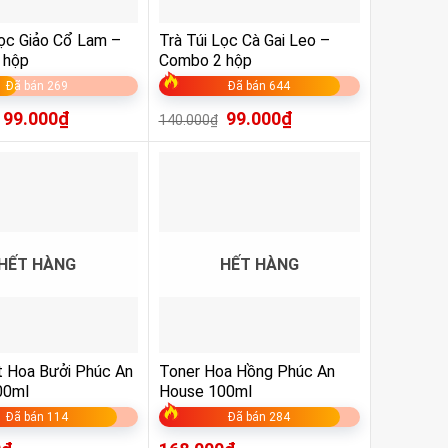
Lọc Giảo Cổ Lam –
Trà Túi Lọc Cà Gai Leo –
 hộp
Combo 2 hộp
Đã bán 269
Đã bán 644
99.000
₫
99.000
₫
140.000
₫
HẾT HÀNG
HẾT HÀNG
t Hoa Bưởi Phúc An
Toner Hoa Hồng Phúc An
00ml
House 100ml
Đã bán 114
Đã bán 284