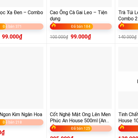
 Lọc Xạ Đen – Combo
Cao Ống Cà Gai Leo – Tiện
Trà Túi 
dụng
Combo 2
Đã bán 371
Đã bán 184
99.000
₫
99.000
₫
100.000
₫
140.000
₫
 Ngon Kim Ngân Hoa
Cốt Nghệ Mật Ong Lên Men
Tinh Chấ
Phúc An House 500ml (An
House 1
Đã bán 218
Maitri)
Đã bán 125
0
₫