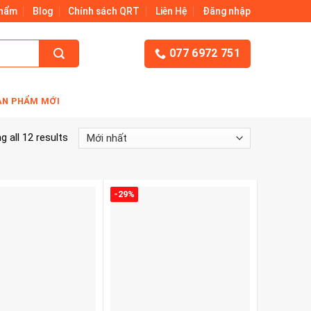
Phẩm
Blog
Chính sách QRT
Liên Hệ
Đăng nhập
077 6972 751
ẢN PHẨM MỚI
 all 12 results
-29%