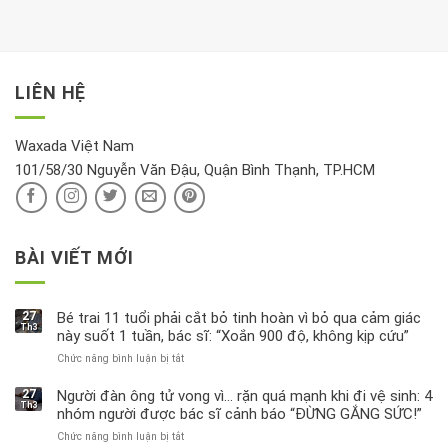
LIÊN HỆ
Waxada Việt Nam
101/58/30 Nguyễn Văn Đậu, Quận Bình Thạnh, TP.HCM
BÀI VIẾT MỚI
27
Bé trai 11 tuổi phải cắt bỏ tinh hoàn vì bỏ qua cảm giác
Th3
này suốt 1 tuần, bác sĩ: “Xoắn 900 độ, không kịp cứu”
Chức năng bình luận bị tắt
ở
Bé
trai
27
Người đàn ông tử vong vì… rặn quá mạnh khi đi vệ sinh: 4
Th3
11
nhóm người được bác sĩ cảnh báo “ĐỪNG GẮNG SỨC!”
tuổi
Chức năng bình luận bị tắt
ở
phải