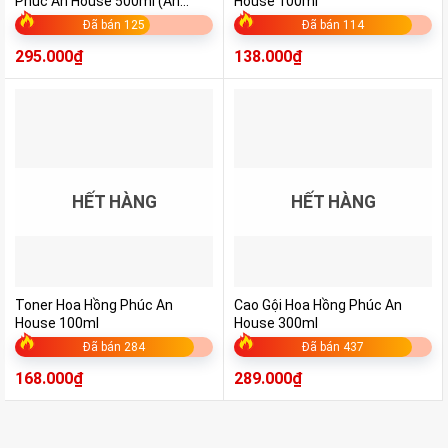
Phúc An House 500ml (An
House 100ml
Maitri)
Đã bán 125
Đã bán 114
295.000
₫
138.000
₫
HẾT HÀNG
HẾT HÀNG
Toner Hoa Hồng Phúc An
Cao Gội Hoa Hồng Phúc An
House 100ml
House 300ml
Đã bán 284
Đã bán 437
168.000
₫
289.000
₫