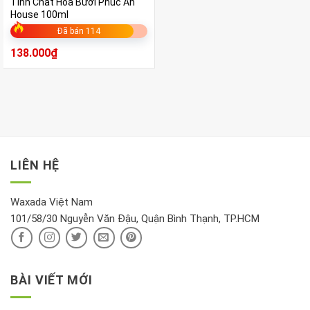
Tinh Chất Hoa Bưởi Phúc An
House 100ml
Đã bán 114
138.000
₫
LIÊN HỆ
Waxada Việt Nam
101/58/30 Nguyễn Văn Đậu, Quận Bình Thạnh, TP.HCM
BÀI VIẾT MỚI