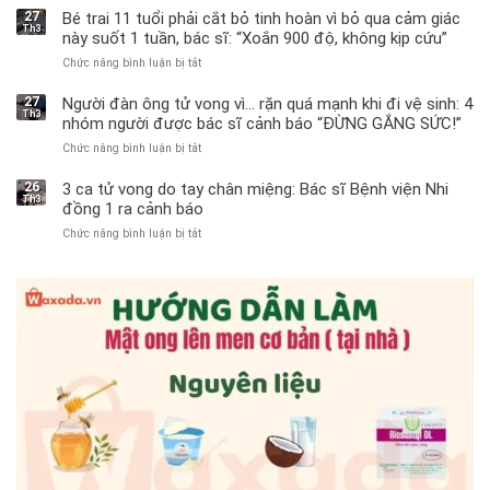
27
Bé trai 11 tuổi phải cắt bỏ tinh hoàn vì bỏ qua cảm giác
Th3
này suốt 1 tuần, bác sĩ: “Xoắn 900 độ, không kịp cứu”
Chức năng bình luận bị tắt
ở
Bé
trai
27
Người đàn ông tử vong vì… rặn quá mạnh khi đi vệ sinh: 4
Th3
11
nhóm người được bác sĩ cảnh báo “ĐỪNG GẮNG SỨC!”
tuổi
Chức năng bình luận bị tắt
ở
phải
Người
cắt
đàn
bỏ
26
3 ca tử vong do tay chân miệng: Bác sĩ Bệnh viện Nhi
Th3
ông
tinh
đồng 1 ra cảnh báo
tử
hoàn
Chức năng bình luận bị tắt
ở
vong
vì
3
vì…
bỏ
ca
rặn
qua
tử
quá
cảm
vong
mạnh
giác
do
khi
này
tay
đi
suốt
chân
vệ
1
miệng:
sinh:
tuần,
Bác
4
bác
sĩ
nhóm
sĩ:
Bệnh
người
“Xoắn
viện
được
900
Nhi
bác
độ,
đồng
sĩ
không