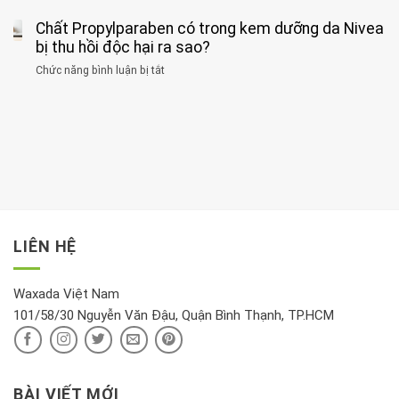
thận
thư
3
huyết
thể
cùng
Chất Propylparaben có trong kem dưỡng da Nivea
loại
áp
dục
lúc
cây
bị thu hồi độc hại ra sao?
và
tốt
đừng
thận:
nhất
Chức năng bình luận bị tắt
ở
đặt
Bạn
cho
Chất
trong
nên
tim:
Propylparaben
phòng
dành
Sáng
có
khách:
thời
hay
trong
Ảnh
gian
chiều
kem
hưởng
để
mới
dưỡng
tới
xem
là
da
tài
xét
“giờ
Nivea
lộc,
kỹ
vàng”?
bị
vận
thông
thu
LIÊN HỆ
khí
tin
hồi
này
độc
hại
Waxada Việt Nam
ra
101/58/30 Nguyễn Văn Đậu, Quận Bình Thạnh, TP.HCM
sao?
BÀI VIẾT MỚI