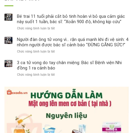
27
Bé trai 11 tuổi phải cắt bỏ tinh hoàn vì bỏ qua cảm giác
Th3
này suốt 1 tuần, bác sĩ: “Xoắn 900 độ, không kịp cứu”
Chức năng bình luận bị tắt
ở
Bé
trai
27
Người đàn ông tử vong vì… rặn quá mạnh khi đi vệ sinh: 4
Th3
11
nhóm người được bác sĩ cảnh báo “ĐỪNG GẮNG SỨC!”
tuổi
Chức năng bình luận bị tắt
ở
phải
Người
cắt
đàn
bỏ
26
3 ca tử vong do tay chân miệng: Bác sĩ Bệnh viện Nhi
Th3
ông
tinh
đồng 1 ra cảnh báo
tử
hoàn
Chức năng bình luận bị tắt
ở
vong
vì
3
vì…
bỏ
ca
rặn
qua
tử
quá
cảm
vong
mạnh
giác
do
khi
này
tay
đi
suốt
chân
vệ
1
miệng:
sinh:
tuần,
Bác
4
bác
sĩ
nhóm
sĩ:
Bệnh
người
“Xoắn
viện
được
900