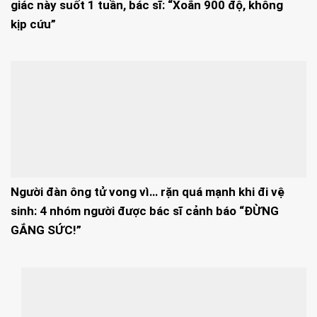
giác này suốt 1 tuần, bác sĩ: “Xoắn 900 độ, không
kịp cứu”
Người đàn ông tử vong vì… rặn quá mạnh khi đi vệ
sinh: 4 nhóm người được bác sĩ cảnh báo “ĐỪNG
GẮNG SỨC!”