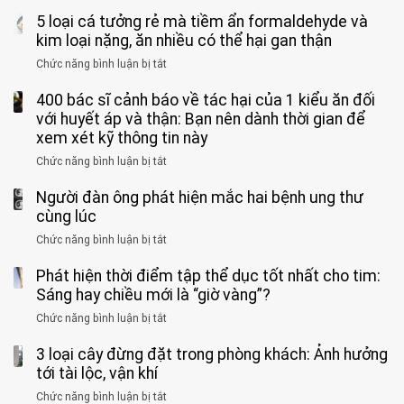
Nhiều
suốt
tay
đi
5 loại cá tưởng rẻ mà tiềm ẩn formaldehyde và
người
1
chân
vệ
Việt
kim loại nặng, ăn nhiều có thể hại gan thận
tuần,
miệng:
sinh:
đang
bác
Bác
Chức năng bình luận bị tắt
ở
4
uống
sĩ:
sĩ
5
nhóm
cà
“Xoắn
Bệnh
400 bác sĩ cảnh báo về tác hại của 1 kiểu ăn đối
loại
người
phê
900
viện
cá
với huyết áp và thận: Bạn nên dành thời gian để
được
theo
độ,
Nhi
tưởng
xem xét kỹ thông tin này
bác
3
không
đồng
rẻ
sĩ
kiểu
kịp
Chức năng bình luận bị tắt
ở
1
mà
cảnh
“hại
cứu”
400
ra
tiềm
báo
thân”
Người đàn ông phát hiện mắc hai bệnh ung thư
bác
cảnh
ẩn
“ĐỪNG
mà
sĩ
cùng lúc
báo
formaldehyde
GẮNG
không
cảnh
và
Chức năng bình luận bị tắt
SỨC!”
ở
biết
báo
kim
Người
về
loại
Phát hiện thời điểm tập thể dục tốt nhất cho tim:
đàn
tác
nặng,
ông
Sáng hay chiều mới là “giờ vàng”?
hại
ăn
phát
của
Chức năng bình luận bị tắt
ở
nhiều
hiện
1
Phát
có
mắc
kiểu
3 loại cây đừng đặt trong phòng khách: Ảnh hưởng
hiện
thể
hai
ăn
thời
tới tài lộc, vận khí
hại
bệnh
đối
điểm
gan
ung
Chức năng bình luận bị tắt
ở
với
tập