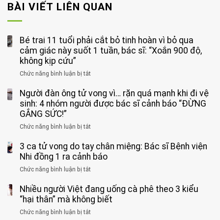
BÀI VIẾT LIÊN QUAN
Bé trai 11 tuổi phải cắt bỏ tinh hoàn vì bỏ qua
cảm giác này suốt 1 tuần, bác sĩ: “Xoắn 900 độ,
không kịp cứu”
Chức năng bình luận bị tắt
ở
Bé
Người đàn ông tử vong vì… rặn quá mạnh khi đi vệ
trai
11
sinh: 4 nhóm người được bác sĩ cảnh báo “ĐỪNG
tuổi
GẮNG SỨC!”
phải
Chức năng bình luận bị tắt
ở
cắt
Người
bỏ
3 ca tử vong do tay chân miệng: Bác sĩ Bệnh viện
đàn
tinh
ông
Nhi đồng 1 ra cảnh báo
hoàn
tử
vì
Chức năng bình luận bị tắt
ở
vong
bỏ
3
vì…
qua
Nhiều người Việt đang uống cà phê theo 3 kiểu
ca
rặn
cảm
tử
“hại thân” mà không biết
quá
giác
vong
mạnh
Chức năng bình luận bị tắt
ở
này
do
khi