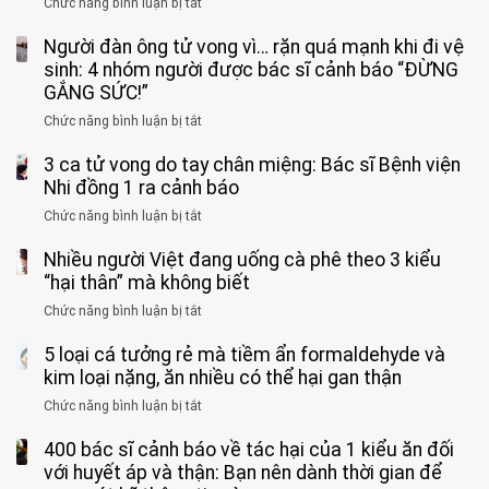
Chức năng bình luận bị tắt
ở
Bé
Người đàn ông tử vong vì… rặn quá mạnh khi đi vệ
trai
11
sinh: 4 nhóm người được bác sĩ cảnh báo “ĐỪNG
tuổi
GẮNG SỨC!”
phải
Chức năng bình luận bị tắt
ở
cắt
Người
bỏ
3 ca tử vong do tay chân miệng: Bác sĩ Bệnh viện
đàn
tinh
ông
Nhi đồng 1 ra cảnh báo
hoàn
tử
vì
Chức năng bình luận bị tắt
ở
vong
bỏ
3
vì…
qua
Nhiều người Việt đang uống cà phê theo 3 kiểu
ca
rặn
cảm
tử
“hại thân” mà không biết
quá
giác
vong
mạnh
Chức năng bình luận bị tắt
ở
này
do
khi
Nhiều
suốt
tay
đi
5 loại cá tưởng rẻ mà tiềm ẩn formaldehyde và
người
1
chân
vệ
Việt
kim loại nặng, ăn nhiều có thể hại gan thận
tuần,
miệng:
sinh:
đang
bác
Bác
Chức năng bình luận bị tắt
ở
4
uống
sĩ:
sĩ
5
nhóm
cà
“Xoắn
Bệnh
400 bác sĩ cảnh báo về tác hại của 1 kiểu ăn đối
loại
người
phê
900
viện
cá
với huyết áp và thận: Bạn nên dành thời gian để
được
theo
độ,
Nhi