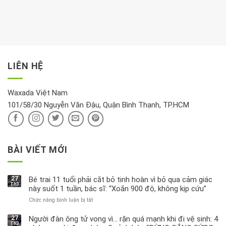
thời
hay
trong
Ảnh
gian
chiều
kem
hưởng
để
mới
dưỡng
tới
xem
là
da
tài
xét
“giờ
Nivea
lộc,
kỹ
vàng”?
bị
vận
thông
thu
LIÊN HỆ
khí
tin
hồi
này
độc
hại
Waxada Việt Nam
ra
101/58/30 Nguyễn Văn Đậu, Quận Bình Thạnh, TP.HCM
sao?
BÀI VIẾT MỚI
27
Bé trai 11 tuổi phải cắt bỏ tinh hoàn vì bỏ qua cảm giác
Th3
này suốt 1 tuần, bác sĩ: “Xoắn 900 độ, không kịp cứu”
Chức năng bình luận bị tắt
ở
Bé
trai
27
Người đàn ông tử vong vì… rặn quá mạnh khi đi vệ sinh: 4
Th3
11