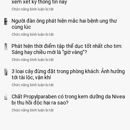
tưởng
xem xét kỹ thông tin này
bác
3
không
đồng
rẻ
sĩ
kiểu
kịp
Chức năng bình luận bị tắt
ở
1
mà
cảnh
“hại
cứu”
400
ra
tiềm
báo
thân”
Người đàn ông phát hiện mắc hai bệnh ung thư
bác
cảnh
ẩn
“ĐỪNG
mà
sĩ
cùng lúc
báo
formaldehyde
GẮNG
không
cảnh
và
Chức năng bình luận bị tắt
SỨC!”
ở
biết
báo
kim
Người
về
loại
Phát hiện thời điểm tập thể dục tốt nhất cho tim:
đàn
tác
nặng,
ông
Sáng hay chiều mới là “giờ vàng”?
hại
ăn
phát
của
Chức năng bình luận bị tắt
ở
nhiều
hiện
1
Phát
có
mắc
kiểu
3 loại cây đừng đặt trong phòng khách: Ảnh hưởng
hiện
thể
hai
ăn
thời
tới tài lộc, vận khí
hại
bệnh
đối
điểm
gan
ung
Chức năng bình luận bị tắt
ở
với
tập
thận
thư
3
huyết
thể
cùng
Chất Propylparaben có trong kem dưỡng da Nivea
loại
áp
dục
lúc
cây
bị thu hồi độc hại ra sao?
và
tốt
đừng
thận:
nhất
Chức năng bình luận bị tắt
ở
đặt
Bạn
cho
Chất
trong
nên
tim:
Propylparaben
phòng
dành
Sáng
có
khách: