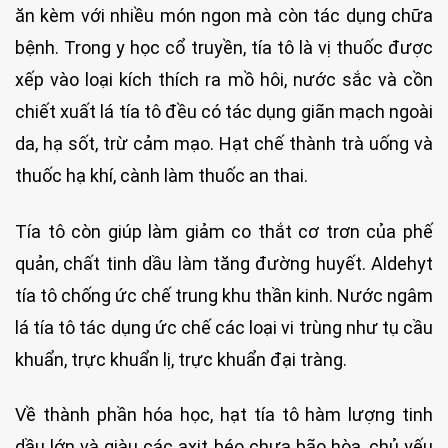
ăn kèm với nhiều món ngon mà còn tác dụng chữa
bệnh. Trong y học cổ truyền, tía tô là vị thuốc được
xếp vào loại kích thích ra mồ hôi, nước sắc và cồn
chiết xuất lá tía tô đều có tác dụng giãn mạch ngoài
da, hạ sốt, trừ cảm mạo. Hạt chế thành trà uống và
thuốc hạ khí, cành làm thuốc an thai.
Tía tô còn giúp làm giảm co thắt cơ trơn của phế
quản, chất tinh dầu làm tăng đường huyết. Aldehyt
tía tô chống ức chế trung khu thần kinh. Nước ngâm
lá tía tô tác dụng ức chế các loại vi trùng như tụ cầu
khuẩn, trực khuẩn lị, trực khuẩn đại tràng.
Về thành phần hóa học, hạt tía tô hàm lượng tinh
dầu lớn và giàu các axit béo chưa bão hòa, chủ yếu