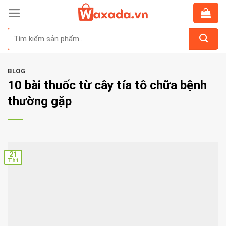
Skip
to
Tìm
content
kiếm:
BLOG
10 bài thuốc từ cây tía tô chữa bệnh
thường gặp
21
Th1