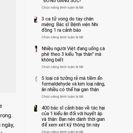
“ĐỪNG GẮNG SỨC!”
cắt
Chức năng bình luận bị tắt
bỏ
ở
tinh
Người
hoàn
đàn
3 ca tử vong do tay chân
vì
ông
miệng: Bác sĩ Bệnh viện Nhi
bỏ
tử
đồng 1 ra cảnh báo
qua
vong
Chức năng bình luận bị tắt
ở
cảm
vì…
3
giác
rặn
ca
Nhiều người Việt đang uống cà
này
quá
tử
suốt
mạnh
phê theo 3 kiểu “hại thân” mà
vong
1
khi
không biết
do
tuần,
đi
Chức năng bình luận bị tắt
ở
tay
bác
vệ
Nhiều
chân
sĩ:
sinh:
người
5 loại cá tưởng rẻ mà tiềm ẩn
miệng:
“Xoắn
4
Việt
Bác
formaldehyde và kim loại nặng,
900
nhóm
đang
sĩ
độ,
người
ăn nhiều có thể hại gan thận
uống
Bệnh
không
được
Chức năng bình luận bị tắt
ở
cà
viện
kịp
bác
5
phê
Nhi
cứu”
sĩ
e
loại
400 bác sĩ cảnh báo về tác hại
theo
đồng
cảnh
cá
3
của 1 kiểu ăn đối với huyết áp
1
báo
trọng.
tưởng
kiểu
ra
và thận: Bạn nên dành thời gian
“ĐỪNG
rẻ
“hại
cảnh
GẮNG
 ngày,
để xem xét kỹ thông tin này
mà
thân”
báo
SỨC!”
Chức năng bình luận bị tắt
tiềm
ở
mà