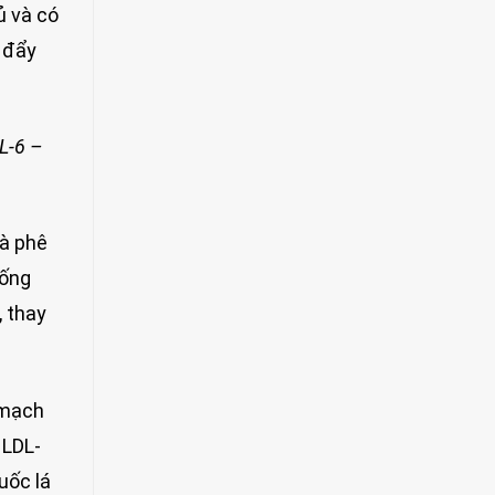
ủ và có
c đẩy
IL-6 –
cà phê
uống
, thay
 mạch
 LDL-
uốc lá