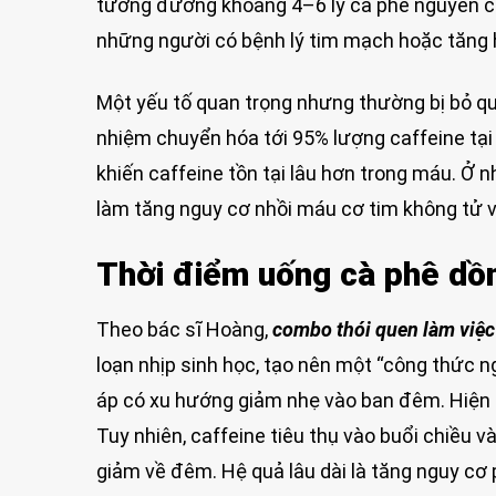
tương đương khoảng 4–6 ly cà phê nguyên chấ
những người có bệnh lý tim mạch hoặc tăng 
Một yếu tố quan trọng nhưng thường bị bỏ qua
nhiệm chuyển hóa tới 95% lượng caffeine tạ
khiến caffeine tồn tại lâu hơn trong máu. Ở 
làm tăng nguy cơ nhồi máu cơ tim không tử 
Thời điểm uống cà phê dồn
Theo bác sĩ Hoàng,
combo thói quen làm việc
loạn nhịp sinh học, tạo nên một “công thức 
áp có xu hướng giảm nhẹ vào ban đêm. Hiện t
Tuy nhiên, caffeine tiêu thụ vào buổi chiều và
giảm về đêm. Hệ quả lâu dài là tăng nguy cơ p