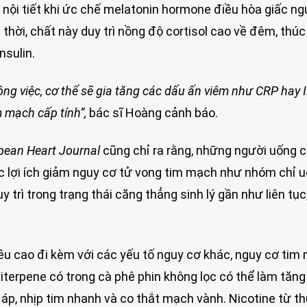
nội tiết khi ức chế melatonin hormone điều hòa giấc ng
thời, chất này duy trì nồng độ cortisol cao về đêm, thú
nsulin.
công việc, cơ thể sẽ gia tăng các dấu ấn viêm như CRP hay 
m mạch cấp tính
”,
bác sĩ Hoàng cảnh báo.
pean Heart Journal
cũng chỉ ra rằng, những người uống 
c lợi ích giảm nguy cơ tử vong tim mạch như nhóm chỉ 
 trì trong trạng thái căng thẳng sinh lý gần như liên tục
liều cao đi kèm với các yếu tố nguy cơ khác, nguy cơ tim
iterpene có trong cà phê phin không lọc có thể làm tăng
 áp, nhịp tim nhanh và co thắt mạch vành. Nicotine từ th