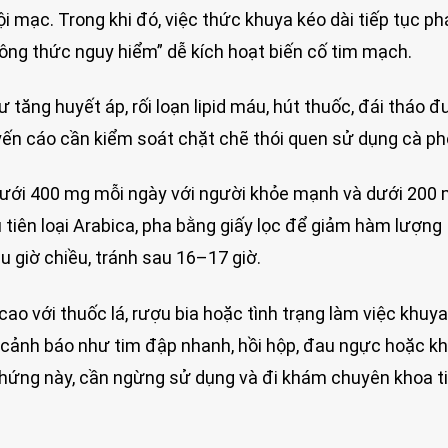
 mạc. Trong khi đó, việc thức khuya kéo dài tiếp tục ph
công thức nguy hiểm” dễ kích hoạt biến cố tim mạch.
tăng huyết áp, rối loạn lipid máu, hút thuốc, đái tháo 
uyến cáo cần kiểm soát chặt chẽ thói quen sử dụng cà ph
dưới 400 mg mỗi ngày với người khỏe mạnh và dưới 200 
 tiên loại Arabica, pha bằng giấy lọc để giảm hàm lượng
u giờ chiều, tránh sau 16–17 giờ.
 cao với thuốc lá, rượu bia hoặc tình trạng làm việc khuy
 cảnh báo như tim đập nhanh, hồi hộp, đau ngực hoặc k
u chứng này, cần ngừng sử dụng và đi khám chuyên khoa t