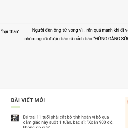
Người đàn ông tử vong vì… rặn quá mạnh khi đi vệ
“hại thân”
nhóm người được bác sĩ cảnh báo “ĐỪNG GẮNG SỨ
BÀI VIẾT MỚI
27
Bé trai 11 tuổi phải cắt bỏ tinh hoàn vì bỏ qua
Th3
cảm giác này suốt 1 tuần, bác sĩ: “Xoắn 900 độ,
không kịp cứu”