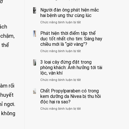
 ở
ẩn
400
không
formaldehyde
bác
Người đàn ông phát hiện mắc
biết
và
sĩ
hai bệnh ung thư cùng lúc
kim
cảnh
Chức năng bình luận bị tắt
ở
loại
báo
rách
Người
nặng,
về
đàn
Phát hiện thời điểm tập thể
ăn
tác
 chậm,
ông
dục tốt nhất cho tim: Sáng hay
nhiều
hại
phát
có
của
chiều mới là “giờ vàng”?
 thể
hiện
thể
1
Chức năng bình luận bị tắt
ở
mắc
hại
kiểu
Phát
hai
gan
ăn
hiện
3 loại cây đừng đặt trong
bệnh
thận
đối
thời
ung
phòng khách: Ảnh hưởng tới tài
với
điểm
thư
lộc, vận khí
huyết
tập
cùng
áp
Chức năng bình luận bị tắt
ở
thể
lúc
và
làm rối
3
dục
thận:
loại
Chất Propylparaben có trong
tốt
Bạn
 huyết
cây
nhất
kem dưỡng da Nivea bị thu hồi
nên
đừng
cho
độc hại ra sao?
dành
ỉ ngơi.
đặt
tim:
thời
Chức năng bình luận bị tắt
ở
trong
Sáng
gian
p không
Chất
phòng
hay
để
Propylparaben
khách:
chiều
xem
có
Ảnh
mới
xét
trong
hưởng