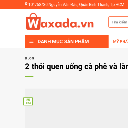
Skip
101/58/30 Nguyễn Văn Đậu, Quận Bình Thạnh, Tp.HCM
to
content
Tìm
kiếm:
DANH MỤC SẢN PHẨM
MỸ PHẨ
BLOG
2 thói quen uống cà phê và l
25
Th3