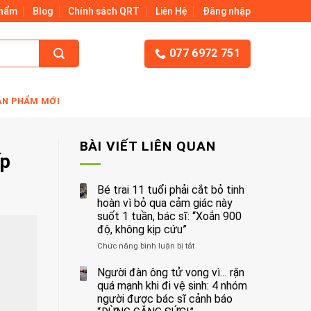
Phẩm
Blog
Chính sách QRT
Liên Hệ
Đăng nhập
077 6972 751
ẢN PHẨM MỚI
BÀI VIẾT LIÊN QUAN
ấp
Bé trai 11 tuổi phải cắt bỏ tinh
hoàn vì bỏ qua cảm giác này
suốt 1 tuần, bác sĩ: “Xoắn 900
độ, không kịp cứu”
Chức năng bình luận bị tắt
ở
Bé
trai
Người đàn ông tử vong vì… rặn
11
quá mạnh khi đi vệ sinh: 4 nhóm
tuổi
người được bác sĩ cảnh báo
phải