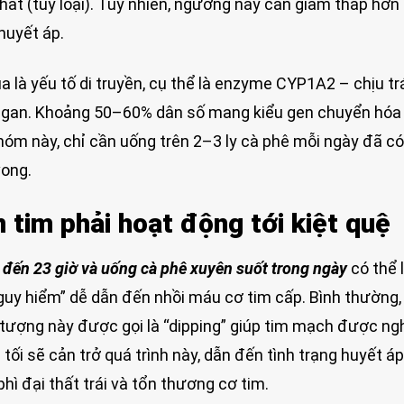
t (tùy loại). Tuy nhiên, ngưỡng này cần giảm thấp hơn
huyết áp.
 là yếu tố di truyền, cụ thể là enzyme CYP1A2 – chịu t
i gan. Khoảng 50–60% dân số mang kiểu gen chuyển hóa
nhóm này, chỉ cần uống trên 2–3 ly cà phê mỗi ngày đã có
vong.
 tim phải hoạt động tới kiệt quệ
 đến 23 giờ và uống cà phê xuyên suốt trong ngày
có thể 
nguy hiểm” dễ dẫn đến nhồi máu cơ tim cấp. Bình thường,
ượng này được gọi là “dipping” giúp tim mạch được ngh
 tối sẽ cản trở quá trình này, dẫn đến tình trạng huyết á
hì đại thất trái và tổn thương cơ tim.