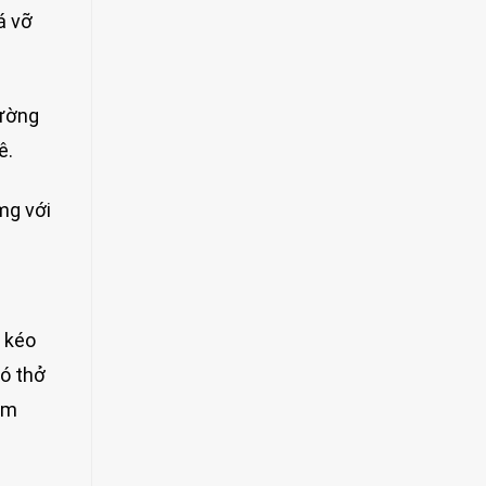
á vỡ
đường
ê.
mg với
a kéo
hó thở
im