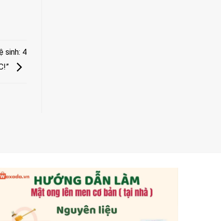
 sinh: 4
C!”