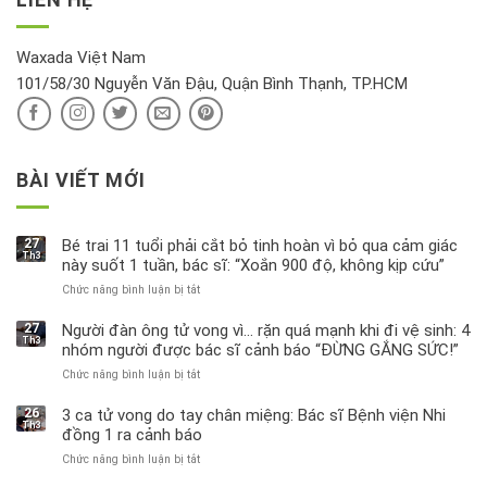
tin
hồi
này
độc
hại
Waxada Việt Nam
ra
101/58/30 Nguyễn Văn Đậu, Quận Bình Thạnh, TP.HCM
sao?
BÀI VIẾT MỚI
27
Bé trai 11 tuổi phải cắt bỏ tinh hoàn vì bỏ qua cảm giác
Th3
này suốt 1 tuần, bác sĩ: “Xoắn 900 độ, không kịp cứu”
Chức năng bình luận bị tắt
ở
Bé
trai
27
Người đàn ông tử vong vì… rặn quá mạnh khi đi vệ sinh: 4
Th3
11
nhóm người được bác sĩ cảnh báo “ĐỪNG GẮNG SỨC!”
tuổi
Chức năng bình luận bị tắt
ở
phải
Người
cắt
đàn
bỏ
26
3 ca tử vong do tay chân miệng: Bác sĩ Bệnh viện Nhi
Th3
ông
tinh
đồng 1 ra cảnh báo
tử
hoàn
Chức năng bình luận bị tắt
ở
vong
vì
3
vì…
bỏ