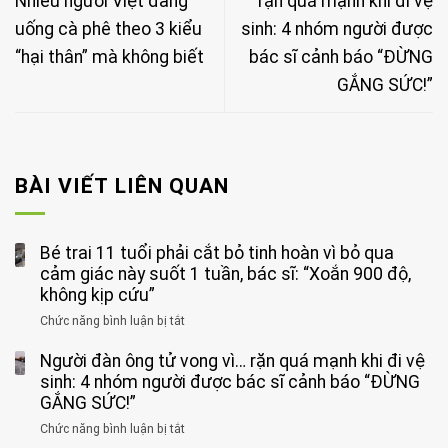
Nhiều người Việt đang
rặn quá mạnh khi đi vệ
uống cà phê theo 3 kiểu
sinh: 4 nhóm người được
“hại thân” mà không biết
bác sĩ cảnh báo “ĐỪNG
GẮNG SỨC!”
BÀI VIẾT LIÊN QUAN
Bé trai 11 tuổi phải cắt bỏ tinh hoàn vì bỏ qua
cảm giác này suốt 1 tuần, bác sĩ: “Xoắn 900 độ,
không kịp cứu”
Chức năng bình luận bị tắt
ở
Bé
Người đàn ông tử vong vì… rặn quá mạnh khi đi vệ
trai
11
sinh: 4 nhóm người được bác sĩ cảnh báo “ĐỪNG
tuổi
GẮNG SỨC!”
phải
Chức năng bình luận bị tắt
ở
cắt
Người