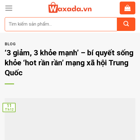
Skip
to
Tìm
content
kiếm:
BLOG
‘3 giảm, 3 khỏe mạnh’ – bí quyết sống
khỏe ‘hot rần rần’ mạng xã hội Trung
Quốc
11
Th12