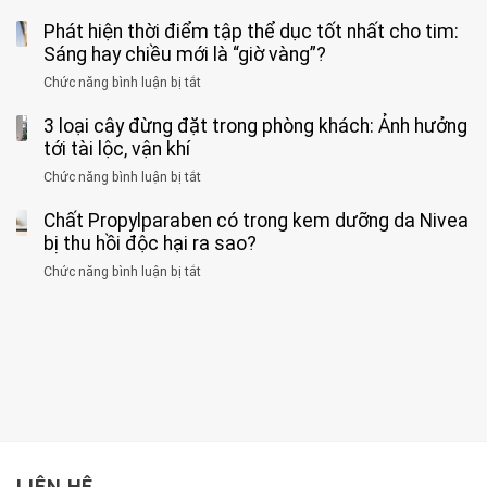
kim
Người
về
loại
Phát hiện thời điểm tập thể dục tốt nhất cho tim:
đàn
tác
nặng,
ông
Sáng hay chiều mới là “giờ vàng”?
hại
ăn
phát
của
Chức năng bình luận bị tắt
ở
nhiều
hiện
1
Phát
có
mắc
kiểu
3 loại cây đừng đặt trong phòng khách: Ảnh hưởng
hiện
thể
hai
ăn
thời
tới tài lộc, vận khí
hại
bệnh
đối
điểm
gan
ung
Chức năng bình luận bị tắt
ở
với
tập
thận
thư
3
huyết
thể
cùng
Chất Propylparaben có trong kem dưỡng da Nivea
loại
áp
dục
lúc
cây
bị thu hồi độc hại ra sao?
và
tốt
đừng
thận:
nhất
Chức năng bình luận bị tắt
ở
đặt
Bạn
cho
Chất
trong
nên
tim:
Propylparaben
phòng
dành
Sáng
có
khách:
thời
hay
trong
Ảnh
gian
chiều
kem
hưởng
để
mới
dưỡng
tới
xem
là
da
tài
xét
“giờ
Nivea
lộc,
kỹ
vàng”?
bị
vận
thông
thu
LIÊN HỆ
khí