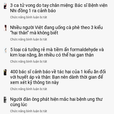
bỏ
3 ca tử vong do tay chân miệng: Bác sĩ Bệnh viện
đàn
tinh
ông
Nhi đồng 1 ra cảnh báo
hoàn
tử
vì
Chức năng bình luận bị tắt
ở
vong
bỏ
3
vì…
qua
Nhiều người Việt đang uống cà phê theo 3 kiểu
ca
rặn
cảm
tử
“hại thân” mà không biết
quá
giác
vong
mạnh
Chức năng bình luận bị tắt
ở
này
do
khi
Nhiều
suốt
tay
đi
5 loại cá tưởng rẻ mà tiềm ẩn formaldehyde và
người
1
chân
vệ
Việt
kim loại nặng, ăn nhiều có thể hại gan thận
tuần,
miệng:
sinh:
đang
bác
Bác
Chức năng bình luận bị tắt
ở
4
uống
sĩ:
sĩ
5
nhóm
cà
“Xoắn
Bệnh
400 bác sĩ cảnh báo về tác hại của 1 kiểu ăn đối
loại
người
phê
900
viện
cá
với huyết áp và thận: Bạn nên dành thời gian để
được
theo
độ,
Nhi
tưởng
xem xét kỹ thông tin này
bác
3
không
đồng
rẻ
sĩ
kiểu
kịp
Chức năng bình luận bị tắt
ở
1
mà
cảnh
“hại
cứu”
400
ra
tiềm
báo
thân”
Người đàn ông phát hiện mắc hai bệnh ung thư
bác
cảnh
ẩn
“ĐỪNG
mà
sĩ
cùng lúc
báo
formaldehyde
GẮNG
không
cảnh
và
Chức năng bình luận bị tắt
SỨC!”
ở
biết
báo