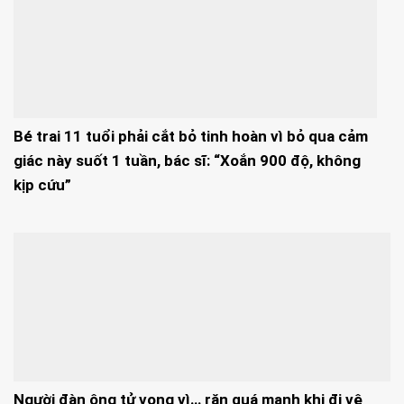
Bé trai 11 tuổi phải cắt bỏ tinh hoàn vì bỏ qua cảm
giác này suốt 1 tuần, bác sĩ: “Xoắn 900 độ, không
kịp cứu”
Người đàn ông tử vong vì… rặn quá mạnh khi đi vệ