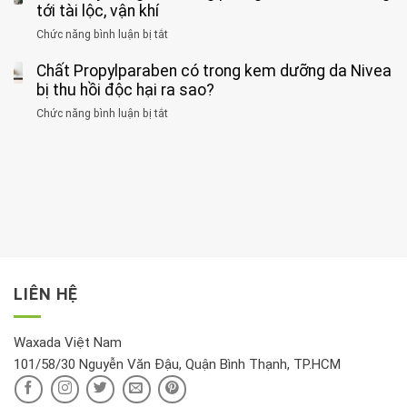
ăn
thời
tới tài lộc, vận khí
hại
bệnh
đối
điểm
gan
ung
Chức năng bình luận bị tắt
ở
với
tập
thận
thư
3
huyết
thể
cùng
Chất Propylparaben có trong kem dưỡng da Nivea
loại
áp
dục
lúc
cây
bị thu hồi độc hại ra sao?
và
tốt
đừng
thận:
nhất
Chức năng bình luận bị tắt
ở
đặt
Bạn
cho
Chất
trong
nên
tim:
Propylparaben
phòng
dành
Sáng
có
khách:
thời
hay
trong
Ảnh
gian
chiều
kem
hưởng
để
mới
dưỡng
tới
xem
là
da
tài
xét
“giờ
Nivea
lộc,
kỹ
vàng”?
bị
vận
thông
thu
LIÊN HỆ
khí
tin
hồi
này
độc
hại
Waxada Việt Nam
ra
101/58/30 Nguyễn Văn Đậu, Quận Bình Thạnh, TP.HCM
sao?