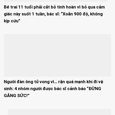
Bé trai 11 tuổi phải cắt bỏ tinh hoàn vì bỏ qua cảm
giác này suốt 1 tuần, bác sĩ: “Xoắn 900 độ, không
kịp cứu”
Người đàn ông tử vong vì… rặn quá mạnh khi đi vệ
sinh: 4 nhóm người được bác sĩ cảnh báo “ĐỪNG
GẮNG SỨC!”