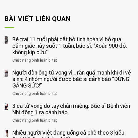
BÀI VIẾT LIÊN QUAN
Bé trai 11 tuổi phải cắt bỏ tinh hoàn vì bỏ qua
cảm giác này suốt 1 tuần, bác sĩ: “Xoắn 900 độ,
không kịp cứu”
Chức năng bình luận bị tắt
ở
Bé
Người đàn ông tử vong vì… rặn quá mạnh khi đi vệ
trai
11
sinh: 4 nhóm người được bác sĩ cảnh báo “ĐỪNG
tuổi
GẮNG SỨC!”
phải
Chức năng bình luận bị tắt
ở
cắt
Người
bỏ
3 ca tử vong do tay chân miệng: Bác sĩ Bệnh viện
đàn
tinh
ông
Nhi đồng 1 ra cảnh báo
hoàn
tử
vì
Chức năng bình luận bị tắt
ở
vong
bỏ
3
vì…
qua
Nhiều người Việt đang uống cà phê theo 3 kiểu
ca
rặn
cảm