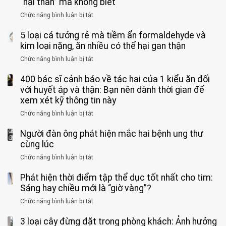
tử
“hại thân” mà không biết
quá
giác
vong
mạnh
Chức năng bình luận bị tắt
ở
này
do
khi
Nhiều
suốt
tay
đi
5 loại cá tưởng rẻ mà tiềm ẩn formaldehyde và
người
1
chân
vệ
Việt
kim loại nặng, ăn nhiều có thể hại gan thận
tuần,
miệng:
sinh:
đang
bác
Bác
Chức năng bình luận bị tắt
ở
4
uống
sĩ:
sĩ
5
nhóm
cà
“Xoắn
Bệnh
400 bác sĩ cảnh báo về tác hại của 1 kiểu ăn đối
loại
người
phê
900
viện
cá
với huyết áp và thận: Bạn nên dành thời gian để
được
theo
độ,
Nhi
tưởng
xem xét kỹ thông tin này
bác
3
không
đồng
rẻ
sĩ
kiểu
kịp
Chức năng bình luận bị tắt
ở
1
mà
cảnh
“hại
cứu”
400
ra
tiềm
báo
thân”
Người đàn ông phát hiện mắc hai bệnh ung thư
bác
cảnh
ẩn
“ĐỪNG
mà
sĩ
cùng lúc
báo
formaldehyde
GẮNG
không
cảnh
và
Chức năng bình luận bị tắt
SỨC!”
ở
biết
báo
kim
Người
về
loại
Phát hiện thời điểm tập thể dục tốt nhất cho tim:
đàn
tác
nặng,
ông
Sáng hay chiều mới là “giờ vàng”?
hại
ăn
phát
của
Chức năng bình luận bị tắt
ở
nhiều
hiện
1
Phát
có
mắc
kiểu
3 loại cây đừng đặt trong phòng khách: Ảnh hưởng
hiện
thể
hai