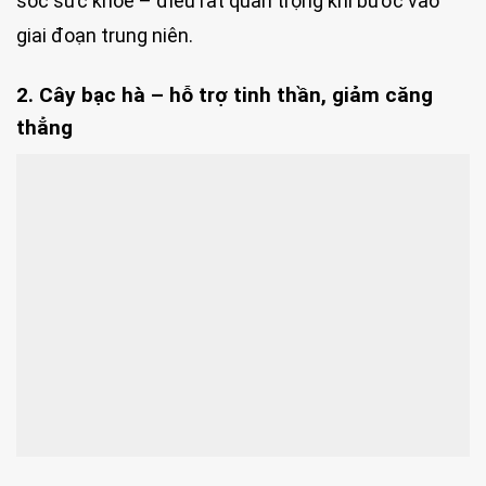
sóc sức khỏe – điều rất quan trọng khi bước vào
giai đoạn trung niên.
2. Cây bạc hà – hỗ trợ tinh thần, giảm căng
thẳng