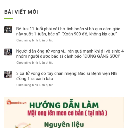
BÀI VIẾT MỚI
27
Bé trai 11 tuổi phải cắt bỏ tinh hoàn vì bỏ qua cảm giác
Th3
này suốt 1 tuần, bác sĩ: “Xoắn 900 độ, không kịp cứu”
Chức năng bình luận bị tắt
ở
Bé
trai
27
Người đàn ông tử vong vì… rặn quá mạnh khi đi vệ sinh: 4
Th3
11
nhóm người được bác sĩ cảnh báo “ĐỪNG GẮNG SỨC!”
tuổi
Chức năng bình luận bị tắt
ở
phải
Người
cắt
đàn
bỏ
26
3 ca tử vong do tay chân miệng: Bác sĩ Bệnh viện Nhi
Th3
ông
tinh
đồng 1 ra cảnh báo
tử
hoàn
Chức năng bình luận bị tắt
ở
vong
vì
3
vì…
bỏ
ca
rặn
qua
tử
quá
cảm
vong
mạnh
giác
do
khi
này
tay
đi
suốt
chân
vệ
1
miệng:
sinh:
tuần,
Bác
4
bác