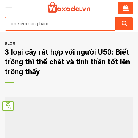
Skip
to
Tìm
content
kiếm:
BLOG
3 loại cây rất hợp với người U50: Biết
trồng thì thể chất và tinh thần tốt lên
trông thấy
25
Th3