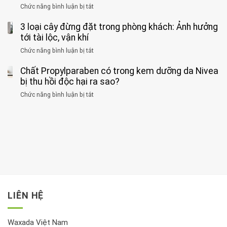
phát
của
Chức năng bình luận bị tắt
ở
nhiều
hiện
1
Phát
có
mắc
kiểu
3 loại cây đừng đặt trong phòng khách: Ảnh hưởng
hiện
thể
hai
ăn
thời
tới tài lộc, vận khí
hại
bệnh
đối
điểm
gan
ung
Chức năng bình luận bị tắt
ở
với
tập
thận
thư
3
huyết
thể
cùng
Chất Propylparaben có trong kem dưỡng da Nivea
loại
áp
dục
lúc
cây
bị thu hồi độc hại ra sao?
và
tốt
đừng
thận:
nhất
Chức năng bình luận bị tắt
ở
đặt
Bạn
cho
Chất
trong
nên
tim:
Propylparaben
phòng
dành
Sáng
có
khách:
thời
hay
trong
Ảnh
gian
chiều
kem
hưởng
để
mới
dưỡng
tới
xem
là
da
tài
xét
“giờ
Nivea
lộc,
kỹ
vàng”?
bị
vận
thông
thu
LIÊN HỆ
khí
tin
hồi
này
độc
hại
Waxada Việt Nam