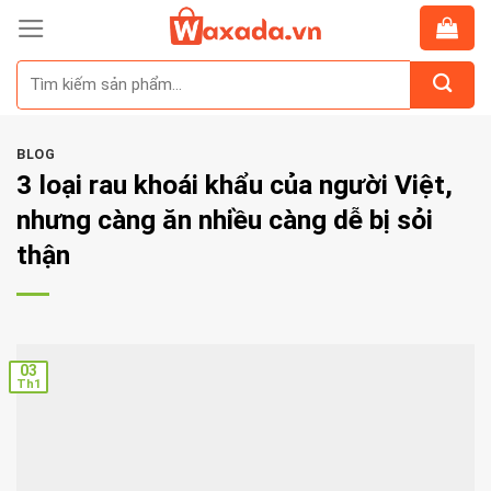
Skip
to
Tìm
content
kiếm:
BLOG
3 loại rau khoái khẩu của người Việt,
nhưng càng ăn nhiều càng dễ bị sỏi
thận
03
Th1