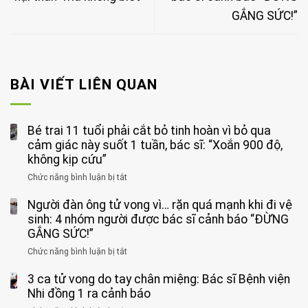
GẮNG SỨC!”
BÀI VIẾT LIÊN QUAN
Bé trai 11 tuổi phải cắt bỏ tinh hoàn vì bỏ qua
cảm giác này suốt 1 tuần, bác sĩ: “Xoắn 900 độ,
không kịp cứu”
Chức năng bình luận bị tắt
ở
Bé
Người đàn ông tử vong vì… rặn quá mạnh khi đi vệ
trai
11
sinh: 4 nhóm người được bác sĩ cảnh báo “ĐỪNG
tuổi
GẮNG SỨC!”
phải
Chức năng bình luận bị tắt
ở
cắt
Người
bỏ
3 ca tử vong do tay chân miệng: Bác sĩ Bệnh viện
đàn
tinh
ông
Nhi đồng 1 ra cảnh báo
hoàn
tử