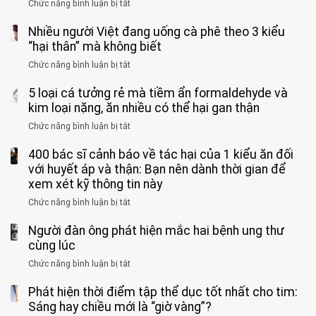
vì
Chức năng bình luận bị tắt
ở
vong
bỏ
3
vì…
qua
Nhiều người Việt đang uống cà phê theo 3 kiểu
ca
rặn
cảm
tử
“hại thân” mà không biết
quá
giác
vong
mạnh
Chức năng bình luận bị tắt
ở
này
do
khi
Nhiều
suốt
tay
đi
5 loại cá tưởng rẻ mà tiềm ẩn formaldehyde và
người
1
chân
vệ
Việt
kim loại nặng, ăn nhiều có thể hại gan thận
tuần,
miệng:
sinh:
đang
bác
Bác
Chức năng bình luận bị tắt
ở
4
uống
sĩ:
sĩ
5
nhóm
cà
“Xoắn
Bệnh
400 bác sĩ cảnh báo về tác hại của 1 kiểu ăn đối
loại
người
phê
900
viện
cá
với huyết áp và thận: Bạn nên dành thời gian để
được
theo
độ,
Nhi
tưởng
xem xét kỹ thông tin này
bác
3
không
đồng
rẻ
sĩ
kiểu
kịp
Chức năng bình luận bị tắt
ở
1
mà
cảnh
“hại
cứu”
400
ra
tiềm
báo
thân”
Người đàn ông phát hiện mắc hai bệnh ung thư
bác
cảnh
ẩn
“ĐỪNG
mà
sĩ
cùng lúc
báo
formaldehyde
GẮNG
không
cảnh
và
Chức năng bình luận bị tắt
SỨC!”
ở
biết
báo
kim
Người
về
loại
Phát hiện thời điểm tập thể dục tốt nhất cho tim:
đàn
tác
nặng,
ông
Sáng hay chiều mới là “giờ vàng”?
hại
ăn