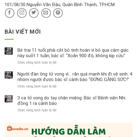
ra
101/58/30 Nguyễn Văn Đậu, Quận Bình Thạnh, TP.HCM
sao?
BÀI VIẾT MỚI
27
Bé trai 11 tuổi phải cắt bỏ tinh hoàn vì bỏ qua cảm giác
Th3
này suốt 1 tuần, bác sĩ: “Xoắn 900 độ, không kịp cứu”
Chức năng bình luận bị tắt
ở
Bé
trai
27
Người đàn ông tử vong vì… rặn quá mạnh khi đi vệ sinh: 4
Th3
11
nhóm người được bác sĩ cảnh báo “ĐỪNG GẮNG SỨC!”
tuổi
Chức năng bình luận bị tắt
ở
phải
Người
cắt
đàn
bỏ
26
3 ca tử vong do tay chân miệng: Bác sĩ Bệnh viện Nhi
Th3
ông
tinh
đồng 1 ra cảnh báo
tử
hoàn
Chức năng bình luận bị tắt
ở
vong
vì
3
vì…
bỏ
ca
rặn
qua
tử
quá
cảm
vong
mạnh
giác
do
khi
này