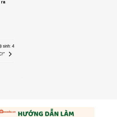
 ra
 sinh: 4
C!”