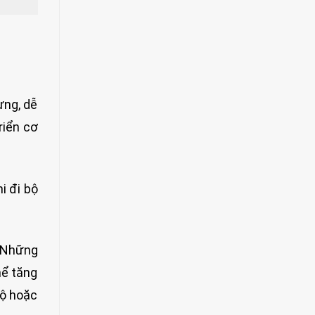
ưng, dễ
riển cơ
i đi bộ
. Những
hể tăng
bộ hoặc