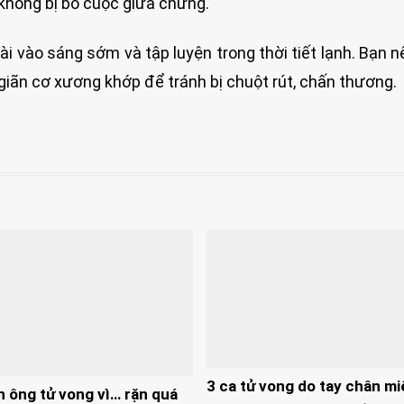
không bị bỏ cuộc giữa chừng.
i vào sáng sớm và tập luyện trong thời tiết lạnh. Bạn n
giãn cơ xương khớp để tránh bị chuột rút, chấn thương.
3 ca tử vong do tay chân mi
n ông tử vong vì… rặn quá