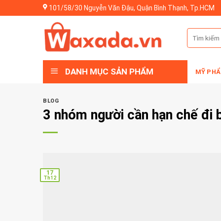
Skip
101/58/30 Nguyễn Văn Đậu, Quận Bình Thạnh, Tp.HCM
to
content
Tìm
kiếm:
DANH MỤC SẢN PHẨM
MỸ PHẨ
BLOG
3 nhóm người cần hạn chế đi 
17
Th12