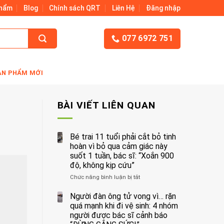
Phẩm
Blog
Chính sách QRT
Liên Hệ
Đăng nhập
077 6972 751
ẢN PHẨM MỚI
BÀI VIẾT LIÊN QUAN
Bé trai 11 tuổi phải cắt bỏ tinh
hoàn vì bỏ qua cảm giác này
suốt 1 tuần, bác sĩ: “Xoắn 900
độ, không kịp cứu”
Chức năng bình luận bị tắt
ở
Bé
trai
Người đàn ông tử vong vì… rặn
11
quá mạnh khi đi vệ sinh: 4 nhóm
tuổi
người được bác sĩ cảnh báo
phải