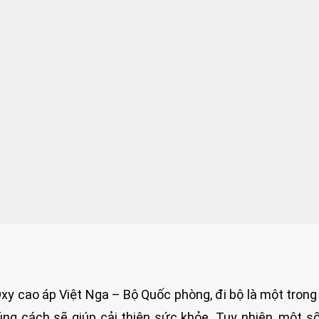
y cao áp Việt Nga – Bộ Quốc phòng, đi bộ là một tron
ng cách sẽ giúp cải thiện sức khỏe. Tuy nhiên, một 