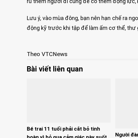
rủ thêm người đi cùng để có thêm động lực, 
Lưu ý, vào mùa đông, bạn nên hạn chế ra ngoà
động kỹ trước khi tập để làm ấm cơ thể, thư 
Theo VTCNews
Bài viết liên quan
Bé trai 11 tuổi phải cắt bỏ tinh
Người đà
hoàn vì bỏ qua cảm giác này suốt