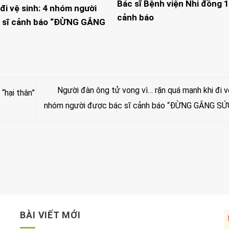
Bác sĩ Bệnh viện Nhi đồng 1
đi vệ sinh: 4 nhóm người
cảnh báo
 sĩ cảnh báo “ĐỪNG GẮNG
Người đàn ông tử vong vì… rặn quá mạnh khi đi vệ
“hại thân”
nhóm người được bác sĩ cảnh báo “ĐỪNG GẮNG SỨ
BÀI VIẾT MỚI