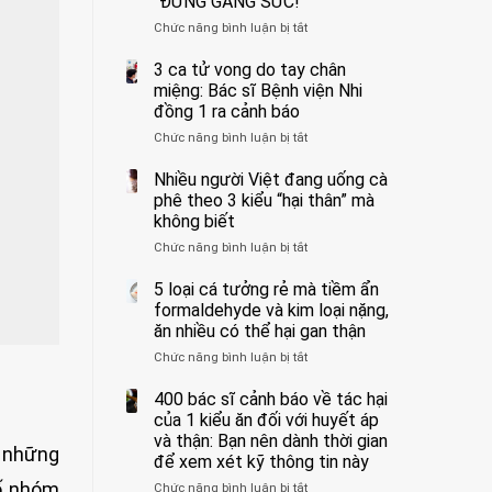
“ĐỪNG GẮNG SỨC!”
cắt
Chức năng bình luận bị tắt
bỏ
ở
tinh
Người
hoàn
đàn
3 ca tử vong do tay chân
vì
ông
miệng: Bác sĩ Bệnh viện Nhi
bỏ
tử
đồng 1 ra cảnh báo
qua
vong
Chức năng bình luận bị tắt
ở
cảm
vì…
3
giác
rặn
ca
Nhiều người Việt đang uống cà
này
quá
tử
suốt
mạnh
phê theo 3 kiểu “hại thân” mà
vong
1
khi
không biết
do
tuần,
đi
Chức năng bình luận bị tắt
ở
tay
bác
vệ
Nhiều
chân
sĩ:
sinh:
người
5 loại cá tưởng rẻ mà tiềm ẩn
miệng:
“Xoắn
4
Việt
Bác
formaldehyde và kim loại nặng,
900
nhóm
đang
sĩ
độ,
người
ăn nhiều có thể hại gan thận
uống
Bệnh
không
được
Chức năng bình luận bị tắt
ở
cà
viện
kịp
bác
5
phê
Nhi
cứu”
sĩ
loại
400 bác sĩ cảnh báo về tác hại
theo
đồng
cảnh
cá
3
của 1 kiểu ăn đối với huyết áp
1
báo
tưởng
kiểu
ra
và thận: Bạn nên dành thời gian
“ĐỪNG
g những
rẻ
“hại
cảnh
GẮNG
để xem xét kỹ thông tin này
mà
thân”
báo
SỨC!”
số nhóm
Chức năng bình luận bị tắt
tiềm
ở
mà