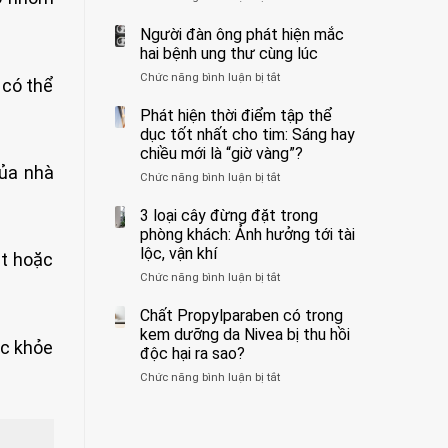
ẩn
400
không
formaldehyde
bác
Người đàn ông phát hiện mắc
biết
và
sĩ
hai bệnh ung thư cùng lúc
kim
cảnh
Chức năng bình luận bị tắt
ở
loại
báo
 có thể
Người
nặng,
về
đàn
Phát hiện thời điểm tập thể
ăn
tác
ông
dục tốt nhất cho tim: Sáng hay
nhiều
hại
phát
có
của
chiều mới là “giờ vàng”?
hiện
thể
1
của nhà
Chức năng bình luận bị tắt
ở
mắc
hại
kiểu
Phát
hai
gan
ăn
hiện
3 loại cây đừng đặt trong
bệnh
thận
đối
thời
ung
phòng khách: Ảnh hưởng tới tài
với
điểm
thư
lộc, vận khí
huyết
ặt hoặc
tập
cùng
áp
Chức năng bình luận bị tắt
ở
thể
lúc
và
3
dục
thận:
loại
Chất Propylparaben có trong
tốt
Bạn
cây
nhất
kem dưỡng da Nivea bị thu hồi
nên
ức khỏe
đừng
cho
độc hại ra sao?
dành
đặt
tim:
thời
Chức năng bình luận bị tắt
ở
trong
Sáng
gian
Chất
phòng
hay
để
Propylparaben
khách:
chiều
xem
có
Ảnh
mới
xét
trong
hưởng