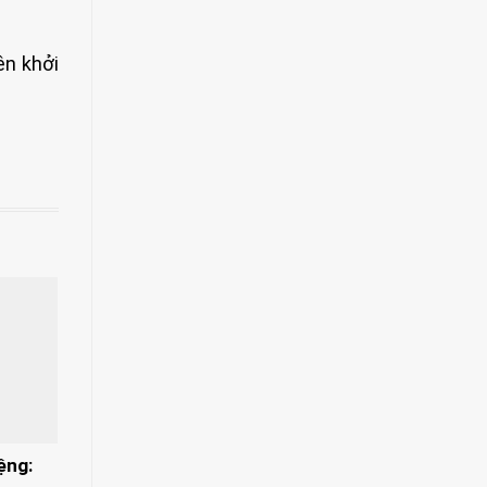
ên khởi
ệng: