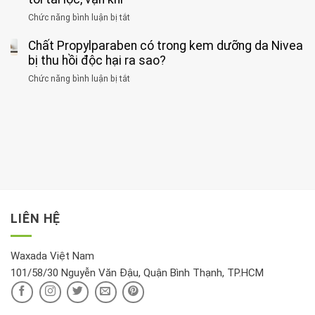
bệnh
đối
điểm
gan
ung
Chức năng bình luận bị tắt
ở
với
tập
thận
thư
3
huyết
thể
cùng
Chất Propylparaben có trong kem dưỡng da Nivea
loại
áp
dục
lúc
cây
bị thu hồi độc hại ra sao?
và
tốt
đừng
thận:
nhất
Chức năng bình luận bị tắt
ở
đặt
Bạn
cho
Chất
trong
nên
tim:
Propylparaben
phòng
dành
Sáng
có
khách:
thời
hay
trong
Ảnh
gian
chiều
kem
hưởng
để
mới
dưỡng
tới
xem
là
da
tài
xét
“giờ
Nivea
lộc,
kỹ
vàng”?
bị
vận
thông
thu
LIÊN HỆ
khí
tin
hồi
này
độc
hại
Waxada Việt Nam
ra
101/58/30 Nguyễn Văn Đậu, Quận Bình Thạnh, TP.HCM
sao?