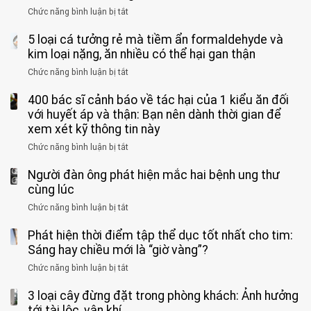
giác
vong
mạnh
Chức năng bình luận bị tắt
ở
này
do
khi
Nhiều
suốt
tay
đi
5 loại cá tưởng rẻ mà tiềm ẩn formaldehyde và
người
1
chân
vệ
Việt
kim loại nặng, ăn nhiều có thể hại gan thận
tuần,
miệng:
sinh:
đang
bác
Bác
Chức năng bình luận bị tắt
ở
4
uống
sĩ:
sĩ
5
nhóm
cà
“Xoắn
Bệnh
400 bác sĩ cảnh báo về tác hại của 1 kiểu ăn đối
loại
người
phê
900
viện
cá
với huyết áp và thận: Bạn nên dành thời gian để
được
theo
độ,
Nhi
tưởng
xem xét kỹ thông tin này
bác
3
không
đồng
rẻ
sĩ
kiểu
kịp
Chức năng bình luận bị tắt
ở
1
mà
cảnh
“hại
cứu”
400
ra
tiềm
báo
thân”
Người đàn ông phát hiện mắc hai bệnh ung thư
bác
cảnh
ẩn
“ĐỪNG
mà
sĩ
cùng lúc
báo
formaldehyde
GẮNG
không
cảnh
và
Chức năng bình luận bị tắt
SỨC!”
ở
biết
báo
kim
Người
về
loại
Phát hiện thời điểm tập thể dục tốt nhất cho tim:
đàn
tác
nặng,
ông
Sáng hay chiều mới là “giờ vàng”?
hại
ăn
phát
của
Chức năng bình luận bị tắt
ở
nhiều
hiện
1
Phát
có
mắc
kiểu
3 loại cây đừng đặt trong phòng khách: Ảnh hưởng
hiện
thể
hai
ăn
thời
tới tài lộc, vận khí
hại