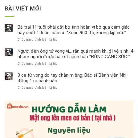
BÀI VIẾT MỚI
27
Bé trai 11 tuổi phải cắt bỏ tinh hoàn vì bỏ qua cảm giác
Th3
này suốt 1 tuần, bác sĩ: “Xoắn 900 độ, không kịp cứu”
Chức năng bình luận bị tắt
ở
Bé
trai
27
Người đàn ông tử vong vì… rặn quá mạnh khi đi vệ sinh: 4
Th3
11
nhóm người được bác sĩ cảnh báo “ĐỪNG GẮNG SỨC!”
tuổi
Chức năng bình luận bị tắt
ở
phải
Người
cắt
đàn
bỏ
26
3 ca tử vong do tay chân miệng: Bác sĩ Bệnh viện Nhi
Th3
ông
tinh
đồng 1 ra cảnh báo
tử
hoàn
Chức năng bình luận bị tắt
ở
vong
vì
3
vì…
bỏ
ca
rặn
qua
tử
quá
cảm
vong
mạnh
giác
do
khi
này
tay
đi
suốt
chân
vệ
1
miệng:
sinh:
tuần,
Bác
4
bác
sĩ
nhóm