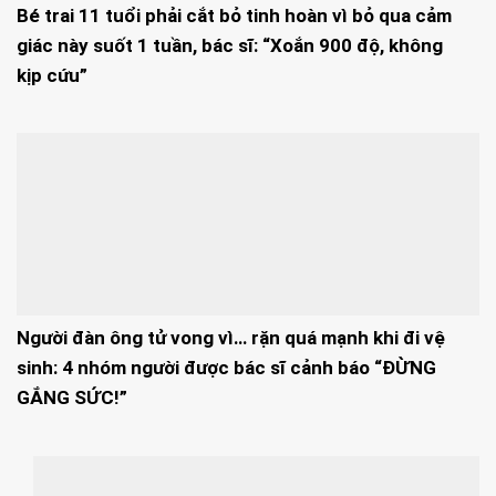
Bé trai 11 tuổi phải cắt bỏ tinh hoàn vì bỏ qua cảm
giác này suốt 1 tuần, bác sĩ: “Xoắn 900 độ, không
kịp cứu”
Người đàn ông tử vong vì… rặn quá mạnh khi đi vệ
sinh: 4 nhóm người được bác sĩ cảnh báo “ĐỪNG
GẮNG SỨC!”