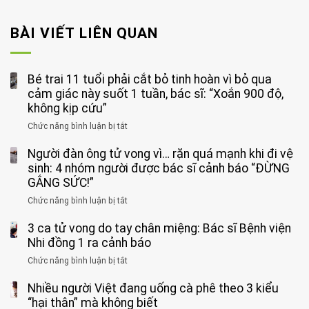
BÀI VIẾT LIÊN QUAN
Bé trai 11 tuổi phải cắt bỏ tinh hoàn vì bỏ qua
cảm giác này suốt 1 tuần, bác sĩ: “Xoắn 900 độ,
không kịp cứu”
Chức năng bình luận bị tắt
ở
Bé
Người đàn ông tử vong vì… rặn quá mạnh khi đi vệ
trai
11
sinh: 4 nhóm người được bác sĩ cảnh báo “ĐỪNG
tuổi
GẮNG SỨC!”
phải
Chức năng bình luận bị tắt
ở
cắt
Người
bỏ
3 ca tử vong do tay chân miệng: Bác sĩ Bệnh viện
đàn
tinh
ông
Nhi đồng 1 ra cảnh báo
hoàn
tử
vì
Chức năng bình luận bị tắt
ở
vong
bỏ
3
vì…
qua
Nhiều người Việt đang uống cà phê theo 3 kiểu
ca
rặn
cảm
tử
“hại thân” mà không biết
quá