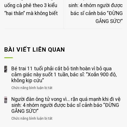
uống cà phê theo 3 kiểu
sinh: 4 nhóm người được
“hại thân” mà không biết
bác sĩ cảnh báo “ĐỪNG
GẮNG SỨC!”
BÀI VIẾT LIÊN QUAN
Bé trai 11 tuổi phải cắt bỏ tinh hoàn vì bỏ qua
cảm giác này suốt 1 tuần, bác sĩ: “Xoắn 900 độ,
không kịp cứu”
Chức năng bình luận bị tắt
ở
Bé
Người đàn ông tử vong vì… rặn quá mạnh khi đi vệ
trai
11
sinh: 4 nhóm người được bác sĩ cảnh báo “ĐỪNG
tuổi
GẮNG SỨC!”
phải
Chức năng bình luận bị tắt
ở
cắt
Người
bỏ