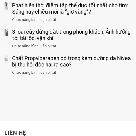
về
loại
Phát hiện thời điểm tập thể dục tốt nhất cho tim:
đàn
tác
nặng,
ông
Sáng hay chiều mới là “giờ vàng”?
hại
ăn
phát
của
Chức năng bình luận bị tắt
ở
nhiều
hiện
1
Phát
có
mắc
kiểu
3 loại cây đừng đặt trong phòng khách: Ảnh hưởng
hiện
thể
hai
ăn
thời
tới tài lộc, vận khí
hại
bệnh
đối
điểm
gan
ung
Chức năng bình luận bị tắt
ở
với
tập
thận
thư
3
huyết
thể
cùng
Chất Propylparaben có trong kem dưỡng da Nivea
loại
áp
dục
lúc
cây
bị thu hồi độc hại ra sao?
và
tốt
đừng
thận:
nhất
Chức năng bình luận bị tắt
ở
đặt
Bạn
cho
Chất
trong
nên
tim:
Propylparaben
phòng
dành
Sáng
có
khách:
thời
hay
trong
Ảnh
gian
chiều
kem
hưởng
để
mới
dưỡng
tới
xem
là
da
tài
xét
“giờ
Nivea
lộc,
kỹ
vàng”?
bị
vận
thông
thu
LIÊN HỆ
khí
tin