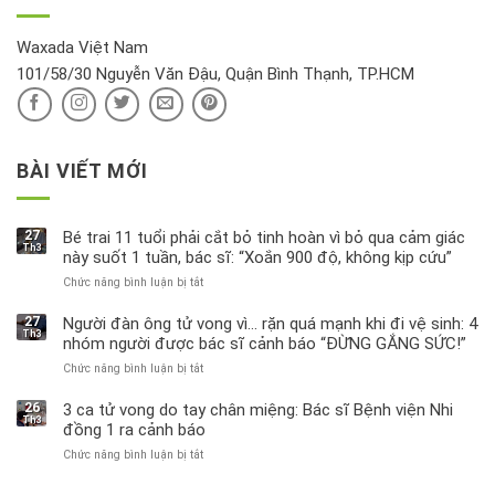
hồi
này
độc
hại
Waxada Việt Nam
ra
101/58/30 Nguyễn Văn Đậu, Quận Bình Thạnh, TP.HCM
sao?
BÀI VIẾT MỚI
27
Bé trai 11 tuổi phải cắt bỏ tinh hoàn vì bỏ qua cảm giác
Th3
này suốt 1 tuần, bác sĩ: “Xoắn 900 độ, không kịp cứu”
Chức năng bình luận bị tắt
ở
Bé
trai
27
Người đàn ông tử vong vì… rặn quá mạnh khi đi vệ sinh: 4
Th3
11
nhóm người được bác sĩ cảnh báo “ĐỪNG GẮNG SỨC!”
tuổi
Chức năng bình luận bị tắt
ở
phải
Người
cắt
đàn
bỏ
26
3 ca tử vong do tay chân miệng: Bác sĩ Bệnh viện Nhi
Th3
ông
tinh
đồng 1 ra cảnh báo
tử
hoàn
Chức năng bình luận bị tắt
ở
vong
vì
3
vì…
bỏ
ca
rặn
qua