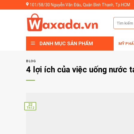
Skip
101/58/30 Nguyễn Văn Đậu, Quận Bình Thạnh, Tp.HCM
to
content
Tìm
kiếm:
DANH MỤC SẢN PHẨM
MỸ PHẨ
BLOG
4 lợi ích của việc uống nước 
22
Th12