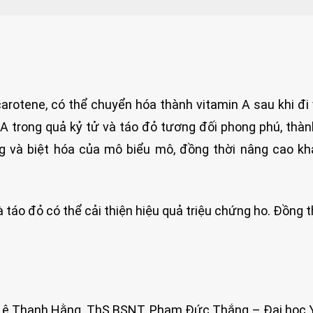
arotene, có thể chuyển hóa thành vitamin A sau khi đi
A trong quả kỷ tử và táo đỏ tương đối phong phú, thà
ờng và biệt hóa của mô biểu mô, đồng thời nâng cao k
và táo đỏ có thể cải thiện hiệu quả triệu chứng ho. Đồng th
 Lê Thanh Hằng, ThS.BSNT. Phạm Đức Thắng – Đại học