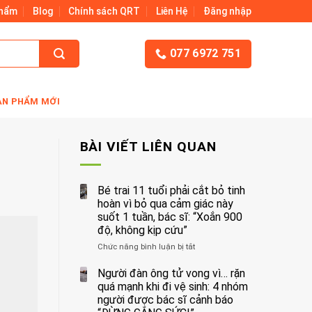
Phẩm
Blog
Chính sách QRT
Liên Hệ
Đăng nhập
077 6972 751
ẢN PHẨM MỚI
BÀI VIẾT LIÊN QUAN
Bé trai 11 tuổi phải cắt bỏ tinh
hoàn vì bỏ qua cảm giác này
suốt 1 tuần, bác sĩ: “Xoắn 900
độ, không kịp cứu”
Chức năng bình luận bị tắt
ở
Bé
trai
Người đàn ông tử vong vì… rặn
11
quá mạnh khi đi vệ sinh: 4 nhóm
tuổi
người được bác sĩ cảnh báo
phải