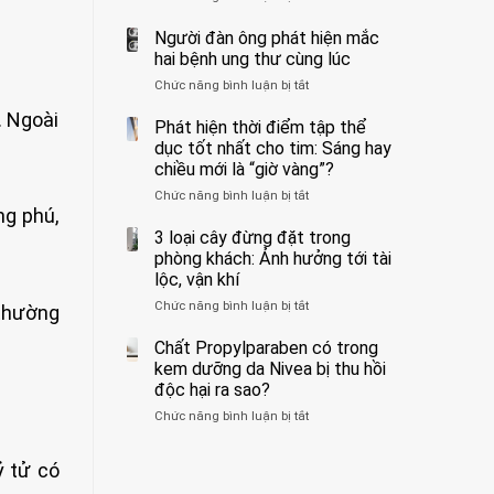
ẩn
400
không
formaldehyde
bác
Người đàn ông phát hiện mắc
biết
và
sĩ
hai bệnh ung thư cùng lúc
kim
cảnh
Chức năng bình luận bị tắt
ở
loại
báo
Người
nặng,
về
. Ngoài
đàn
Phát hiện thời điểm tập thể
ăn
tác
ông
dục tốt nhất cho tim: Sáng hay
nhiều
hại
phát
có
của
chiều mới là “giờ vàng”?
hiện
thể
1
Chức năng bình luận bị tắt
ở
mắc
hại
kiểu
ng phú,
Phát
hai
gan
ăn
hiện
3 loại cây đừng đặt trong
bệnh
thận
đối
thời
ung
phòng khách: Ảnh hưởng tới tài
với
điểm
thư
lộc, vận khí
huyết
tập
cùng
áp
Chức năng bình luận bị tắt
ở
thể
 thường
lúc
và
3
dục
thận:
loại
Chất Propylparaben có trong
tốt
Bạn
cây
nhất
kem dưỡng da Nivea bị thu hồi
nên
đừng
cho
độc hại ra sao?
dành
đặt
tim:
thời
Chức năng bình luận bị tắt
ở
trong
Sáng
gian
Chất
phòng
hay
để
Propylparaben
khách:
chiều
xem
ỷ tử có
có
Ảnh
mới
xét
trong
hưởng