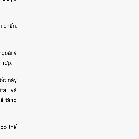
n chấn,
ngoài ý
 hợp.
uốc này
tal và
hể tăng
 có thể