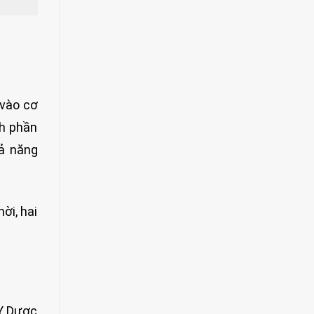
 vào cơ
nh phần
hả năng
ời, hai
 Y Dược