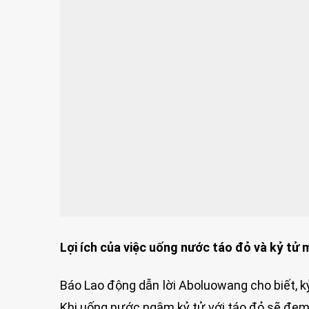
Lợi ích của việc uống nước táo đỏ và kỷ tử 
Báo Lao động dẫn lời Aboluowang cho biết, k
Khi uống nước ngâm kỷ tử với táo đỏ sẽ đem l