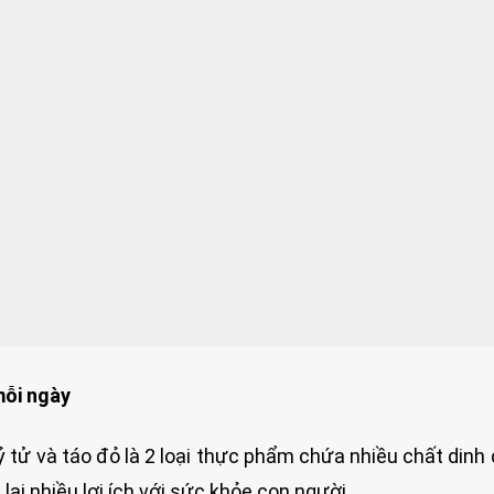
mỗi ngày
ỷ tử và táo đỏ là 2 loại thực phẩm chứa nhiều chất dinh
ại nhiều lợi ích với sức khỏe con người.