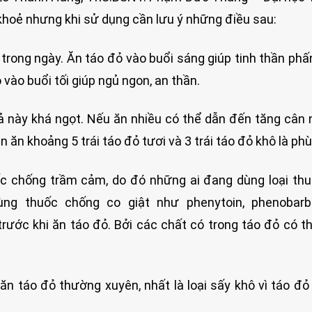
 khoẻ nhưng khi sử dụng cần lưu ý những điều sau:
 trong ngày. Ăn táo đỏ vào buổi sáng giúp tinh thần phấ
vào buổi tối giúp ngủ ngon, an thần.
ả này khá ngọt. Nếu ăn nhiều có thể dẫn đến tăng cân 
ăn khoảng 5 trái táo đỏ tươi và 3 trái táo đỏ khô là phù
ốc chống trầm cảm, do đó những ai đang dùng loại th
g thuốc chống co giật như phenytoin, phenobarbi
rước khi ăn táo đỏ. Bởi các chất có trong táo đỏ có t
n táo đỏ thường xuyên, nhất là loại sấy khô vì táo đỏ