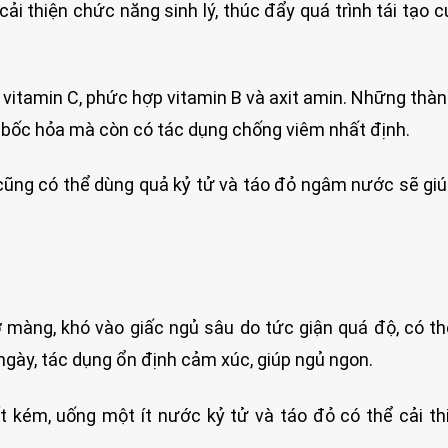
ải thiện chức năng sinh lý, thúc đẩy quá trình tái tạo 
 vitamin C, phức hợp vitamin B và axit amin. Những thà
n bốc hỏa mà còn có tác dụng chống viêm nhất định.
 cũng có thể dùng quả kỷ tử và táo đỏ ngâm nước sẽ gi
 màng, khó vào giấc ngủ sâu do tức giận quá độ, có t
ngày, tác dụng ổn định cảm xúc, giúp ngủ ngon.
t kém, uống một ít nước kỷ tử và táo đỏ có thể cải th