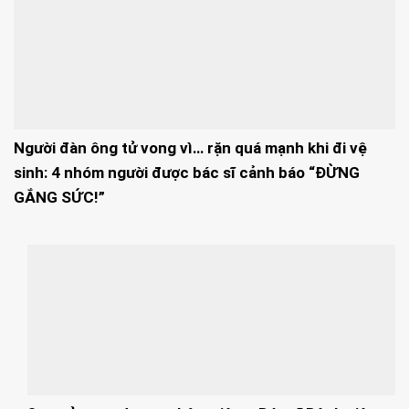
Người đàn ông tử vong vì… rặn quá mạnh khi đi vệ
sinh: 4 nhóm người được bác sĩ cảnh báo “ĐỪNG
GẮNG SỨC!”