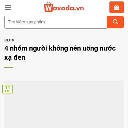
Skip
to
Tìm
content
kiếm:
BLOG
4 nhóm người không nên uống nước
xạ đen
14
Th1