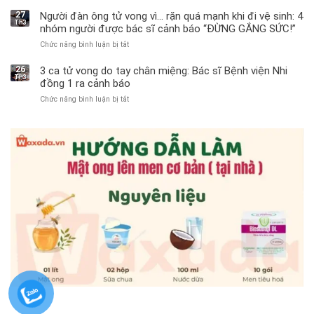
Bé
trai
27
Người đàn ông tử vong vì… rặn quá mạnh khi đi vệ sinh: 4
Th3
11
nhóm người được bác sĩ cảnh báo “ĐỪNG GẮNG SỨC!”
tuổi
Chức năng bình luận bị tắt
ở
phải
Người
cắt
đàn
bỏ
26
3 ca tử vong do tay chân miệng: Bác sĩ Bệnh viện Nhi
Th3
ông
tinh
đồng 1 ra cảnh báo
tử
hoàn
Chức năng bình luận bị tắt
ở
vong
vì
3
vì…
bỏ
ca
rặn
qua
tử
quá
cảm
vong
mạnh
giác
do
khi
này
tay
đi
suốt
chân
vệ
1
miệng:
sinh:
tuần,
Bác
4
bác
sĩ
nhóm
sĩ:
Bệnh
người
“Xoắn
viện
được
900
Nhi
bác
độ,
đồng
sĩ
không
1
cảnh
kịp
ra
báo
cứu”
cảnh
“ĐỪNG
báo
GẮNG
SỨC!”