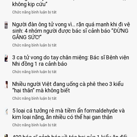
không kịp cứu”
Chức năng bình luận bị tắt
ở
Bé
Người đàn ông tử vong vì… rặn quá mạnh khi đi vệ
trai
11
sinh: 4 nhóm người được bác sĩ cảnh báo “ĐỪNG
tuổi
GẮNG SỨC!”
phải
Chức năng bình luận bị tắt
ở
cắt
Người
bỏ
3 ca tử vong do tay chân miệng: Bác sĩ Bệnh viện
đàn
tinh
ông
Nhi đồng 1 ra cảnh báo
hoàn
tử
vì
Chức năng bình luận bị tắt
ở
vong
bỏ
3
vì…
qua
Nhiều người Việt đang uống cà phê theo 3 kiểu
ca
rặn
cảm
tử
“hại thân” mà không biết
quá
giác
vong
mạnh
Chức năng bình luận bị tắt
ở
này
do
khi
Nhiều
suốt
tay
đi
5 loại cá tưởng rẻ mà tiềm ẩn formaldehyde và
người
1
chân
vệ
Việt
kim loại nặng, ăn nhiều có thể hại gan thận
tuần,
miệng:
sinh:
đang
bác
Bác
Chức năng bình luận bị tắt
ở
4
uống
sĩ:
sĩ
5
nhóm
cà
“Xoắn
Bệnh
loại