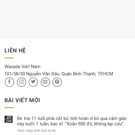
nên
tim:
Propylparaben
phòng
dành
Sáng
có
khách:
thời
hay
trong
Ảnh
gian
chiều
kem
hưởng
để
mới
dưỡng
tới
xem
là
da
tài
xét
“giờ
Nivea
lộc,
kỹ
vàng”?
bị
vận
thông
thu
LIÊN HỆ
khí
tin
hồi
này
độc
hại
Waxada Việt Nam
ra
101/58/30 Nguyễn Văn Đậu, Quận Bình Thạnh, TP.HCM
sao?
BÀI VIẾT MỚI
27
Bé trai 11 tuổi phải cắt bỏ tinh hoàn vì bỏ qua cảm giác
Th3
này suốt 1 tuần, bác sĩ: “Xoắn 900 độ, không kịp cứu”
Chức năng bình luận bị tắt
ở