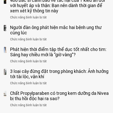
400 bác sĩ cảnh báo về tác hại của 1 kiểu ăn đối
người
phê
900
viện
cá
với huyết áp và thận: Bạn nên dành thời gian để
được
theo
độ,
Nhi
tưởng
xem xét kỹ thông tin này
bác
3
không
đồng
rẻ
sĩ
kiểu
kịp
Chức năng bình luận bị tắt
ở
1
mà
cảnh
“hại
cứu”
400
ra
tiềm
báo
thân”
Người đàn ông phát hiện mắc hai bệnh ung thư
bác
cảnh
ẩn
“ĐỪNG
mà
sĩ
cùng lúc
báo
formaldehyde
GẮNG
không
cảnh
và
Chức năng bình luận bị tắt
SỨC!”
ở
biết
báo
kim
Người
về
loại
Phát hiện thời điểm tập thể dục tốt nhất cho tim:
đàn
tác
nặng,
ông
Sáng hay chiều mới là “giờ vàng”?
hại
ăn
phát
của
Chức năng bình luận bị tắt
ở
nhiều
hiện
1
Phát
có
mắc
kiểu
3 loại cây đừng đặt trong phòng khách: Ảnh hưởng
hiện
thể
hai
ăn
thời
tới tài lộc, vận khí
hại
bệnh
đối
điểm
gan
ung
Chức năng bình luận bị tắt
ở
với
tập
thận
thư
3
huyết
thể
cùng
Chất Propylparaben có trong kem dưỡng da Nivea
loại
áp
dục
lúc
cây
bị thu hồi độc hại ra sao?
và
tốt
đừng
thận:
nhất
Chức năng bình luận bị tắt
ở
đặt
Bạn
cho
Chất
trong