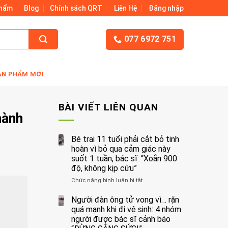
Phẩm
Blog
Chính sách QRT
Liên Hệ
Đăng nhập
077 6972 751
ẢN PHẨM MỚI
BÀI VIẾT LIÊN QUAN
hành
Bé trai 11 tuổi phải cắt bỏ tinh
hoàn vì bỏ qua cảm giác này
suốt 1 tuần, bác sĩ: “Xoắn 900
độ, không kịp cứu”
Chức năng bình luận bị tắt
ở
Bé
trai
Người đàn ông tử vong vì… rặn
11
quá mạnh khi đi vệ sinh: 4 nhóm
tuổi
người được bác sĩ cảnh báo
phải