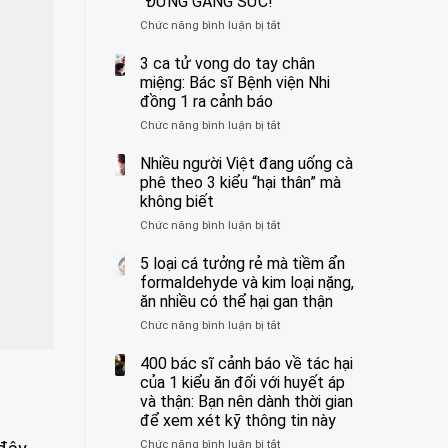
“ĐỪNG GẮNG SỨC!”
cắt
Chức năng bình luận bị tắt
bỏ
ở
tinh
Người
hoàn
đàn
3 ca tử vong do tay chân
vì
ông
miệng: Bác sĩ Bệnh viện Nhi
bỏ
tử
đồng 1 ra cảnh báo
qua
vong
Chức năng bình luận bị tắt
ở
cảm
vì…
3
giác
rặn
ca
Nhiều người Việt đang uống cà
này
quá
tử
suốt
mạnh
phê theo 3 kiểu “hại thân” mà
vong
1
khi
không biết
do
tuần,
đi
Chức năng bình luận bị tắt
ở
tay
bác
vệ
Nhiều
chân
sĩ:
sinh:
người
5 loại cá tưởng rẻ mà tiềm ẩn
miệng:
“Xoắn
4
Việt
Bác
formaldehyde và kim loại nặng,
900
nhóm
đang
sĩ
độ,
người
ăn nhiều có thể hại gan thận
uống
Bệnh
không
được
Chức năng bình luận bị tắt
ở
cà
viện
kịp
bác
5
phê
Nhi
cứu”
sĩ
loại
400 bác sĩ cảnh báo về tác hại
theo
đồng
cảnh
cá
3
của 1 kiểu ăn đối với huyết áp
1
báo
tưởng
kiểu
ra
và thận: Bạn nên dành thời gian
“ĐỪNG
rẻ
“hại
cảnh
GẮNG
để xem xét kỹ thông tin này
mà
thân”
báo
SỨC!”
Chức năng bình luận bị tắt
tiềm
ở
mà