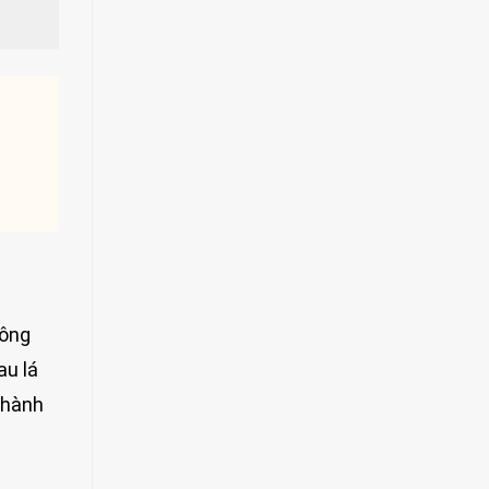
hông
au lá
thành