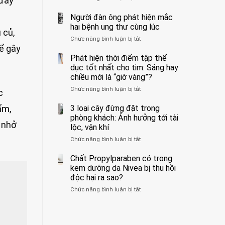
 đây
ẩn
400
không
formaldehyde
bác
Người đàn ông phát hiện mắc
biết
và
sĩ
hai bệnh ung thư cùng lúc
 củ,
kim
cảnh
Chức năng bình luận bị tắt
ở
loại
báo
ể gây
Người
nặng,
về
đàn
Phát hiện thời điểm tập thể
ăn
tác
ông
dục tốt nhất cho tim: Sáng hay
nhiều
hại
phát
có
của
chiều mới là “giờ vàng”?
hiện
thể
1
Chức năng bình luận bị tắt
ở
mắc
c
hại
kiểu
Phát
hai
gan
ăn
hiện
3 loại cây đừng đặt trong
ẩm,
bệnh
thận
đối
thời
ung
phòng khách: Ảnh hưởng tới tài
với
c nhở
điểm
thư
lộc, vận khí
huyết
tập
cùng
áp
Chức năng bình luận bị tắt
ở
thể
lúc
và
3
dục
thận:
loại
Chất Propylparaben có trong
tốt
Bạn
cây
nhất
kem dưỡng da Nivea bị thu hồi
nên
đừng
cho
độc hại ra sao?
dành
đặt
tim:
thời
Chức năng bình luận bị tắt
ở
trong
Sáng
gian
Chất
phòng
hay
để
Propylparaben
khách:
chiều
xem
có
Ảnh
mới
xét
trong
hưởng