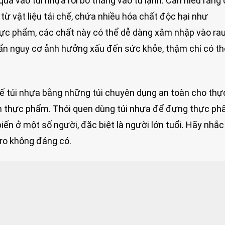
quả vào túi nhựa rồi bỏ thẳng vào tủ lạnh. Cần hiểu rằng
từ vật liệu tái chế, chứa nhiều hóa chất độc hại như
thực phẩm, các chất này có thể dễ dàng xâm nhập vào rau
ẩn nguy cơ ảnh hưởng xấu đến sức khỏe, thậm chí có th
hế túi nhựa bằng những túi chuyên dụng an toàn cho thự
n thực phẩm. Thói quen dùng túi nhựa để đựng thực ph
iến ở một số người, đặc biệt là người lớn tuổi. Hãy nhắ
 ro không đáng có.