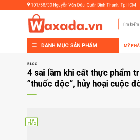
Skip
101/58/30 Nguyễn Văn Đậu, Quận Bình Thạnh, Tp.HCM
to
content
Tìm
kiếm:
DANH MỤC SẢN PHẨM
MỸ PHẨ
BLOG
4 sai lầm khi cất thực phẩm t
“thuốc độc”, hủy hoại cuộc đờ
19
Th12