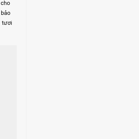
i cho
u bảo
 tươi