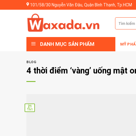
Skip
101/58/30 Nguyễn Văn Đậu, Quận Bình Thạnh, Tp.HCM
to
content
Tìm
kiếm:
DANH MỤC SẢN PHẨM
MỸ PHẨ
BLOG
4 thời điểm ‘vàng’ uống mật 
21
Th1