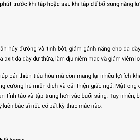
hút trước khi tập hoặc sau khi tập để bổ sung năng l
ân hủy đường và tinh bột, giảm gánh nặng cho dạ dà
òa axit dạ dày dư thừa, làm dịu niêm mạc và giảm viêm lo
úp cải thiện tiêu hóa mà còn mang lại nhiều lợi ích k
ng cường hệ miễn dịch và cải thiện giấc ngủ. Mật ong 
n tỉnh táo và tập trung hơn vào buổi sáng. Tuy nhiên, 
kiến bác sĩ nếu có bất kỳ thắc mắc nào.