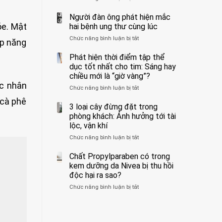
ẩn
400
không
formaldehyde
bác
Người đàn ông phát hiện mắc
biết
và
sĩ
ỏe. Mật
hai bệnh ung thư cùng lúc
kim
cảnh
Chức năng bình luận bị tắt
ở
loại
báo
ấp năng
Người
nặng,
về
đàn
Phát hiện thời điểm tập thể
ăn
tác
ông
dục tốt nhất cho tim: Sáng hay
nhiều
hại
phát
có
của
chiều mới là “giờ vàng”?
hiện
thể
1
ác nhân
Chức năng bình luận bị tắt
ở
mắc
hại
kiểu
Phát
hai
gan
ăn
 cà phê
hiện
3 loại cây đừng đặt trong
bệnh
thận
đối
thời
ung
phòng khách: Ảnh hưởng tới tài
với
điểm
thư
lộc, vận khí
huyết
tập
cùng
áp
Chức năng bình luận bị tắt
ở
thể
lúc
và
3
dục
thận:
loại
Chất Propylparaben có trong
tốt
Bạn
cây
nhất
kem dưỡng da Nivea bị thu hồi
nên
đừng
cho
độc hại ra sao?
dành
đặt
tim:
thời
Chức năng bình luận bị tắt
ở
trong
Sáng
gian
Chất
phòng
hay
để
Propylparaben
khách:
chiều
xem
có
Ảnh
mới
xét
trong
hưởng