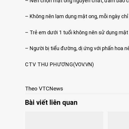
– Nên chọn mật ong nguyên chất, đảm bảo c
– Không nên lạm dụng mật ong, mỗi ngày chỉ 
– Trẻ em dưới 1 tuổi không nên sử dụng mật
– Người bị tiểu đường, dị ứng với phấn hoa n
CTV THU PHƯƠNG
(VOV.VN)
Theo VTCNews
Bài viết liên quan