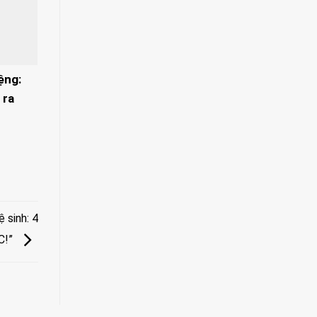
ệng:
 ra
 sinh: 4
C!”