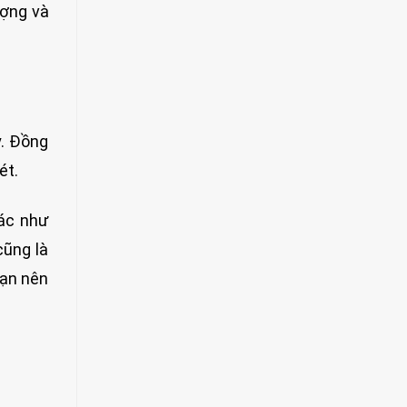
ượng và
y. Đồng
ét.
hác như
cũng là
bạn nên