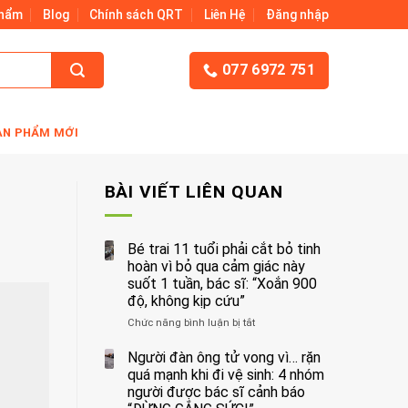
Phẩm
Blog
Chính sách QRT
Liên Hệ
Đăng nhập
077 6972 751
ẢN PHẨM MỚI
BÀI VIẾT LIÊN QUAN
Bé trai 11 tuổi phải cắt bỏ tinh
hoàn vì bỏ qua cảm giác này
suốt 1 tuần, bác sĩ: “Xoắn 900
độ, không kịp cứu”
Chức năng bình luận bị tắt
ở
Bé
trai
Người đàn ông tử vong vì… rặn
11
quá mạnh khi đi vệ sinh: 4 nhóm
tuổi
người được bác sĩ cảnh báo
phải