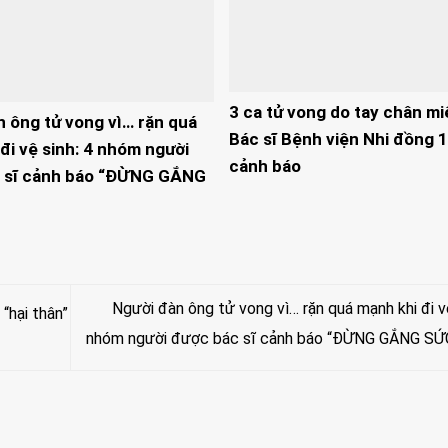
3 ca tử vong do tay chân mi
n ông tử vong vì… rặn quá
Bác sĩ Bệnh viện Nhi đồng 1
đi vệ sinh: 4 nhóm người
cảnh báo
 sĩ cảnh báo “ĐỪNG GẮNG
Người đàn ông tử vong vì… rặn quá mạnh khi đi vệ
“hại thân”
nhóm người được bác sĩ cảnh báo “ĐỪNG GẮNG SỨ