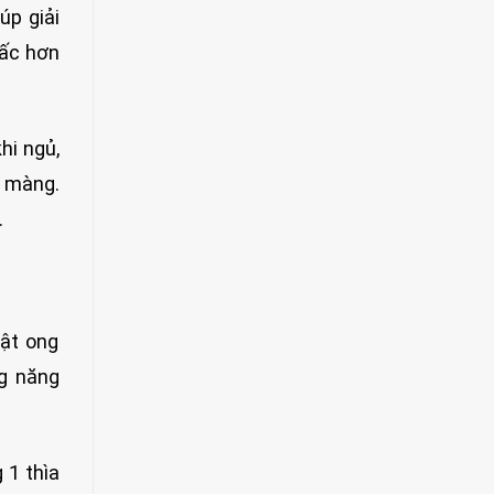
úp giải
iấc hơn
hi ngủ,
n màng.
.
mật ong
ng năng
 1 thìa