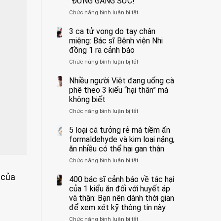
“ĐỪNG GẮNG SỨC!”
cắt
Chức năng bình luận bị tắt
bỏ
ở
tinh
Người
hoàn
đàn
3 ca tử vong do tay chân
vì
ông
miệng: Bác sĩ Bệnh viện Nhi
bỏ
tử
đồng 1 ra cảnh báo
qua
vong
Chức năng bình luận bị tắt
ở
cảm
vì…
3
giác
rặn
ca
Nhiều người Việt đang uống cà
này
quá
tử
suốt
mạnh
phê theo 3 kiểu “hại thân” mà
vong
1
khi
không biết
do
tuần,
đi
Chức năng bình luận bị tắt
ở
tay
bác
vệ
Nhiều
chân
sĩ:
sinh:
người
5 loại cá tưởng rẻ mà tiềm ẩn
miệng:
“Xoắn
4
Việt
Bác
formaldehyde và kim loại nặng,
900
nhóm
đang
sĩ
độ,
người
ăn nhiều có thể hại gan thận
uống
Bệnh
không
được
Chức năng bình luận bị tắt
ở
cà
viện
kịp
bác
5
phê
Nhi
cứu”
sĩ
 của
loại
400 bác sĩ cảnh báo về tác hại
theo
đồng
cảnh
cá
3
của 1 kiểu ăn đối với huyết áp
1
báo
tưởng
kiểu
ra
và thận: Bạn nên dành thời gian
“ĐỪNG
rẻ
“hại
cảnh
GẮNG
để xem xét kỹ thông tin này
mà
thân”
báo
SỨC!”
Chức năng bình luận bị tắt
tiềm
ở
mà