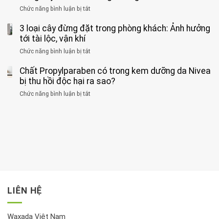
ăn
phát
của
Chức năng bình luận bị tắt
ở
nhiều
hiện
1
Phát
có
mắc
kiểu
3 loại cây đừng đặt trong phòng khách: Ảnh hưởng
hiện
thể
hai
ăn
thời
tới tài lộc, vận khí
hại
bệnh
đối
điểm
gan
ung
Chức năng bình luận bị tắt
ở
với
tập
thận
thư
3
huyết
thể
cùng
Chất Propylparaben có trong kem dưỡng da Nivea
loại
áp
dục
lúc
cây
bị thu hồi độc hại ra sao?
và
tốt
đừng
thận:
nhất
Chức năng bình luận bị tắt
ở
đặt
Bạn
cho
Chất
trong
nên
tim:
Propylparaben
phòng
dành
Sáng
có
khách:
thời
hay
trong
Ảnh
gian
chiều
kem
hưởng
để
mới
dưỡng
tới
xem
là
da
tài
xét
“giờ
Nivea
lộc,
kỹ
vàng”?
bị
vận
thông
thu
LIÊN HỆ
khí
tin
hồi
này
độc
hại
Waxada Việt Nam