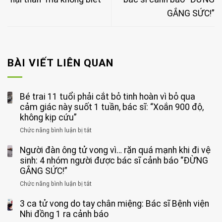
GẮNG SỨC!”
BÀI VIẾT LIÊN QUAN
Bé trai 11 tuổi phải cắt bỏ tinh hoàn vì bỏ qua
cảm giác này suốt 1 tuần, bác sĩ: “Xoắn 900 độ,
không kịp cứu”
Chức năng bình luận bị tắt
ở
Bé
Người đàn ông tử vong vì… rặn quá mạnh khi đi vệ
trai
11
sinh: 4 nhóm người được bác sĩ cảnh báo “ĐỪNG
tuổi
GẮNG SỨC!”
phải
Chức năng bình luận bị tắt
ở
cắt
Người
bỏ
3 ca tử vong do tay chân miệng: Bác sĩ Bệnh viện
đàn
tinh
ông
Nhi đồng 1 ra cảnh báo
hoàn
tử