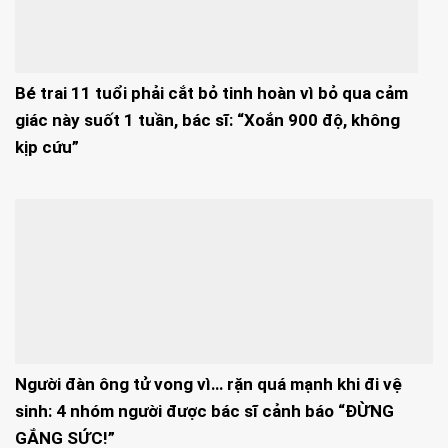
Bé trai 11 tuổi phải cắt bỏ tinh hoàn vì bỏ qua cảm
giác này suốt 1 tuần, bác sĩ: “Xoắn 900 độ, không
kịp cứu”
Người đàn ông tử vong vì… rặn quá mạnh khi đi vệ
sinh: 4 nhóm người được bác sĩ cảnh báo “ĐỪNG
GẮNG SỨC!”