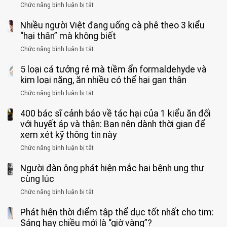
vì
Chức năng bình luận bị tắt
ở
vong
bỏ
3
vì…
qua
Nhiều người Việt đang uống cà phê theo 3 kiểu
ca
rặn
cảm
tử
“hại thân” mà không biết
quá
giác
vong
mạnh
Chức năng bình luận bị tắt
ở
này
do
khi
Nhiều
suốt
tay
đi
5 loại cá tưởng rẻ mà tiềm ẩn formaldehyde và
người
1
chân
vệ
Việt
kim loại nặng, ăn nhiều có thể hại gan thận
tuần,
miệng:
sinh:
đang
bác
Bác
Chức năng bình luận bị tắt
ở
4
uống
sĩ:
sĩ
5
nhóm
cà
“Xoắn
Bệnh
400 bác sĩ cảnh báo về tác hại của 1 kiểu ăn đối
loại
người
phê
900
viện
cá
với huyết áp và thận: Bạn nên dành thời gian để
được
theo
độ,
Nhi
tưởng
xem xét kỹ thông tin này
bác
3
không
đồng
rẻ
sĩ
kiểu
kịp
Chức năng bình luận bị tắt
ở
1
mà
cảnh
“hại
cứu”
400
ra
tiềm
báo
thân”
Người đàn ông phát hiện mắc hai bệnh ung thư
bác
cảnh
ẩn
“ĐỪNG
mà
sĩ
cùng lúc
báo
formaldehyde
GẮNG
không
cảnh
và
Chức năng bình luận bị tắt
SỨC!”
ở
biết
báo
kim
Người
về
loại
Phát hiện thời điểm tập thể dục tốt nhất cho tim:
đàn
tác
nặng,
ông
Sáng hay chiều mới là “giờ vàng”?
hại