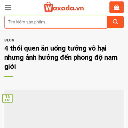
Skip
to
Tìm
content
kiếm:
BLOG
4 thói quen ăn uống tưởng vô hại
nhưng ảnh hưởng đến phong độ nam
giới
16
Th1