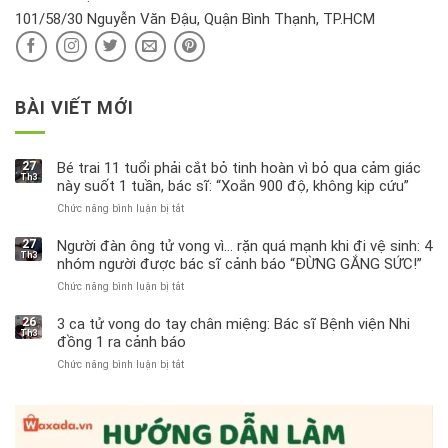
ra
101/58/30 Nguyễn Văn Đậu, Quận Bình Thạnh, TP.HCM
sao?
BÀI VIẾT MỚI
27
Bé trai 11 tuổi phải cắt bỏ tinh hoàn vì bỏ qua cảm giác
Th3
này suốt 1 tuần, bác sĩ: “Xoắn 900 độ, không kịp cứu”
Chức năng bình luận bị tắt
ở
Bé
trai
27
Người đàn ông tử vong vì… rặn quá mạnh khi đi vệ sinh: 4
Th3
11
nhóm người được bác sĩ cảnh báo “ĐỪNG GẮNG SỨC!”
tuổi
Chức năng bình luận bị tắt
ở
phải
Người
cắt
đàn
bỏ
26
3 ca tử vong do tay chân miệng: Bác sĩ Bệnh viện Nhi
Th3
ông
tinh
đồng 1 ra cảnh báo
tử
hoàn
Chức năng bình luận bị tắt
ở
vong
vì
3
vì…
bỏ
ca
rặn
qua
tử
quá
cảm
vong
mạnh
giác
do
khi