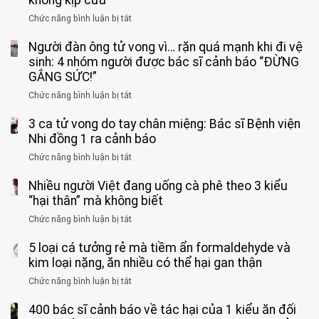
Chức năng bình luận bị tắt
ở
Bé
Người đàn ông tử vong vì… rặn quá mạnh khi đi vệ
trai
11
sinh: 4 nhóm người được bác sĩ cảnh báo “ĐỪNG
tuổi
GẮNG SỨC!”
phải
Chức năng bình luận bị tắt
ở
cắt
Người
bỏ
3 ca tử vong do tay chân miệng: Bác sĩ Bệnh viện
đàn
tinh
ông
Nhi đồng 1 ra cảnh báo
hoàn
tử
vì
Chức năng bình luận bị tắt
ở
vong
bỏ
3
vì…
qua
Nhiều người Việt đang uống cà phê theo 3 kiểu
ca
rặn
cảm
tử
“hại thân” mà không biết
quá
giác
vong
mạnh
Chức năng bình luận bị tắt
ở
này
do
khi
Nhiều
suốt
tay
đi
5 loại cá tưởng rẻ mà tiềm ẩn formaldehyde và
người
1
chân
vệ
Việt
kim loại nặng, ăn nhiều có thể hại gan thận
tuần,
miệng:
sinh:
đang
bác
Bác
Chức năng bình luận bị tắt
ở
4
uống
sĩ:
sĩ
5
nhóm
cà
“Xoắn
Bệnh
400 bác sĩ cảnh báo về tác hại của 1 kiểu ăn đối
loại
người
phê
900