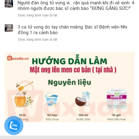
trai
27
Người đàn ông tử vong vì… rặn quá mạnh khi đi vệ sinh: 4
Th3
11
nhóm người được bác sĩ cảnh báo “ĐỪNG GẮNG SỨC!”
tuổi
Chức năng bình luận bị tắt
ở
phải
Người
cắt
đàn
bỏ
26
3 ca tử vong do tay chân miệng: Bác sĩ Bệnh viện Nhi
Th3
ông
tinh
đồng 1 ra cảnh báo
tử
hoàn
Chức năng bình luận bị tắt
ở
vong
vì
3
vì…
bỏ
ca
rặn
qua
tử
quá
cảm
vong
mạnh
giác
do
khi
này
tay
đi
suốt
chân
vệ
1
miệng:
sinh:
tuần,
Bác
4
bác
sĩ
nhóm
sĩ:
Bệnh
người
“Xoắn
viện
được
900
Nhi
bác
độ,
đồng
sĩ
không
1
cảnh
kịp
ra
báo
cứu”
cảnh
“ĐỪNG
báo
GẮNG
SỨC!”