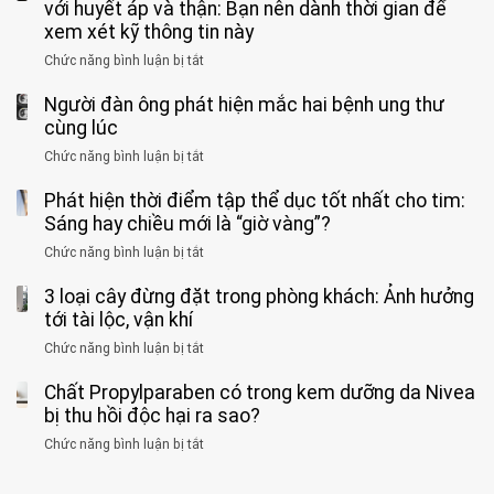
viện
cá
với huyết áp và thận: Bạn nên dành thời gian để
được
theo
độ,
Nhi
tưởng
xem xét kỹ thông tin này
bác
3
không
đồng
rẻ
sĩ
kiểu
kịp
Chức năng bình luận bị tắt
ở
1
mà
cảnh
“hại
cứu”
400
ra
tiềm
báo
thân”
Người đàn ông phát hiện mắc hai bệnh ung thư
bác
cảnh
ẩn
“ĐỪNG
mà
sĩ
cùng lúc
báo
formaldehyde
GẮNG
không
cảnh
và
Chức năng bình luận bị tắt
SỨC!”
ở
biết
báo
kim
Người
về
loại
Phát hiện thời điểm tập thể dục tốt nhất cho tim:
đàn
tác
nặng,
ông
Sáng hay chiều mới là “giờ vàng”?
hại
ăn
phát
của
Chức năng bình luận bị tắt
ở
nhiều
hiện
1
Phát
có
mắc
kiểu
3 loại cây đừng đặt trong phòng khách: Ảnh hưởng
hiện
thể
hai
ăn
thời
tới tài lộc, vận khí
hại
bệnh
đối
điểm
gan
ung
Chức năng bình luận bị tắt
ở
với
tập
thận
thư
3
huyết
thể
cùng
Chất Propylparaben có trong kem dưỡng da Nivea
loại
áp
dục
lúc
cây
bị thu hồi độc hại ra sao?
và
tốt
đừng
thận:
nhất
Chức năng bình luận bị tắt
ở
đặt
Bạn
cho
Chất
trong
nên
tim:
Propylparaben