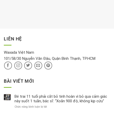
phòng
dành
Sáng
có
khách:
thời
hay
trong
Ảnh
gian
chiều
kem
hưởng
để
mới
dưỡng
tới
xem
là
da
tài
xét
“giờ
Nivea
lộc,
kỹ
vàng”?
bị
vận
thông
thu
LIÊN HỆ
khí
tin
hồi
này
độc
hại
Waxada Việt Nam
ra
101/58/30 Nguyễn Văn Đậu, Quận Bình Thạnh, TP.HCM
sao?
BÀI VIẾT MỚI
27
Bé trai 11 tuổi phải cắt bỏ tinh hoàn vì bỏ qua cảm giác
Th3
này suốt 1 tuần, bác sĩ: “Xoắn 900 độ, không kịp cứu”
Chức năng bình luận bị tắt
ở
Bé