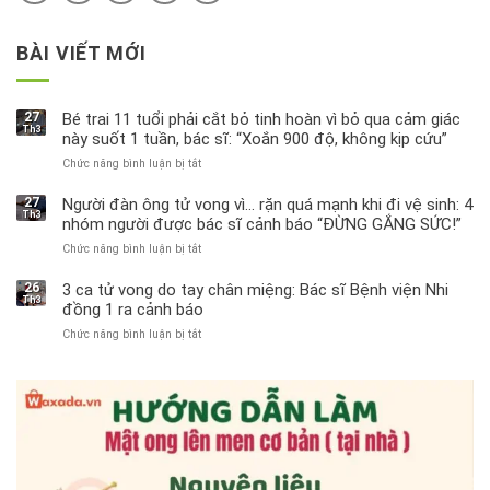
BÀI VIẾT MỚI
27
Bé trai 11 tuổi phải cắt bỏ tinh hoàn vì bỏ qua cảm giác
Th3
này suốt 1 tuần, bác sĩ: “Xoắn 900 độ, không kịp cứu”
Chức năng bình luận bị tắt
ở
Bé
trai
27
Người đàn ông tử vong vì… rặn quá mạnh khi đi vệ sinh: 4
Th3
11
nhóm người được bác sĩ cảnh báo “ĐỪNG GẮNG SỨC!”
tuổi
Chức năng bình luận bị tắt
ở
phải
Người
cắt
đàn
bỏ
26
3 ca tử vong do tay chân miệng: Bác sĩ Bệnh viện Nhi
Th3
ông
tinh
đồng 1 ra cảnh báo
tử
hoàn
Chức năng bình luận bị tắt
ở
vong
vì
3
vì…
bỏ
ca
rặn
qua
tử
quá
cảm
vong
mạnh
giác
do
khi
này
tay
đi
suốt
chân
vệ
1
miệng:
sinh:
tuần,