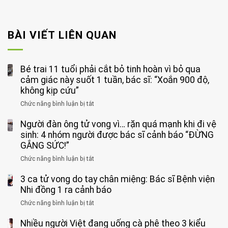
BÀI VIẾT LIÊN QUAN
Bé trai 11 tuổi phải cắt bỏ tinh hoàn vì bỏ qua
cảm giác này suốt 1 tuần, bác sĩ: “Xoắn 900 độ,
không kịp cứu”
Chức năng bình luận bị tắt
ở
Bé
Người đàn ông tử vong vì… rặn quá mạnh khi đi vệ
trai
11
sinh: 4 nhóm người được bác sĩ cảnh báo “ĐỪNG
tuổi
GẮNG SỨC!”
phải
Chức năng bình luận bị tắt
ở
cắt
Người
bỏ
3 ca tử vong do tay chân miệng: Bác sĩ Bệnh viện
đàn
tinh
ông
Nhi đồng 1 ra cảnh báo
hoàn
tử
vì
Chức năng bình luận bị tắt
ở
vong
bỏ
3
vì…
qua
Nhiều người Việt đang uống cà phê theo 3 kiểu
ca
rặn