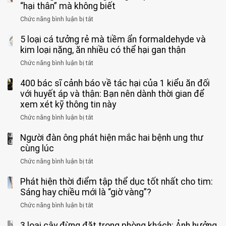
cảm
tử
“hại thân” mà không biết
quá
giác
vong
mạnh
Chức năng bình luận bị tắt
ở
này
do
khi
Nhiều
suốt
tay
đi
5 loại cá tưởng rẻ mà tiềm ẩn formaldehyde và
người
1
chân
vệ
Việt
kim loại nặng, ăn nhiều có thể hại gan thận
tuần,
miệng:
sinh:
đang
bác
Bác
Chức năng bình luận bị tắt
ở
4
uống
sĩ:
sĩ
5
nhóm
cà
“Xoắn
Bệnh
400 bác sĩ cảnh báo về tác hại của 1 kiểu ăn đối
loại
người
phê
900
viện
cá
với huyết áp và thận: Bạn nên dành thời gian để
được
theo
độ,
Nhi
tưởng
xem xét kỹ thông tin này
bác
3
không
đồng
rẻ
sĩ
kiểu
kịp
Chức năng bình luận bị tắt
ở
1
mà
cảnh
“hại
cứu”
400
ra
tiềm
báo
thân”
Người đàn ông phát hiện mắc hai bệnh ung thư
bác
cảnh
ẩn
“ĐỪNG
mà
sĩ
cùng lúc
báo
formaldehyde
GẮNG
không
cảnh
và
Chức năng bình luận bị tắt
SỨC!”
ở
biết
báo
kim
Người
về
loại
Phát hiện thời điểm tập thể dục tốt nhất cho tim:
đàn
tác
nặng,
ông
Sáng hay chiều mới là “giờ vàng”?
hại
ăn
phát
của
Chức năng bình luận bị tắt
ở
nhiều
hiện
1
Phát
có
mắc
kiểu
3 loại cây đừng đặt trong phòng khách: Ảnh hưởng
hiện