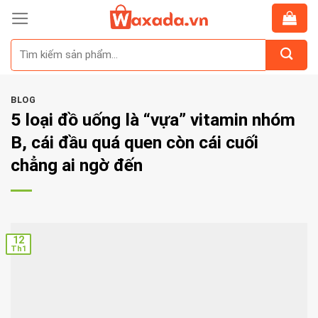
Skip
to
Tìm
content
kiếm:
BLOG
5 loại đồ uống là “vựa” vitamin nhóm
B, cái đầu quá quen còn cái cuối
chẳng ai ngờ đến
12
Th1