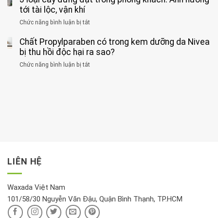
thể
hai
ăn
thời
tới tài lộc, vận khí
hại
bệnh
đối
điểm
gan
ung
Chức năng bình luận bị tắt
ở
với
tập
thận
thư
3
huyết
thể
cùng
Chất Propylparaben có trong kem dưỡng da Nivea
loại
áp
dục
lúc
cây
bị thu hồi độc hại ra sao?
và
tốt
đừng
thận:
nhất
Chức năng bình luận bị tắt
ở
đặt
Bạn
cho
Chất
trong
nên
tim:
Propylparaben
phòng
dành
Sáng
có
khách:
thời
hay
trong
Ảnh
gian
chiều
kem
hưởng
để
mới
dưỡng
tới
xem
là
da
tài
xét
“giờ
Nivea
lộc,
kỹ
vàng”?
bị
vận
thông
thu
LIÊN HỆ
khí
tin
hồi
này
độc
hại
Waxada Việt Nam
ra
101/58/30 Nguyễn Văn Đậu, Quận Bình Thạnh, TP.HCM
sao?