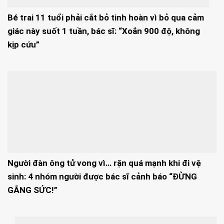
Bé trai 11 tuổi phải cắt bỏ tinh hoàn vì bỏ qua cảm
giác này suốt 1 tuần, bác sĩ: “Xoắn 900 độ, không
kịp cứu”
Người đàn ông tử vong vì… rặn quá mạnh khi đi vệ
sinh: 4 nhóm người được bác sĩ cảnh báo “ĐỪNG
GẮNG SỨC!”