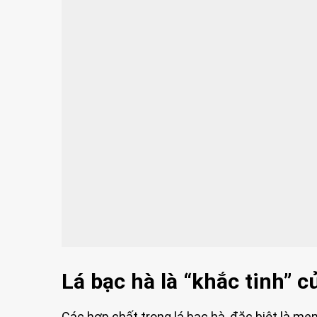
Lá bạc hà là “khắc tinh”
Các hợp chất trong lá bạc hà, đặc biệt là men