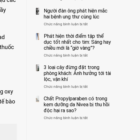
ẩn
400
không
đầy
formaldehyde
bác
Người đàn ông phát hiện mắc
biết
và
sĩ
hai bệnh ung thư cùng lúc
kim
cảnh
Chức năng bình luận bị tắt
ở
loại
báo
Người
nặng,
về
đàn
Phát hiện thời điểm tập thể
ad
ăn
tác
ông
dục tốt nhất cho tim: Sáng hay
nhiều
hại
phát
 thuốc
có
của
chiều mới là “giờ vàng”?
hiện
thể
1
Chức năng bình luận bị tắt
ở
mắc
hại
kiểu
Phát
hai
gan
ăn
hiện
3 loại cây đừng đặt trong
bệnh
thận
đối
thời
ung
phòng khách: Ảnh hưởng tới tài
với
điểm
thư
lộc, vận khí
huyết
tập
cùng
áp
Chức năng bình luận bị tắt
ở
thể
lúc
và
ng oxy
3
dục
thận:
loại
Chất Propylparaben có trong
tốt
Bạn
tế bào
cây
nhất
kem dưỡng da Nivea bị thu hồi
nên
đừng
cho
độc hại ra sao?
dành
đặt
tim:
thời
Chức năng bình luận bị tắt
ở
trong
Sáng
gian
Chất
phòng
hay
để
Propylparaben
khách:
chiều
xem
có
Ảnh
mới
xét
trong
hưởng