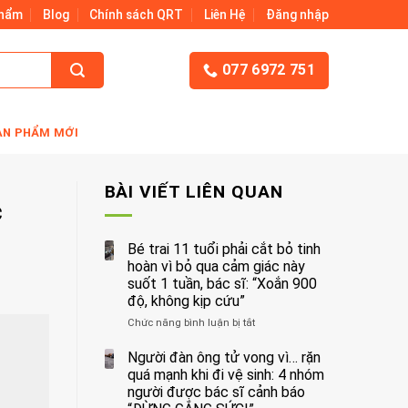
Phẩm
Blog
Chính sách QRT
Liên Hệ
Đăng nhập
077 6972 751
ẢN PHẨM MỚI
BÀI VIẾT LIÊN QUAN
c
Bé trai 11 tuổi phải cắt bỏ tinh
hoàn vì bỏ qua cảm giác này
suốt 1 tuần, bác sĩ: “Xoắn 900
độ, không kịp cứu”
Chức năng bình luận bị tắt
ở
Bé
trai
Người đàn ông tử vong vì… rặn
11
quá mạnh khi đi vệ sinh: 4 nhóm
tuổi
người được bác sĩ cảnh báo
phải