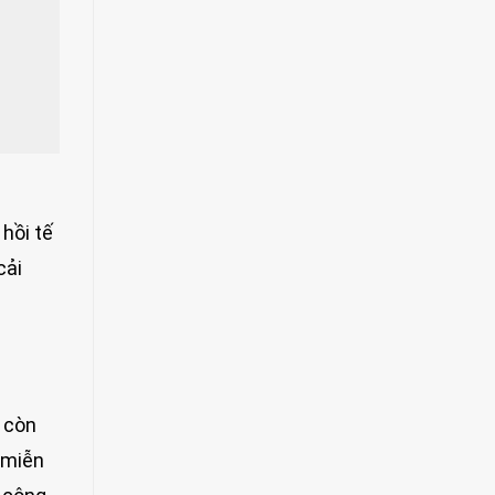
hồi tế
cải
 còn
 miễn