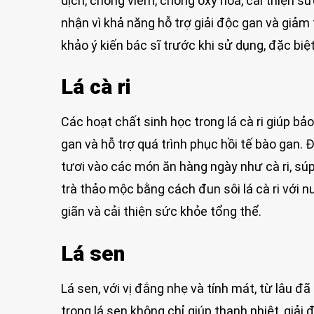
dịch, chống viêm, chống oxy hóa, cải thiện s
nhận vì khả năng hỗ trợ giải độc gan và giảm
khảo ý kiến bác sĩ trước khi sử dụng, đặc biệ
Lá cà ri
Các hoạt chất sinh học trong lá cà ri giúp b
gan và hỗ trợ quá trình phục hồi tế bào gan. Để
tươi vào các món ăn hàng ngày như cà ri, súp,
trà thảo mộc bằng cách đun sôi lá cà ri với n
giãn và cải thiện sức khỏe tổng thể.
Lá sen
Lá sen, với vị đắng nhẹ và tính mát, từ lâu đ
trong lá sen không chỉ giúp thanh nhiệt, giả