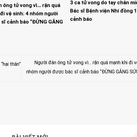
3 ca tử vong do tay chân mi
n ông tử vong vì… rặn quá
Bác sĩ Bệnh viện Nhi đồng 1
đi vệ sinh: 4 nhóm người
cảnh báo
 sĩ cảnh báo “ĐỪNG GẮNG
Người đàn ông tử vong vì… rặn quá mạnh khi đi vệ
“hại thân”
nhóm người được bác sĩ cảnh báo “ĐỪNG GẮNG SỨ