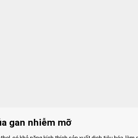
 của gan nhiễm mỡ
thol, có khả năng kích thích sản xuất dịch tiêu hóa, làm 