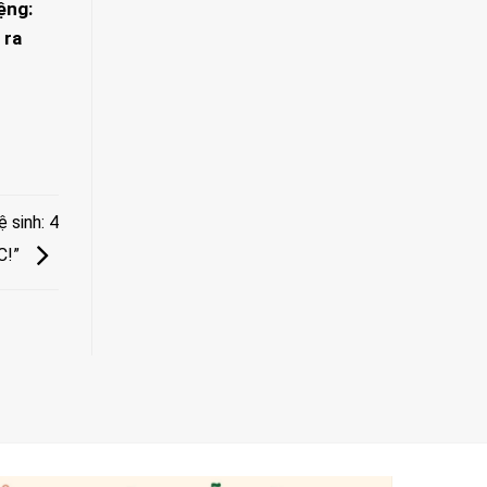
ệng:
 ra
 sinh: 4
C!”