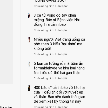
“ĐỪNG GẮNG SỨC!”
cắt
Chức năng bình luận bị tắt
bỏ
ở
tinh
Người
hoàn
đàn
3 ca tử vong do tay chân
vì
ông
miệng: Bác sĩ Bệnh viện Nhi
bỏ
tử
đồng 1 ra cảnh báo
qua
vong
Chức năng bình luận bị tắt
ở
cảm
vì…
3
giác
rặn
ca
Nhiều người Việt đang uống cà
này
quá
tử
suốt
mạnh
phê theo 3 kiểu “hại thân” mà
vong
1
khi
không biết
do
tuần,
đi
Chức năng bình luận bị tắt
ở
tay
bác
vệ
Nhiều
chân
sĩ:
sinh:
người
5 loại cá tưởng rẻ mà tiềm ẩn
miệng:
“Xoắn
4
Việt
Bác
formaldehyde và kim loại nặng,
900
nhóm
đang
sĩ
độ,
người
ăn nhiều có thể hại gan thận
uống
Bệnh
không
được
Chức năng bình luận bị tắt
ở
cà
viện
kịp
bác
5
phê
Nhi
cứu”
sĩ
loại
400 bác sĩ cảnh báo về tác hại
theo
đồng
cảnh
cá
3
của 1 kiểu ăn đối với huyết áp
1
báo
tưởng
kiểu
ra
và thận: Bạn nên dành thời gian
“ĐỪNG
rẻ
“hại
cảnh
GẮNG
để xem xét kỹ thông tin này
mà
thân”
báo
SỨC!”
dịu các
Chức năng bình luận bị tắt
tiềm
ở
mà