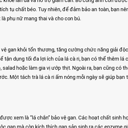
ức khỏe làn da và hỗ trợ giảm cân. Bồ công anh còn đượ
 tích tụ chất béo. Tuy nhiên, để đảm bảo an toàn, bạn n
t là phụ nữ mang thai và cho con bú.
ảo vệ gan khỏi tổn thương, tăng cường chức năng giải độ
 tận dụng tối đa lợi ích của lá cà ri, bạn có thể thêm lá c
 salad hoặc làm gia vị ướp thịt. Ngoài ra, bạn cũng có t
ước. Một tách trà lá cà ri ấm nóng mỗi ngày sẽ giúp bạn 
ã được xem là “lá chắn” bảo vệ gan. Các hoạt chất sinh h
i độc gan mà còn kích thích gan sản sinh ra các enzyme g