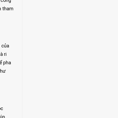
c công
ên tham
c của
à ri
hể pha
thư
ọc
iúp