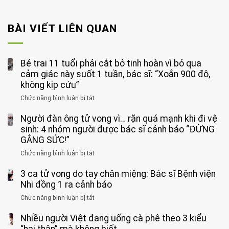
BÀI VIẾT LIÊN QUAN
Bé trai 11 tuổi phải cắt bỏ tinh hoàn vì bỏ qua
cảm giác này suốt 1 tuần, bác sĩ: “Xoắn 900 độ,
không kịp cứu”
Chức năng bình luận bị tắt
ở
Bé
Người đàn ông tử vong vì… rặn quá mạnh khi đi vệ
trai
11
sinh: 4 nhóm người được bác sĩ cảnh báo “ĐỪNG
tuổi
GẮNG SỨC!”
phải
Chức năng bình luận bị tắt
ở
cắt
Người
bỏ
3 ca tử vong do tay chân miệng: Bác sĩ Bệnh viện
đàn
tinh
ông
Nhi đồng 1 ra cảnh báo
hoàn
tử
vì
Chức năng bình luận bị tắt
ở
vong
bỏ
3
vì…
qua
Nhiều người Việt đang uống cà phê theo 3 kiểu
ca
rặn
cảm
tử
“hại thân” mà không biết