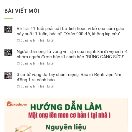
BÀI VIẾT MỚI
27
Bé trai 11 tuổi phải cắt bỏ tinh hoàn vì bỏ qua cảm giác
Th3
này suốt 1 tuần, bác sĩ: “Xoắn 900 độ, không kịp cứu”
Chức năng bình luận bị tắt
ở
Bé
trai
27
Người đàn ông tử vong vì… rặn quá mạnh khi đi vệ sinh: 4
Th3
11
nhóm người được bác sĩ cảnh báo “ĐỪNG GẮNG SỨC!”
tuổi
Chức năng bình luận bị tắt
ở
phải
Người
cắt
đàn
bỏ
26
3 ca tử vong do tay chân miệng: Bác sĩ Bệnh viện Nhi
Th3
ông
tinh
đồng 1 ra cảnh báo
tử
hoàn
Chức năng bình luận bị tắt
ở
vong
vì
3
vì…
bỏ
ca
rặn
qua
tử
quá
cảm
vong
mạnh
giác
do
khi
này
tay
đi
suốt
chân
vệ
1
miệng:
sinh:
tuần,
Bác
4
bác