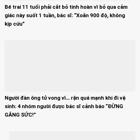
Bé trai 11 tuổi phải cắt bỏ tinh hoàn vì bỏ qua cảm
giác này suốt 1 tuần, bác sĩ: “Xoắn 900 độ, không
kịp cứu”
Người đàn ông tử vong vì… rặn quá mạnh khi đi vệ
sinh: 4 nhóm người được bác sĩ cảnh báo “ĐỪNG
GẮNG SỨC!”