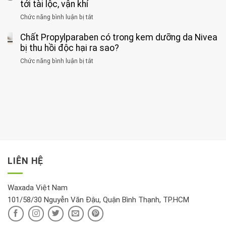
ăn
thời
tới tài lộc, vận khí
hại
bệnh
đối
điểm
gan
ung
Chức năng bình luận bị tắt
ở
với
tập
thận
thư
3
huyết
thể
cùng
Chất Propylparaben có trong kem dưỡng da Nivea
loại
áp
dục
lúc
cây
bị thu hồi độc hại ra sao?
và
tốt
đừng
thận:
nhất
Chức năng bình luận bị tắt
ở
đặt
Bạn
cho
Chất
trong
nên
tim:
Propylparaben
phòng
dành
Sáng
có
khách:
thời
hay
trong
Ảnh
gian
chiều
kem
hưởng
để
mới
dưỡng
tới
xem
là
da
tài
xét
“giờ
Nivea
lộc,
kỹ
vàng”?
bị
vận
thông
thu
LIÊN HỆ
khí
tin
hồi
này
độc
hại
Waxada Việt Nam
ra
101/58/30 Nguyễn Văn Đậu, Quận Bình Thạnh, TP.HCM
sao?