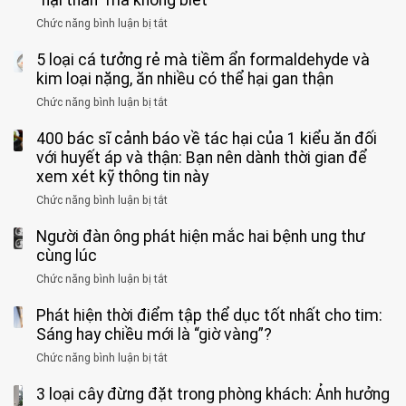
quá
giác
vong
mạnh
Chức năng bình luận bị tắt
ở
này
do
khi
Nhiều
suốt
tay
đi
5 loại cá tưởng rẻ mà tiềm ẩn formaldehyde và
người
1
chân
vệ
Việt
kim loại nặng, ăn nhiều có thể hại gan thận
tuần,
miệng:
sinh:
đang
bác
Bác
Chức năng bình luận bị tắt
ở
4
uống
sĩ:
sĩ
5
nhóm
cà
“Xoắn
Bệnh
400 bác sĩ cảnh báo về tác hại của 1 kiểu ăn đối
loại
người
phê
900
viện
cá
với huyết áp và thận: Bạn nên dành thời gian để
được
theo
độ,
Nhi
tưởng
xem xét kỹ thông tin này
bác
3
không
đồng
rẻ
sĩ
kiểu
kịp
Chức năng bình luận bị tắt
ở
1
mà
cảnh
“hại
cứu”
400
ra
tiềm
báo
thân”
Người đàn ông phát hiện mắc hai bệnh ung thư
bác
cảnh
ẩn
“ĐỪNG
mà
sĩ
cùng lúc
báo
formaldehyde
GẮNG
không
cảnh
và
Chức năng bình luận bị tắt
SỨC!”
ở
biết
báo
kim
Người
về
loại
Phát hiện thời điểm tập thể dục tốt nhất cho tim:
đàn
tác
nặng,
ông
Sáng hay chiều mới là “giờ vàng”?
hại
ăn
phát
của
Chức năng bình luận bị tắt
ở
nhiều
hiện
1
Phát
có
mắc
kiểu
3 loại cây đừng đặt trong phòng khách: Ảnh hưởng
hiện
thể
hai