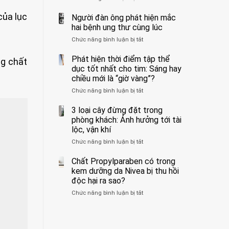
ẩn
400
không
của lục
formaldehyde
bác
Người đàn ông phát hiện mắc
biết
và
sĩ
hai bệnh ung thư cùng lúc
kim
cảnh
Chức năng bình luận bị tắt
ở
loại
báo
Người
nặng,
về
đàn
Phát hiện thời điểm tập thể
ăn
tác
ng chất
ông
dục tốt nhất cho tim: Sáng hay
nhiều
hại
phát
có
của
chiều mới là “giờ vàng”?
hiện
thể
1
Chức năng bình luận bị tắt
ở
mắc
hại
kiểu
Phát
hai
gan
ăn
hiện
3 loại cây đừng đặt trong
bệnh
thận
đối
thời
ung
phòng khách: Ảnh hưởng tới tài
với
điểm
thư
lộc, vận khí
huyết
tập
cùng
áp
Chức năng bình luận bị tắt
ở
thể
lúc
và
3
dục
thận:
loại
Chất Propylparaben có trong
tốt
Bạn
cây
nhất
kem dưỡng da Nivea bị thu hồi
nên
đừng
cho
độc hại ra sao?
dành
đặt
tim:
thời
Chức năng bình luận bị tắt
ở
trong
Sáng
gian
Chất
phòng
hay
để
Propylparaben
khách:
chiều
xem
có
Ảnh
mới
xét
trong
hưởng