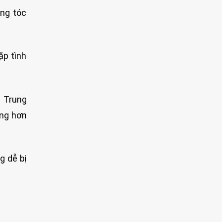
ụng tóc
ặp tình
n Trung
ợng hơn
g dễ bị