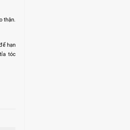
o thận.
 để hạn
tỉa tóc