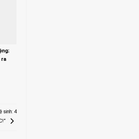
ệng:
 ra
 sinh: 4
C!”