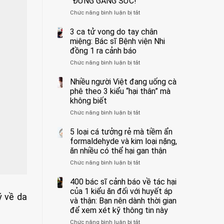
“ĐỪNG GẮNG SỨC!”
cắt
Chức năng bình luận bị tắt
bỏ
ở
tinh
Người
hoàn
đàn
3 ca tử vong do tay chân
vì
ông
miệng: Bác sĩ Bệnh viện Nhi
bỏ
tử
đồng 1 ra cảnh báo
qua
vong
Chức năng bình luận bị tắt
ở
cảm
vì…
3
giác
rặn
ca
Nhiều người Việt đang uống cà
này
quá
tử
suốt
mạnh
phê theo 3 kiểu “hại thân” mà
vong
1
khi
không biết
do
tuần,
đi
Chức năng bình luận bị tắt
ở
tay
bác
vệ
Nhiều
chân
sĩ:
sinh:
người
5 loại cá tưởng rẻ mà tiềm ẩn
miệng:
“Xoắn
4
Việt
Bác
formaldehyde và kim loại nặng,
900
nhóm
đang
sĩ
độ,
người
ăn nhiều có thể hại gan thận
uống
Bệnh
không
được
Chức năng bình luận bị tắt
ở
cà
viện
kịp
bác
5
phê
Nhi
cứu”
sĩ
loại
400 bác sĩ cảnh báo về tác hại
theo
đồng
cảnh
cá
3
của 1 kiểu ăn đối với huyết áp
1
báo
ý về da
tưởng
kiểu
ra
và thận: Bạn nên dành thời gian
“ĐỪNG
rẻ
“hại
cảnh
GẮNG
để xem xét kỹ thông tin này
mà
thân”
báo
SỨC!”
Chức năng bình luận bị tắt
tiềm
ở
mà