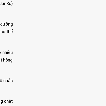
 JunRu)
u dưỡng
 có thể
ó nhiều
ất hồng
độ chắc
ng chất