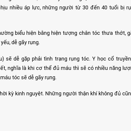
chịu nhiều áp lực, những người từ 30 đến 40 tuổi bị r
hường biểu hiện bằng hiện tượng chân tóc thưa thớt, g
 yếu, dễ gãy rụng.
) sẽ dễ gặp phải tình trạng rụng tóc. Y học cổ truyề
t, nghĩa là khi cơ thể đủ máu thì sẽ có nhiều năng lư
u máu tóc sẽ dễ gãy rụng.
hời kỳ kinh nguyệt. Những người thận khí không đủ cũn