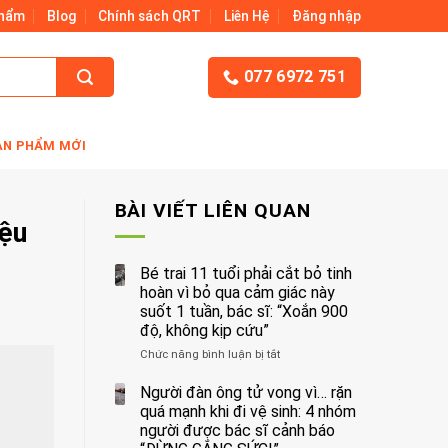
Phẩm
Blog
Chính sách QRT
Liên Hệ
Đăng nhập
077 6972 751
ẢN PHẨM MỚI
BÀI VIẾT LIÊN QUAN
iệu
Bé trai 11 tuổi phải cắt bỏ tinh
hoàn vì bỏ qua cảm giác này
suốt 1 tuần, bác sĩ: “Xoắn 900
độ, không kịp cứu”
Chức năng bình luận bị tắt
ở
Bé
trai
Người đàn ông tử vong vì… rặn
11
quá mạnh khi đi vệ sinh: 4 nhóm
tuổi
người được bác sĩ cảnh báo
phải