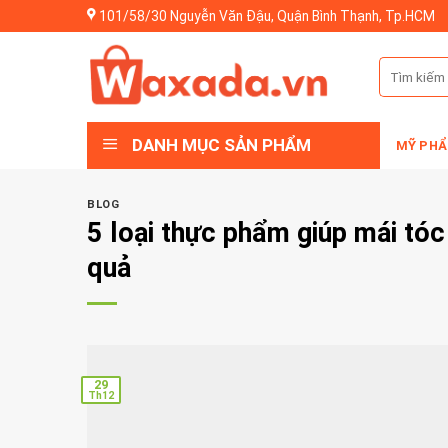
Skip
101/58/30 Nguyễn Văn Đậu, Quận Bình Thạnh, Tp.HCM
to
content
Tìm
kiếm:
DANH MỤC SẢN PHẨM
MỸ PHẨ
BLOG
5 loại thực phẩm giúp mái tó
quả
29
Th12