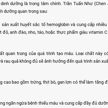
g dinh dưỡng là trọng tâm chính. Trần Tuấn Như (Chen
nh dưỡng quan trọng sau:
g sản xuất huyết sắc tố hemoglobin và cung cấp nhiề
 đỏ, anh đào, nho, táo, hoặc thực phẩm giàu vitamin C
chất quan trọng của quá trình tạo máu. Loại chất này c
ây và rau quả không đủ sẽ ảnh hưởng đến quá trình sản xu
g cao bao gồm trứng, thịt bò, gan lợn có thể làm tăng 
 dụng ngăn ngừa bệnh thiếu máu và cung cấp đầy đủ dưỡ