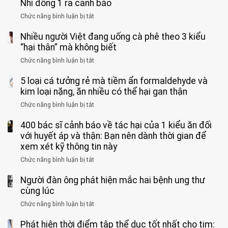
ông
Nhi đồng 1 ra cảnh báo
hoàn
tử
vì
Chức năng bình luận bị tắt
ở
vong
bỏ
3
vì…
qua
Nhiều người Việt đang uống cà phê theo 3 kiểu
ca
rặn
cảm
tử
“hại thân” mà không biết
quá
giác
vong
mạnh
Chức năng bình luận bị tắt
ở
này
do
khi
Nhiều
suốt
tay
đi
5 loại cá tưởng rẻ mà tiềm ẩn formaldehyde và
người
1
chân
vệ
Việt
kim loại nặng, ăn nhiều có thể hại gan thận
tuần,
miệng:
sinh:
đang
bác
Bác
Chức năng bình luận bị tắt
ở
4
uống
sĩ:
sĩ
5
nhóm
cà
“Xoắn
Bệnh
400 bác sĩ cảnh báo về tác hại của 1 kiểu ăn đối
loại
người
phê
900
viện
cá
với huyết áp và thận: Bạn nên dành thời gian để
được
theo
độ,
Nhi
tưởng
xem xét kỹ thông tin này
bác
3
không
đồng
rẻ
sĩ
kiểu
kịp
Chức năng bình luận bị tắt
ở
1
mà
cảnh
“hại
cứu”
400
ra
tiềm
báo
thân”
Người đàn ông phát hiện mắc hai bệnh ung thư
bác
cảnh
ẩn
“ĐỪNG
mà
sĩ
cùng lúc
báo
formaldehyde
GẮNG
không
cảnh
và
Chức năng bình luận bị tắt
SỨC!”
ở
biết
báo
kim
Người
về
loại
Phát hiện thời điểm tập thể dục tốt nhất cho tim:
đàn
tác