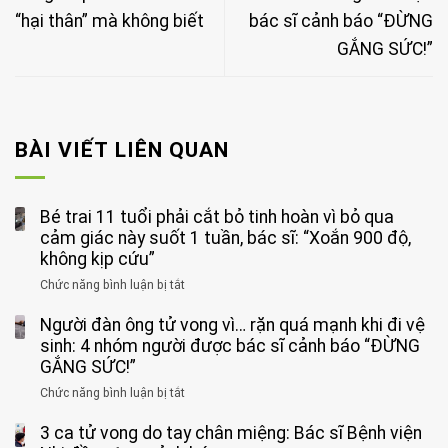
“hại thân” mà không biết
bác sĩ cảnh báo “ĐỪNG
GẮNG SỨC!”
BÀI VIẾT LIÊN QUAN
Bé trai 11 tuổi phải cắt bỏ tinh hoàn vì bỏ qua
cảm giác này suốt 1 tuần, bác sĩ: “Xoắn 900 độ,
không kịp cứu”
Chức năng bình luận bị tắt
ở
Bé
Người đàn ông tử vong vì… rặn quá mạnh khi đi vệ
trai
11
sinh: 4 nhóm người được bác sĩ cảnh báo “ĐỪNG
tuổi
GẮNG SỨC!”
phải
Chức năng bình luận bị tắt
ở
cắt
Người
bỏ
3 ca tử vong do tay chân miệng: Bác sĩ Bệnh viện
đàn
tinh