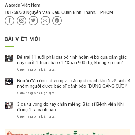
hại
Waxada Việt Nam
ra
101/58/30 Nguyễn Văn Đậu, Quận Bình Thạnh, TP.HCM
sao?
BÀI VIẾT MỚI
27
Bé trai 11 tuổi phải cắt bỏ tinh hoàn vì bỏ qua cảm giác
Th3
này suốt 1 tuần, bác sĩ: “Xoắn 900 độ, không kịp cứu”
Chức năng bình luận bị tắt
ở
Bé
trai
27
Người đàn ông tử vong vì… rặn quá mạnh khi đi vệ sinh: 4
Th3
11
nhóm người được bác sĩ cảnh báo “ĐỪNG GẮNG SỨC!”
tuổi
Chức năng bình luận bị tắt
ở
phải
Người
cắt
đàn
bỏ
26
3 ca tử vong do tay chân miệng: Bác sĩ Bệnh viện Nhi
Th3
ông
tinh
đồng 1 ra cảnh báo
tử
hoàn
Chức năng bình luận bị tắt
ở
vong
vì
3
vì…
bỏ
ca
rặn
qua
tử
quá
cảm