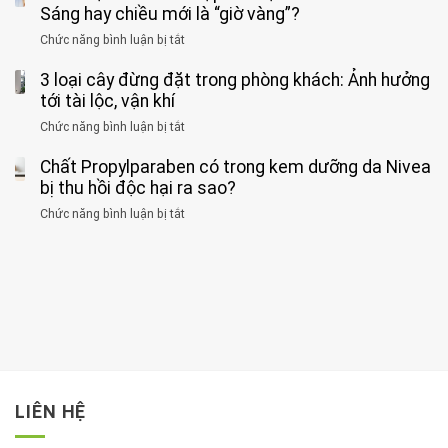
nặng,
ông
Sáng hay chiều mới là “giờ vàng”?
hại
ăn
phát
của
Chức năng bình luận bị tắt
ở
nhiều
hiện
1
Phát
có
mắc
kiểu
3 loại cây đừng đặt trong phòng khách: Ảnh hưởng
hiện
thể
hai
ăn
thời
tới tài lộc, vận khí
hại
bệnh
đối
điểm
gan
ung
Chức năng bình luận bị tắt
ở
với
tập
thận
thư
3
huyết
thể
cùng
Chất Propylparaben có trong kem dưỡng da Nivea
loại
áp
dục
lúc
cây
bị thu hồi độc hại ra sao?
và
tốt
đừng
thận:
nhất
Chức năng bình luận bị tắt
ở
đặt
Bạn
cho
Chất
trong
nên
tim:
Propylparaben
phòng
dành
Sáng
có
khách:
thời
hay
trong
Ảnh
gian
chiều
kem
hưởng
để
mới
dưỡng
tới
xem
là
da
tài
xét
“giờ
Nivea
lộc,
kỹ
vàng”?
bị
vận
thông
thu
LIÊN HỆ
khí
tin
hồi
này
độc