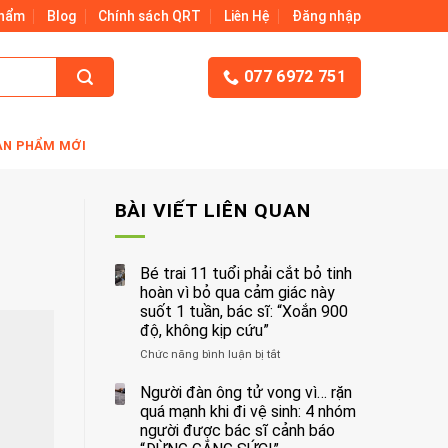
Phẩm
Blog
Chính sách QRT
Liên Hệ
Đăng nhập
077 6972 751
ẢN PHẨM MỚI
BÀI VIẾT LIÊN QUAN
Bé trai 11 tuổi phải cắt bỏ tinh
hoàn vì bỏ qua cảm giác này
suốt 1 tuần, bác sĩ: “Xoắn 900
độ, không kịp cứu”
Chức năng bình luận bị tắt
ở
Bé
trai
Người đàn ông tử vong vì… rặn
11
quá mạnh khi đi vệ sinh: 4 nhóm
tuổi
người được bác sĩ cảnh báo
phải