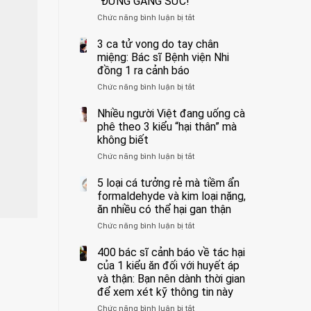
“ĐỪNG GẮNG SỨC!”
cắt
Chức năng bình luận bị tắt
bỏ
ở
tinh
Người
hoàn
đàn
3 ca tử vong do tay chân
vì
ông
miệng: Bác sĩ Bệnh viện Nhi
bỏ
tử
đồng 1 ra cảnh báo
qua
vong
Chức năng bình luận bị tắt
ở
cảm
vì…
3
giác
rặn
ca
Nhiều người Việt đang uống cà
này
quá
tử
suốt
mạnh
phê theo 3 kiểu “hại thân” mà
vong
1
khi
không biết
do
tuần,
đi
Chức năng bình luận bị tắt
ở
tay
bác
vệ
Nhiều
chân
sĩ:
sinh:
người
5 loại cá tưởng rẻ mà tiềm ẩn
miệng:
“Xoắn
4
Việt
Bác
formaldehyde và kim loại nặng,
900
nhóm
đang
sĩ
độ,
người
ăn nhiều có thể hại gan thận
uống
Bệnh
không
được
Chức năng bình luận bị tắt
ở
cà
viện
kịp
bác
5
phê
Nhi
cứu”
sĩ
loại
400 bác sĩ cảnh báo về tác hại
theo
đồng
cảnh
cá
3
của 1 kiểu ăn đối với huyết áp
1
báo
tưởng
kiểu
ra
và thận: Bạn nên dành thời gian
“ĐỪNG
rẻ
“hại
cảnh
GẮNG
để xem xét kỹ thông tin này
mà
thân”
báo
SỨC!”
Chức năng bình luận bị tắt
tiềm
ở
mà