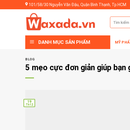
Skip
101/58/30 Nguyễn Văn Đậu, Quận Bình Thạnh, Tp.HCM
to
content
Tìm
kiếm:
DANH MỤC SẢN PHẨM
MỸ PHẨ
BLOG
5 mẹo cực đơn giản giúp bạn 
19
Th12