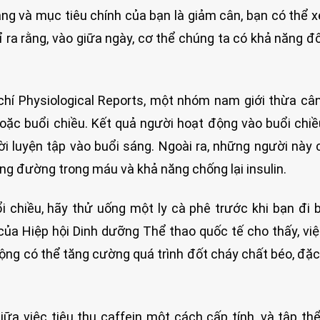
ng và mục tiêu chính của bạn là giảm cân, bạn có thể 
ỉ ra rằng, vào giữa ngày, cơ thể chúng ta có khả năng đ
 chí Physiological Reports, một nhóm nam giới thừa c
hoặc buổi chiều. Kết quả người hoạt động vào buổi chi
 luyện tập vào buổi sáng. Ngoài ra, những người này 
ng đường trong máu và khả năng chống lại insulin.
chiều, hãy thử uống một ly cà phê trước khi bạn đi 
của Hiệp hội Dinh dưỡng Thể thao quốc tế cho thấy, vi
ng có thể tăng cường quá trình đốt cháy chất béo, đặc 
ữa việc tiêu thụ caffein một cách cấp tính, và tập th