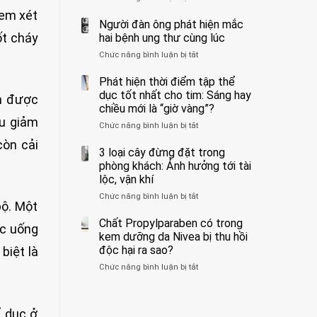
ẩn
400
không
xem xét
formaldehyde
bác
Người đàn ông phát hiện mắc
biết
và
sĩ
ốt cháy
hai bệnh ung thư cùng lúc
kim
cảnh
Chức năng bình luận bị tắt
ở
loại
báo
Người
nặng,
về
đàn
Phát hiện thời điểm tập thể
ăn
tác
ông
dục tốt nhất cho tim: Sáng hay
nhiều
hại
ân được
phát
có
của
chiều mới là “giờ vàng”?
hiện
thể
1
ều giảm
Chức năng bình luận bị tắt
ở
mắc
hại
kiểu
Phát
hai
gan
ăn
còn cải
hiện
3 loại cây đừng đặt trong
bệnh
thận
đối
thời
ung
phòng khách: Ảnh hưởng tới tài
với
điểm
thư
lộc, vận khí
huyết
tập
cùng
áp
Chức năng bình luận bị tắt
ở
thể
lúc
và
bộ. Một
3
dục
thận:
loại
Chất Propylparaben có trong
tốt
Bạn
ệc uống
cây
nhất
kem dưỡng da Nivea bị thu hồi
nên
đừng
cho
độc hại ra sao?
biệt là
dành
đặt
tim:
thời
Chức năng bình luận bị tắt
ở
trong
Sáng
gian
Chất
phòng
hay
để
Propylparaben
khách:
chiều
xem
có
Ảnh
mới
xét
ể dục ở
trong
hưởng