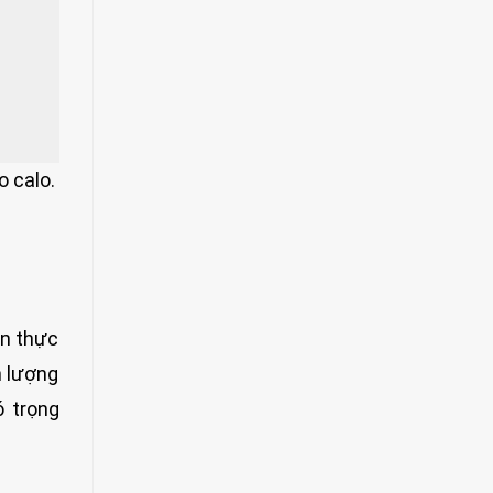
o calo.
ạn thực
h lượng
ó trọng