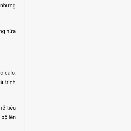
, nhưng
ong nửa
o calo.
á trình
hể tiêu
 bộ lên