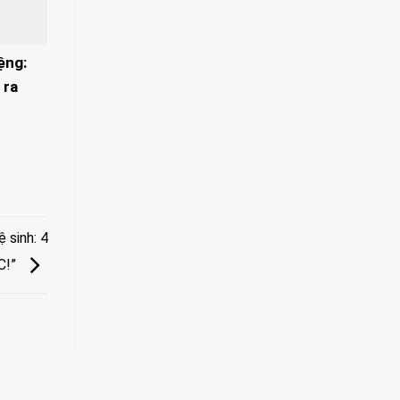
ệng:
 ra
 sinh: 4
C!”