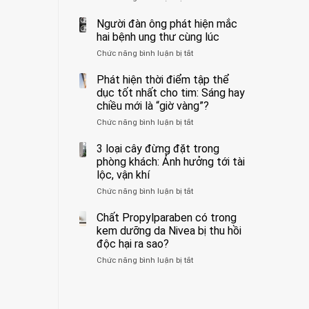
ẩn
400
không
formaldehyde
bác
Người đàn ông phát hiện mắc
biết
và
sĩ
hai bệnh ung thư cùng lúc
kim
cảnh
Chức năng bình luận bị tắt
ở
loại
báo
Người
nặng,
về
đàn
Phát hiện thời điểm tập thể
ăn
tác
ông
dục tốt nhất cho tim: Sáng hay
nhiều
hại
phát
có
của
chiều mới là “giờ vàng”?
hiện
thể
1
Chức năng bình luận bị tắt
ở
mắc
hại
kiểu
Phát
hai
gan
ăn
hiện
3 loại cây đừng đặt trong
bệnh
thận
đối
thời
ung
phòng khách: Ảnh hưởng tới tài
với
điểm
thư
lộc, vận khí
huyết
tập
cùng
áp
Chức năng bình luận bị tắt
ở
thể
lúc
và
3
dục
thận:
loại
Chất Propylparaben có trong
tốt
Bạn
cây
nhất
kem dưỡng da Nivea bị thu hồi
nên
đừng
cho
độc hại ra sao?
dành
đặt
tim:
thời
Chức năng bình luận bị tắt
ở
trong
Sáng
gian
Chất
phòng
hay
để
Propylparaben
khách:
chiều
xem
có
Ảnh
mới
xét
trong
hưởng