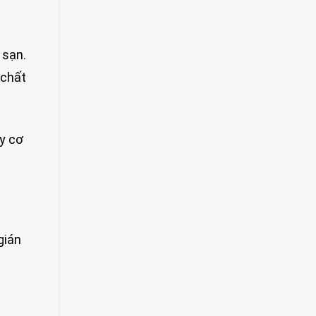
 sạn.
 chất
uy cơ
gián