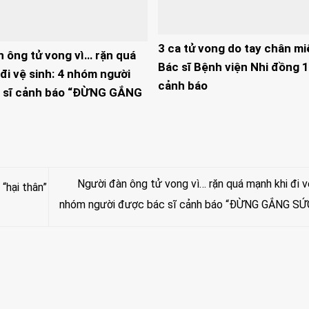
3 ca tử vong do tay chân mi
n ông tử vong vì… rặn quá
Bác sĩ Bệnh viện Nhi đồng 1
đi vệ sinh: 4 nhóm người
cảnh báo
 sĩ cảnh báo “ĐỪNG GẮNG
Người đàn ông tử vong vì… rặn quá mạnh khi đi vệ
“hại thân”
nhóm người được bác sĩ cảnh báo “ĐỪNG GẮNG SỨ