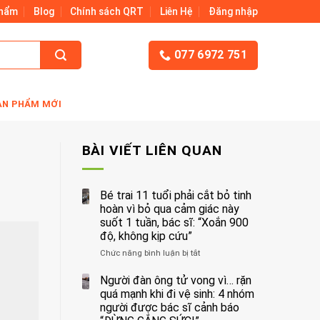
Phẩm
Blog
Chính sách QRT
Liên Hệ
Đăng nhập
077 6972 751
ẢN PHẨM MỚI
BÀI VIẾT LIÊN QUAN
Bé trai 11 tuổi phải cắt bỏ tinh
hoàn vì bỏ qua cảm giác này
suốt 1 tuần, bác sĩ: “Xoắn 900
độ, không kịp cứu”
Chức năng bình luận bị tắt
ở
Bé
trai
Người đàn ông tử vong vì… rặn
11
quá mạnh khi đi vệ sinh: 4 nhóm
tuổi
người được bác sĩ cảnh báo
phải