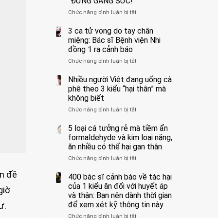
“ĐỪNG GẮNG SỨC!”
cắt
Chức năng bình luận bị tắt
bỏ
ở
tinh
Người
hoàn
đàn
3 ca tử vong do tay chân
vì
ông
miệng: Bác sĩ Bệnh viện Nhi
bỏ
tử
đồng 1 ra cảnh báo
qua
vong
Chức năng bình luận bị tắt
ở
cảm
vì…
3
giác
rặn
ca
Nhiều người Việt đang uống cà
này
quá
tử
suốt
mạnh
phê theo 3 kiểu “hại thân” mà
vong
1
khi
không biết
do
tuần,
đi
Chức năng bình luận bị tắt
ở
tay
bác
vệ
Nhiều
chân
sĩ:
sinh:
người
5 loại cá tưởng rẻ mà tiềm ẩn
miệng:
“Xoắn
4
Việt
Bác
formaldehyde và kim loại nặng,
900
nhóm
đang
sĩ
độ,
người
ăn nhiều có thể hại gan thận
uống
Bệnh
không
được
Chức năng bình luận bị tắt
ở
cà
viện
kịp
bác
5
phê
Nhi
cứu”
sĩ
ấn đề
loại
400 bác sĩ cảnh báo về tác hại
theo
đồng
cảnh
cá
3
của 1 kiểu ăn đối với huyết áp
1
báo
giờ
tưởng
kiểu
ra
và thận: Bạn nên dành thời gian
“ĐỪNG
rẻ
“hại
cảnh
GẮNG
để xem xét kỹ thông tin này
ư.
mà
thân”
báo
SỨC!”
Chức năng bình luận bị tắt
tiềm
ở
mà