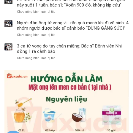
Th3
này suốt 1 tuần, bác sĩ: “Xoắn 900 độ, không kịp cứu”
Chức năng bình luận bị tắt
ở
Bé
trai
27
Người đàn ông tử vong vì… rặn quá mạnh khi đi vệ sinh: 4
Th3
11
nhóm người được bác sĩ cảnh báo “ĐỪNG GẮNG SỨC!”
tuổi
Chức năng bình luận bị tắt
ở
phải
Người
cắt
đàn
bỏ
26
3 ca tử vong do tay chân miệng: Bác sĩ Bệnh viện Nhi
Th3
ông
tinh
đồng 1 ra cảnh báo
tử
hoàn
Chức năng bình luận bị tắt
ở
vong
vì
3
vì…
bỏ
ca
rặn
qua
tử
quá
cảm
vong
mạnh
giác
do
khi
này
tay
đi
suốt
chân
vệ
1
miệng:
sinh:
tuần,
Bác
4
bác
sĩ
nhóm
sĩ:
Bệnh
người
“Xoắn
viện
được
900
Nhi
bác
độ,
đồng
sĩ
không
1
cảnh
kịp