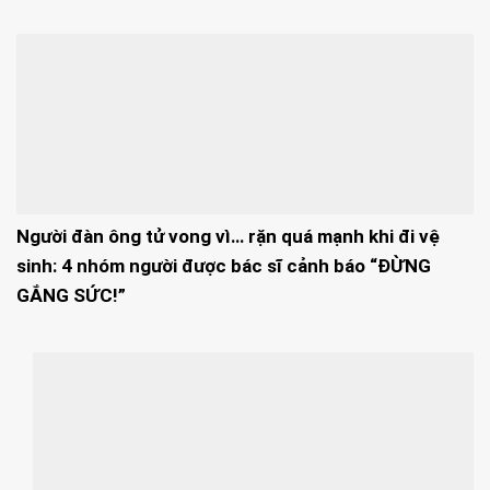
Người đàn ông tử vong vì… rặn quá mạnh khi đi vệ
sinh: 4 nhóm người được bác sĩ cảnh báo “ĐỪNG
GẮNG SỨC!”