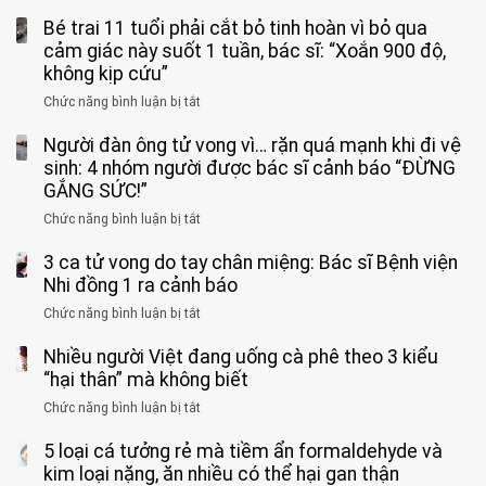
Bé trai 11 tuổi phải cắt bỏ tinh hoàn vì bỏ qua
cảm giác này suốt 1 tuần, bác sĩ: “Xoắn 900 độ,
không kịp cứu”
Chức năng bình luận bị tắt
ở
Bé
Người đàn ông tử vong vì… rặn quá mạnh khi đi vệ
trai
11
sinh: 4 nhóm người được bác sĩ cảnh báo “ĐỪNG
tuổi
GẮNG SỨC!”
phải
Chức năng bình luận bị tắt
ở
cắt
Người
bỏ
3 ca tử vong do tay chân miệng: Bác sĩ Bệnh viện
đàn
tinh
ông
Nhi đồng 1 ra cảnh báo
hoàn
tử
vì
Chức năng bình luận bị tắt
ở
vong
bỏ
3
vì…
qua
Nhiều người Việt đang uống cà phê theo 3 kiểu
ca
rặn
cảm
tử
“hại thân” mà không biết
quá
giác
vong
mạnh
Chức năng bình luận bị tắt
ở
này
do
khi
Nhiều
suốt
tay
đi
5 loại cá tưởng rẻ mà tiềm ẩn formaldehyde và
người
1
chân
vệ
Việt
kim loại nặng, ăn nhiều có thể hại gan thận
tuần,
miệng: