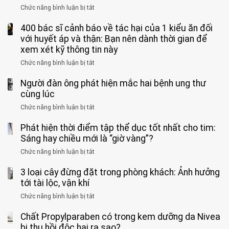
sinh:
đang
bác
Bác
Chức năng bình luận bị tắt
ở
4
uống
sĩ:
sĩ
5
nhóm
cà
“Xoắn
Bệnh
400 bác sĩ cảnh báo về tác hại của 1 kiểu ăn đối
loại
người
phê
900
viện
cá
với huyết áp và thận: Bạn nên dành thời gian để
được
theo
độ,
Nhi
tưởng
xem xét kỹ thông tin này
bác
3
không
đồng
rẻ
sĩ
kiểu
kịp
Chức năng bình luận bị tắt
ở
1
mà
cảnh
“hại
cứu”
400
ra
tiềm
báo
thân”
Người đàn ông phát hiện mắc hai bệnh ung thư
bác
cảnh
ẩn
“ĐỪNG
mà
sĩ
cùng lúc
báo
formaldehyde
GẮNG
không
cảnh
và
Chức năng bình luận bị tắt
SỨC!”
ở
biết
báo
kim
Người
về
loại
Phát hiện thời điểm tập thể dục tốt nhất cho tim:
đàn
tác
nặng,
ông
Sáng hay chiều mới là “giờ vàng”?
hại
ăn
phát
của
Chức năng bình luận bị tắt
ở
nhiều
hiện
1
Phát
có
mắc
kiểu
3 loại cây đừng đặt trong phòng khách: Ảnh hưởng
hiện
thể
hai
ăn
thời
tới tài lộc, vận khí
hại
bệnh
đối
điểm
gan
ung
Chức năng bình luận bị tắt
ở
với
tập
thận
thư
3
huyết
thể
cùng
Chất Propylparaben có trong kem dưỡng da Nivea
loại
áp
dục
lúc
cây
bị thu hồi độc hại ra sao?
và