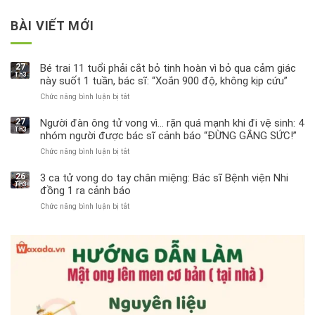
BÀI VIẾT MỚI
27
Bé trai 11 tuổi phải cắt bỏ tinh hoàn vì bỏ qua cảm giác
Th3
này suốt 1 tuần, bác sĩ: “Xoắn 900 độ, không kịp cứu”
Chức năng bình luận bị tắt
ở
Bé
trai
27
Người đàn ông tử vong vì… rặn quá mạnh khi đi vệ sinh: 4
Th3
11
nhóm người được bác sĩ cảnh báo “ĐỪNG GẮNG SỨC!”
tuổi
Chức năng bình luận bị tắt
ở
phải
Người
cắt
đàn
bỏ
26
3 ca tử vong do tay chân miệng: Bác sĩ Bệnh viện Nhi
Th3
ông
tinh
đồng 1 ra cảnh báo
tử
hoàn
Chức năng bình luận bị tắt
ở
vong
vì
3
vì…
bỏ
ca
rặn
qua
tử
quá
cảm
vong
mạnh
giác
do
khi
này
tay
đi
suốt
chân
vệ
1
miệng:
sinh:
tuần,
Bác
4
bác