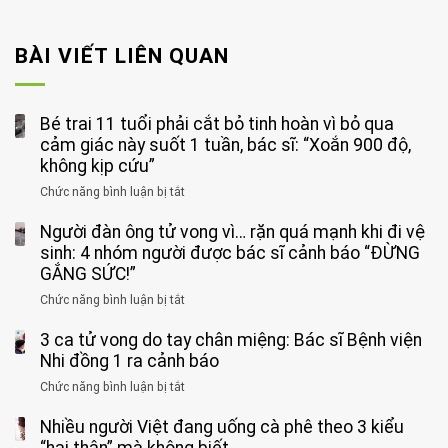
BÀI VIẾT LIÊN QUAN
Bé trai 11 tuổi phải cắt bỏ tinh hoàn vì bỏ qua
cảm giác này suốt 1 tuần, bác sĩ: “Xoắn 900 độ,
không kịp cứu”
Chức năng bình luận bị tắt
ở
Bé
Người đàn ông tử vong vì… rặn quá mạnh khi đi vệ
trai
11
sinh: 4 nhóm người được bác sĩ cảnh báo “ĐỪNG
tuổi
GẮNG SỨC!”
phải
Chức năng bình luận bị tắt
ở
cắt
Người
bỏ
3 ca tử vong do tay chân miệng: Bác sĩ Bệnh viện
đàn
tinh
ông
Nhi đồng 1 ra cảnh báo
hoàn
tử
vì
Chức năng bình luận bị tắt
ở
vong
bỏ
3
vì…
qua
Nhiều người Việt đang uống cà phê theo 3 kiểu
ca
rặn
cảm
tử
“hại thân” mà không biết