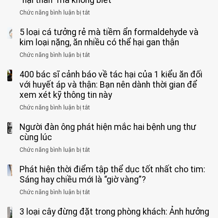
quá
giác
vong
mạnh
Chức năng bình luận bị tắt
ở
này
do
khi
Nhiều
suốt
tay
đi
5 loại cá tưởng rẻ mà tiềm ẩn formaldehyde và
người
1
chân
vệ
Việt
kim loại nặng, ăn nhiều có thể hại gan thận
tuần,
miệng:
sinh:
đang
bác
Bác
Chức năng bình luận bị tắt
ở
4
uống
sĩ:
sĩ
5
nhóm
cà
“Xoắn
Bệnh
400 bác sĩ cảnh báo về tác hại của 1 kiểu ăn đối
loại
người
phê
900
viện
cá
với huyết áp và thận: Bạn nên dành thời gian để
được
theo
độ,
Nhi
tưởng
xem xét kỹ thông tin này
bác
3
không
đồng
rẻ
sĩ
kiểu
kịp
Chức năng bình luận bị tắt
ở
1
mà
cảnh
“hại
cứu”
400
ra
tiềm
báo
thân”
Người đàn ông phát hiện mắc hai bệnh ung thư
bác
cảnh
ẩn
“ĐỪNG
mà
sĩ
cùng lúc
báo
formaldehyde
GẮNG
không
cảnh
và
Chức năng bình luận bị tắt
SỨC!”
ở
biết
báo
kim
Người
về
loại
Phát hiện thời điểm tập thể dục tốt nhất cho tim:
đàn
tác
nặng,
ông
Sáng hay chiều mới là “giờ vàng”?
hại
ăn
phát
của
Chức năng bình luận bị tắt
ở
nhiều
hiện
1
Phát
có
mắc
kiểu
3 loại cây đừng đặt trong phòng khách: Ảnh hưởng
hiện
thể
hai