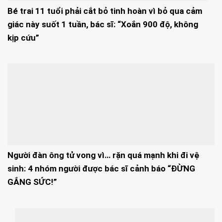
Bé trai 11 tuổi phải cắt bỏ tinh hoàn vì bỏ qua cảm
giác này suốt 1 tuần, bác sĩ: “Xoắn 900 độ, không
kịp cứu”
Người đàn ông tử vong vì… rặn quá mạnh khi đi vệ
sinh: 4 nhóm người được bác sĩ cảnh báo “ĐỪNG
GẮNG SỨC!”