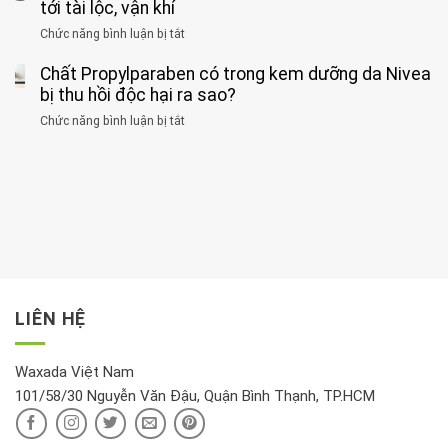
ăn
thời
tới tài lộc, vận khí
hại
bệnh
đối
điểm
gan
ung
Chức năng bình luận bị tắt
ở
với
tập
thận
thư
3
huyết
thể
cùng
Chất Propylparaben có trong kem dưỡng da Nivea
loại
áp
dục
lúc
cây
bị thu hồi độc hại ra sao?
và
tốt
đừng
thận:
nhất
Chức năng bình luận bị tắt
ở
đặt
Bạn
cho
Chất
trong
nên
tim:
Propylparaben
phòng
dành
Sáng
có
khách:
thời
hay
trong
Ảnh
gian
chiều
kem
hưởng
để
mới
dưỡng
tới
xem
là
da
tài
xét
“giờ
Nivea
lộc,
kỹ
vàng”?
bị
vận
thông
thu
LIÊN HỆ
khí
tin
hồi
này
độc
hại
Waxada Việt Nam
ra
101/58/30 Nguyễn Văn Đậu, Quận Bình Thạnh, TP.HCM
sao?