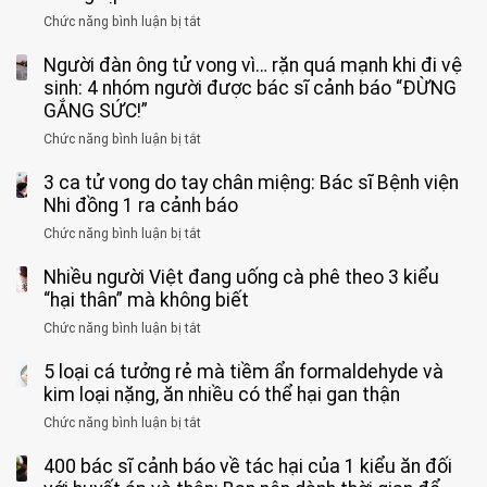
Chức năng bình luận bị tắt
ở
Bé
Người đàn ông tử vong vì… rặn quá mạnh khi đi vệ
trai
11
sinh: 4 nhóm người được bác sĩ cảnh báo “ĐỪNG
tuổi
GẮNG SỨC!”
phải
Chức năng bình luận bị tắt
ở
cắt
Người
bỏ
3 ca tử vong do tay chân miệng: Bác sĩ Bệnh viện
đàn
tinh
ông
Nhi đồng 1 ra cảnh báo
hoàn
tử
vì
Chức năng bình luận bị tắt
ở
vong
bỏ
3
vì…
qua
Nhiều người Việt đang uống cà phê theo 3 kiểu
ca
rặn
cảm
tử
“hại thân” mà không biết
quá
giác
vong
mạnh
Chức năng bình luận bị tắt
ở
này
do
khi
Nhiều
suốt
tay
đi
5 loại cá tưởng rẻ mà tiềm ẩn formaldehyde và
người
1
chân
vệ
Việt
kim loại nặng, ăn nhiều có thể hại gan thận
tuần,
miệng:
sinh:
đang
bác
Bác
Chức năng bình luận bị tắt
ở
4
uống
sĩ:
sĩ
5
nhóm
cà
“Xoắn
Bệnh
400 bác sĩ cảnh báo về tác hại của 1 kiểu ăn đối
loại
người
phê
900
viện
cá