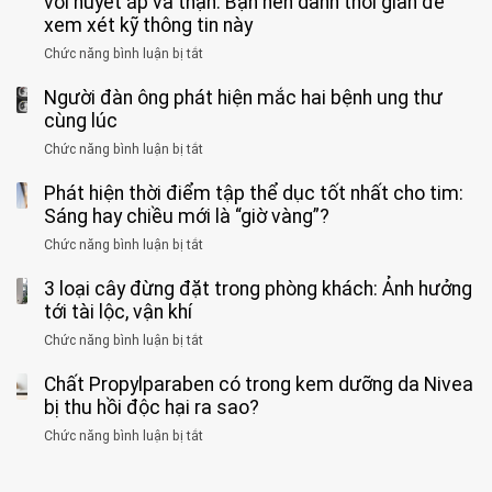
với huyết áp và thận: Bạn nên dành thời gian để
được
theo
độ,
Nhi
tưởng
xem xét kỹ thông tin này
bác
3
không
đồng
rẻ
sĩ
kiểu
kịp
Chức năng bình luận bị tắt
ở
1
mà
cảnh
“hại
cứu”
400
ra
tiềm
báo
thân”
Người đàn ông phát hiện mắc hai bệnh ung thư
bác
cảnh
ẩn
“ĐỪNG
mà
sĩ
cùng lúc
báo
formaldehyde
GẮNG
không
cảnh
và
Chức năng bình luận bị tắt
SỨC!”
ở
biết
báo
kim
Người
về
loại
Phát hiện thời điểm tập thể dục tốt nhất cho tim:
đàn
tác
nặng,
ông
Sáng hay chiều mới là “giờ vàng”?
hại
ăn
phát
của
Chức năng bình luận bị tắt
ở
nhiều
hiện
1
Phát
có
mắc
kiểu
3 loại cây đừng đặt trong phòng khách: Ảnh hưởng
hiện
thể
hai
ăn
thời
tới tài lộc, vận khí
hại
bệnh
đối
điểm
gan
ung
Chức năng bình luận bị tắt
ở
với
tập
thận
thư
3
huyết
thể
cùng
Chất Propylparaben có trong kem dưỡng da Nivea
loại
áp
dục
lúc
cây
bị thu hồi độc hại ra sao?
và
tốt
đừng
thận:
nhất
Chức năng bình luận bị tắt
ở
đặt
Bạn
cho
Chất
trong
nên
tim:
Propylparaben
phòng
dành