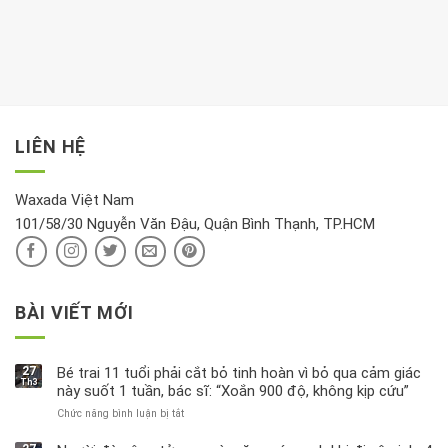
Sáng
có
khách:
thời
hay
trong
Ảnh
gian
chiều
kem
hưởng
để
mới
dưỡng
tới
xem
là
da
tài
xét
“giờ
Nivea
lộc,
kỹ
vàng”?
bị
vận
thông
thu
LIÊN HỆ
khí
tin
hồi
này
độc
hại
Waxada Việt Nam
ra
101/58/30 Nguyễn Văn Đậu, Quận Bình Thạnh, TP.HCM
sao?
BÀI VIẾT MỚI
27
Bé trai 11 tuổi phải cắt bỏ tinh hoàn vì bỏ qua cảm giác
Th3
này suốt 1 tuần, bác sĩ: “Xoắn 900 độ, không kịp cứu”
Chức năng bình luận bị tắt
ở
Bé
trai