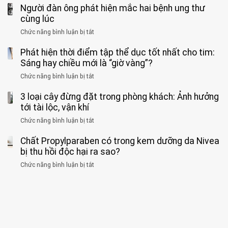
tiềm
báo
thân”
Người đàn ông phát hiện mắc hai bệnh ung thư
bác
cảnh
ẩn
“ĐỪNG
mà
sĩ
cùng lúc
báo
formaldehyde
GẮNG
không
cảnh
và
Chức năng bình luận bị tắt
SỨC!”
ở
biết
báo
kim
Người
về
loại
Phát hiện thời điểm tập thể dục tốt nhất cho tim:
đàn
tác
nặng,
ông
Sáng hay chiều mới là “giờ vàng”?
hại
ăn
phát
của
Chức năng bình luận bị tắt
ở
nhiều
hiện
1
Phát
có
mắc
kiểu
3 loại cây đừng đặt trong phòng khách: Ảnh hưởng
hiện
thể
hai
ăn
thời
tới tài lộc, vận khí
hại
bệnh
đối
điểm
gan
ung
Chức năng bình luận bị tắt
ở
với
tập
thận
thư
3
huyết
thể
cùng
Chất Propylparaben có trong kem dưỡng da Nivea
loại
áp
dục
lúc
cây
bị thu hồi độc hại ra sao?
và
tốt
đừng
thận:
nhất
Chức năng bình luận bị tắt
ở
đặt
Bạn
cho
Chất
trong
nên
tim:
Propylparaben
phòng
dành
Sáng
có
khách:
thời
hay
trong
Ảnh
gian
chiều
kem
hưởng
để
mới
dưỡng
tới