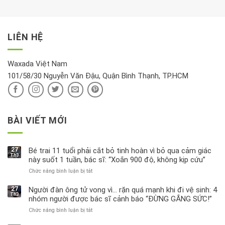
xem
là
da
tài
xét
“giờ
Nivea
lộc,
kỹ
vàng”?
bị
vận
thông
thu
LIÊN HỆ
khí
tin
hồi
này
độc
hại
Waxada Việt Nam
ra
101/58/30 Nguyễn Văn Đậu, Quận Bình Thạnh, TP.HCM
sao?
BÀI VIẾT MỚI
27
Bé trai 11 tuổi phải cắt bỏ tinh hoàn vì bỏ qua cảm giác
Th3
này suốt 1 tuần, bác sĩ: “Xoắn 900 độ, không kịp cứu”
Chức năng bình luận bị tắt
ở
Bé
trai
27
Người đàn ông tử vong vì… rặn quá mạnh khi đi vệ sinh: 4
Th3
11
nhóm người được bác sĩ cảnh báo “ĐỪNG GẮNG SỨC!”
tuổi
Chức năng bình luận bị tắt
ở
phải
Người
cắt