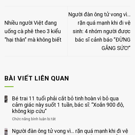
Người đàn ông tử vong vì…
Nhiều người Việt đang
rặn quá mạnh khi đi vệ
uống cà phê theo 3 kiểu
sinh: 4 nhóm người được
“hại thân” mà không biết
bác sĩ cảnh báo “ĐỪNG
GẮNG SỨC!”
BÀI VIẾT LIÊN QUAN
Bé trai 11 tuổi phải cắt bỏ tinh hoàn vì bỏ qua
cảm giác này suốt 1 tuần, bác sĩ: “Xoắn 900 độ,
không kịp cứu”
Chức năng bình luận bị tắt
ở
Bé
Người đàn ông tử vong vì… rặn quá mạnh khi đi vệ
trai