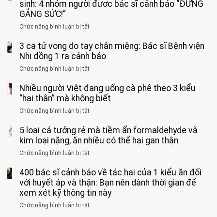
11
sinh: 4 nhóm người được bác sĩ cảnh báo “ĐỪNG
tuổi
GẮNG SỨC!”
phải
Chức năng bình luận bị tắt
ở
cắt
Người
bỏ
3 ca tử vong do tay chân miệng: Bác sĩ Bệnh viện
đàn
tinh
ông
Nhi đồng 1 ra cảnh báo
hoàn
tử
vì
Chức năng bình luận bị tắt
ở
vong
bỏ
3
vì…
qua
Nhiều người Việt đang uống cà phê theo 3 kiểu
ca
rặn
cảm
tử
“hại thân” mà không biết
quá
giác
vong
mạnh
Chức năng bình luận bị tắt
ở
này
do
khi
Nhiều
suốt
tay
đi
5 loại cá tưởng rẻ mà tiềm ẩn formaldehyde và
người
1
chân
vệ
Việt
kim loại nặng, ăn nhiều có thể hại gan thận
tuần,
miệng:
sinh:
đang
bác
Bác
Chức năng bình luận bị tắt
ở
4
uống
sĩ:
sĩ
5
nhóm
cà
“Xoắn
Bệnh
400 bác sĩ cảnh báo về tác hại của 1 kiểu ăn đối
loại
người
phê
900
viện
cá
với huyết áp và thận: Bạn nên dành thời gian để
được
theo
độ,
Nhi
tưởng
xem xét kỹ thông tin này
bác
3
không
đồng
rẻ
sĩ
kiểu
kịp
Chức năng bình luận bị tắt
ở
1
mà
cảnh
“hại
cứu”
400
ra