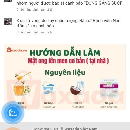
Th3
11
nhóm người được bác sĩ cảnh báo “ĐỪNG GẮNG SỨC!”
tuổi
Chức năng bình luận bị tắt
ở
phải
Người
cắt
đàn
bỏ
26
3 ca tử vong do tay chân miệng: Bác sĩ Bệnh viện Nhi
Th3
ông
tinh
đồng 1 ra cảnh báo
tử
hoàn
Chức năng bình luận bị tắt
ở
vong
vì
3
vì…
bỏ
ca
rặn
qua
tử
quá
cảm
vong
mạnh
giác
do
khi
này
tay
đi
suốt
chân
vệ
1
miệng:
sinh:
tuần,
Bác
4
bác
sĩ
nhóm
sĩ:
Bệnh
người
“Xoắn
viện
được
900
Nhi
bác
độ,
đồng
sĩ
không
1
cảnh
kịp
ra
báo
cứu”
cảnh
“ĐỪNG
báo
GẮNG
SỨC!”
Copyright 2026 ©
Waxada Việt Nam