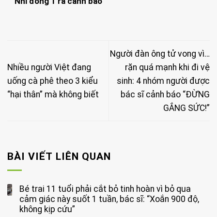
Nhi đồng 1 ra cảnh báo
Người đàn ông tử vong vì…
Nhiều người Việt đang
rặn quá mạnh khi đi vệ
uống cà phê theo 3 kiểu
sinh: 4 nhóm người được
“hại thân” mà không biết
bác sĩ cảnh báo “ĐỪNG
GẮNG SỨC!”
BÀI VIẾT LIÊN QUAN
Bé trai 11 tuổi phải cắt bỏ tinh hoàn vì bỏ qua
cảm giác này suốt 1 tuần, bác sĩ: “Xoắn 900 độ,
không kịp cứu”