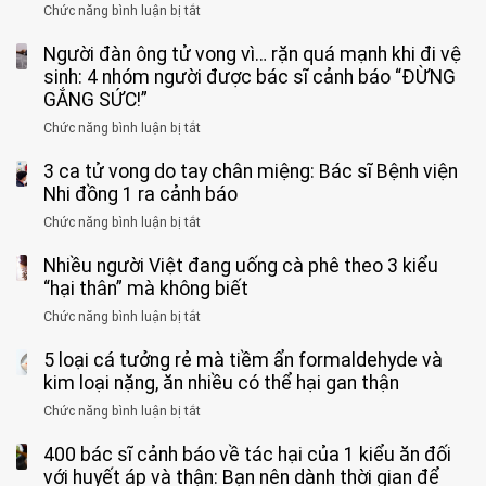
Chức năng bình luận bị tắt
ở
Bé
Người đàn ông tử vong vì… rặn quá mạnh khi đi vệ
trai
11
sinh: 4 nhóm người được bác sĩ cảnh báo “ĐỪNG
tuổi
GẮNG SỨC!”
phải
Chức năng bình luận bị tắt
ở
cắt
Người
bỏ
3 ca tử vong do tay chân miệng: Bác sĩ Bệnh viện
đàn
tinh
ông
Nhi đồng 1 ra cảnh báo
hoàn
tử
vì
Chức năng bình luận bị tắt
ở
vong
bỏ
3
vì…
qua
Nhiều người Việt đang uống cà phê theo 3 kiểu
ca
rặn
cảm
tử
“hại thân” mà không biết
quá
giác
vong
mạnh
Chức năng bình luận bị tắt
ở
này
do
khi
Nhiều
suốt
tay
đi
5 loại cá tưởng rẻ mà tiềm ẩn formaldehyde và
người
1
chân
vệ
Việt
kim loại nặng, ăn nhiều có thể hại gan thận
tuần,
miệng:
sinh:
đang
bác
Bác
Chức năng bình luận bị tắt
ở
4
uống
sĩ:
sĩ
5
nhóm
cà
“Xoắn
Bệnh
400 bác sĩ cảnh báo về tác hại của 1 kiểu ăn đối
loại
người
phê
900
viện
cá
với huyết áp và thận: Bạn nên dành thời gian để
được
theo
độ,