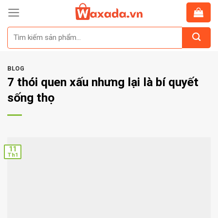
Skip
to
Tìm
content
kiếm:
BLOG
7 thói quen xấu nhưng lại là bí quyết
sống thọ
11
Th1