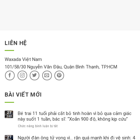
khách:
thời
hay
trong
Ảnh
gian
chiều
kem
hưởng
để
mới
dưỡng
tới
xem
là
da
tài
xét
“giờ
Nivea
lộc,
kỹ
vàng”?
bị
vận
thông
thu
LIÊN HỆ
khí
tin
hồi
này
độc
hại
Waxada Việt Nam
ra
101/58/30 Nguyễn Văn Đậu, Quận Bình Thạnh, TP.HCM
sao?
BÀI VIẾT MỚI
27
Bé trai 11 tuổi phải cắt bỏ tinh hoàn vì bỏ qua cảm giác
Th3
này suốt 1 tuần, bác sĩ: “Xoắn 900 độ, không kịp cứu”
Chức năng bình luận bị tắt
ở
Bé
trai
27
Người đàn ông tử vong vì… rặn quá mạnh khi đi vệ sinh: 4