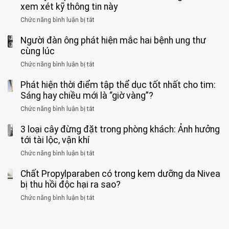
Nhi
tưởng
xem xét kỹ thông tin này
bác
3
không
đồng
rẻ
sĩ
kiểu
kịp
Chức năng bình luận bị tắt
ở
1
mà
cảnh
“hại
cứu”
400
ra
tiềm
báo
thân”
Người đàn ông phát hiện mắc hai bệnh ung thư
bác
cảnh
ẩn
“ĐỪNG
mà
sĩ
cùng lúc
báo
formaldehyde
GẮNG
không
cảnh
và
Chức năng bình luận bị tắt
SỨC!”
ở
biết
báo
kim
Người
về
loại
Phát hiện thời điểm tập thể dục tốt nhất cho tim:
đàn
tác
nặng,
ông
Sáng hay chiều mới là “giờ vàng”?
hại
ăn
phát
của
Chức năng bình luận bị tắt
ở
nhiều
hiện
1
Phát
có
mắc
kiểu
3 loại cây đừng đặt trong phòng khách: Ảnh hưởng
hiện
thể
hai
ăn
thời
tới tài lộc, vận khí
hại
bệnh
đối
điểm
gan
ung
Chức năng bình luận bị tắt
ở
với
tập
thận
thư
3
huyết
thể
cùng
Chất Propylparaben có trong kem dưỡng da Nivea
loại
áp
dục
lúc
cây
bị thu hồi độc hại ra sao?
và
tốt
đừng
thận:
nhất
Chức năng bình luận bị tắt
ở
đặt
Bạn
cho
Chất
trong
nên
tim:
Propylparaben
phòng
dành
Sáng
có