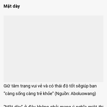
Mặt dày
Giữ tâm trạng vui vẻ và có thái độ tốt sẽgiúp bạn
“càng sống càng trẻ khỏe” (Nguồn: Aboluowang)
“Mặt dày” ở đây không phải mang ý nghĩa miệt thị