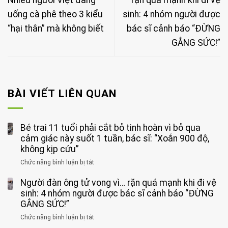
uống cà phê theo 3 kiểu
sinh: 4 nhóm người được
“hại thân” mà không biết
bác sĩ cảnh báo “ĐỪNG
GẮNG SỨC!”
BÀI VIẾT LIÊN QUAN
Bé trai 11 tuổi phải cắt bỏ tinh hoàn vì bỏ qua
cảm giác này suốt 1 tuần, bác sĩ: “Xoắn 900 độ,
không kịp cứu”
Chức năng bình luận bị tắt
ở
Bé
Người đàn ông tử vong vì… rặn quá mạnh khi đi vệ
trai
11
sinh: 4 nhóm người được bác sĩ cảnh báo “ĐỪNG
tuổi
GẮNG SỨC!”
phải
Chức năng bình luận bị tắt
ở
cắt
Người