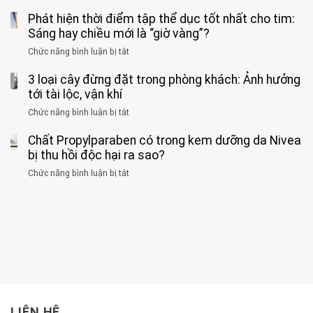
kim
Người
về
loại
Phát hiện thời điểm tập thể dục tốt nhất cho tim:
đàn
tác
nặng,
ông
Sáng hay chiều mới là “giờ vàng”?
hại
ăn
phát
của
Chức năng bình luận bị tắt
ở
nhiều
hiện
1
Phát
có
mắc
kiểu
3 loại cây đừng đặt trong phòng khách: Ảnh hưởng
hiện
thể
hai
ăn
thời
tới tài lộc, vận khí
hại
bệnh
đối
điểm
gan
ung
Chức năng bình luận bị tắt
ở
với
tập
thận
thư
3
huyết
thể
cùng
Chất Propylparaben có trong kem dưỡng da Nivea
loại
áp
dục
lúc
cây
bị thu hồi độc hại ra sao?
và
tốt
đừng
thận:
nhất
Chức năng bình luận bị tắt
ở
đặt
Bạn
cho
Chất
trong
nên
tim:
Propylparaben
phòng
dành
Sáng
có
khách:
thời
hay
trong
Ảnh
gian
chiều
kem
hưởng
để
mới
dưỡng
tới
xem
là
da
tài
xét
“giờ
Nivea
lộc,
kỹ
vàng”?
bị
vận
thông
thu
LIÊN HỆ
khí