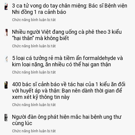
bỏ
3 ca tử vong do tay chân miệng: Bác sĩ Bệnh viện
đàn
tinh
ông
Nhi đồng 1 ra cảnh báo
hoàn
tử
vì
Chức năng bình luận bị tắt
ở
vong
bỏ
3
vì…
qua
Nhiều người Việt đang uống cà phê theo 3 kiểu
ca
rặn
cảm
tử
“hại thân” mà không biết
quá
giác
vong
mạnh
Chức năng bình luận bị tắt
ở
này
do
khi
Nhiều
suốt
tay
đi
5 loại cá tưởng rẻ mà tiềm ẩn formaldehyde và
người
1
chân
vệ
Việt
kim loại nặng, ăn nhiều có thể hại gan thận
tuần,
miệng:
sinh:
đang
bác
Bác
Chức năng bình luận bị tắt
ở
4
uống
sĩ:
sĩ
5
nhóm
cà
“Xoắn
Bệnh
400 bác sĩ cảnh báo về tác hại của 1 kiểu ăn đối
loại
người
phê
900
viện
cá
với huyết áp và thận: Bạn nên dành thời gian để
được
theo
độ,
Nhi
tưởng
xem xét kỹ thông tin này
bác
3
không
đồng
rẻ
sĩ
kiểu
kịp
Chức năng bình luận bị tắt
ở
1
mà
cảnh
“hại
cứu”
400
ra
tiềm
báo
thân”
Người đàn ông phát hiện mắc hai bệnh ung thư
bác
cảnh
ẩn
“ĐỪNG
mà
sĩ
cùng lúc
báo
formaldehyde
GẮNG
không
cảnh
và
Chức năng bình luận bị tắt
SỨC!”
ở
biết
báo