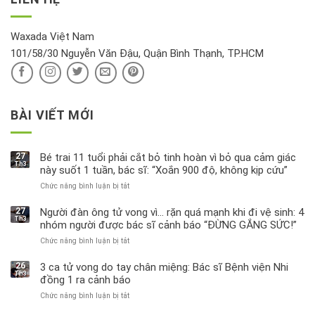
tin
hồi
này
độc
hại
Waxada Việt Nam
ra
101/58/30 Nguyễn Văn Đậu, Quận Bình Thạnh, TP.HCM
sao?
BÀI VIẾT MỚI
27
Bé trai 11 tuổi phải cắt bỏ tinh hoàn vì bỏ qua cảm giác
Th3
này suốt 1 tuần, bác sĩ: “Xoắn 900 độ, không kịp cứu”
Chức năng bình luận bị tắt
ở
Bé
trai
27
Người đàn ông tử vong vì… rặn quá mạnh khi đi vệ sinh: 4
Th3
11
nhóm người được bác sĩ cảnh báo “ĐỪNG GẮNG SỨC!”
tuổi
Chức năng bình luận bị tắt
ở
phải
Người
cắt
đàn
bỏ
26
3 ca tử vong do tay chân miệng: Bác sĩ Bệnh viện Nhi
Th3
ông
tinh
đồng 1 ra cảnh báo
tử
hoàn
Chức năng bình luận bị tắt
ở
vong
vì
3
vì…
bỏ