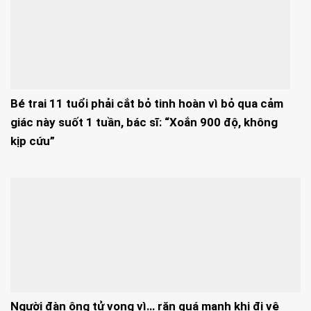
Bé trai 11 tuổi phải cắt bỏ tinh hoàn vì bỏ qua cảm
giác này suốt 1 tuần, bác sĩ: “Xoắn 900 độ, không
kịp cứu”
Người đàn ông tử vong vì… rặn quá mạnh khi đi vệ