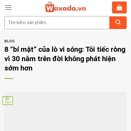
Skip
to
Tìm
content
kiếm:
BLOG
8 “bí mật” của lò vi sóng: Tôi tiếc ròng
vì 30 năm trên đời không phát hiện
sớm hơn
01
Th1