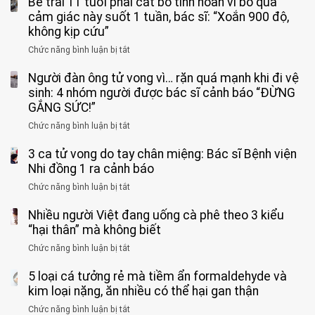
Bé trai 11 tuổi phải cắt bỏ tinh hoàn vì bỏ qua
cảm giác này suốt 1 tuần, bác sĩ: “Xoắn 900 độ,
không kịp cứu”
Chức năng bình luận bị tắt
ở
Bé
Người đàn ông tử vong vì… rặn quá mạnh khi đi vệ
trai
11
sinh: 4 nhóm người được bác sĩ cảnh báo “ĐỪNG
tuổi
GẮNG SỨC!”
phải
Chức năng bình luận bị tắt
ở
cắt
Người
bỏ
3 ca tử vong do tay chân miệng: Bác sĩ Bệnh viện
đàn
tinh
ông
Nhi đồng 1 ra cảnh báo
hoàn
tử
vì
Chức năng bình luận bị tắt
ở
vong
bỏ
3
vì…
qua
Nhiều người Việt đang uống cà phê theo 3 kiểu
ca
rặn
cảm
tử
“hại thân” mà không biết
quá
giác
vong
mạnh
Chức năng bình luận bị tắt
ở
này
do
khi
Nhiều
suốt
tay
đi
5 loại cá tưởng rẻ mà tiềm ẩn formaldehyde và
người
1
chân
vệ
Việt
kim loại nặng, ăn nhiều có thể hại gan thận
tuần,
miệng:
sinh:
đang
bác
Bác
Chức năng bình luận bị tắt
ở
4