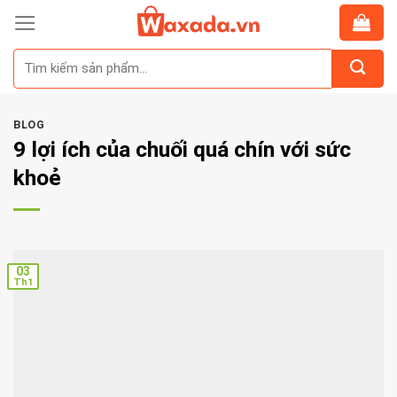
Skip
to
Tìm
content
kiếm:
BLOG
9 lợi ích của chuối quá chín với sức
khoẻ
03
Th1