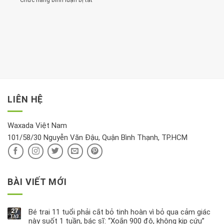
Chức năng bình luận bị tắt
ở
đặt
Bạn
cho
Chất
trong
nên
tim:
Propylparaben
phòng
dành
Sáng
có
khách:
thời
hay
trong
Ảnh
gian
chiều
kem
hưởng
để
mới
dưỡng
tới
xem
là
da
tài
xét
“giờ
Nivea
lộc,
kỹ
vàng”?
bị
vận
thông
thu
LIÊN HỆ
khí
tin
hồi
này
độc
hại
Waxada Việt Nam
ra
101/58/30 Nguyễn Văn Đậu, Quận Bình Thạnh, TP.HCM
sao?
BÀI VIẾT MỚI
27
Bé trai 11 tuổi phải cắt bỏ tinh hoàn vì bỏ qua cảm giác
Th3
này suốt 1 tuần, bác sĩ: “Xoắn 900 độ, không kịp cứu”