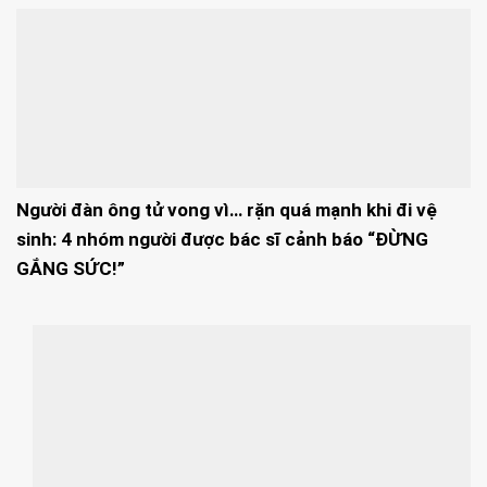
Người đàn ông tử vong vì… rặn quá mạnh khi đi vệ
sinh: 4 nhóm người được bác sĩ cảnh báo “ĐỪNG
GẮNG SỨC!”