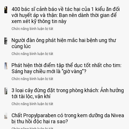
uống
sĩ:
sĩ
5
nhóm
cà
“Xoắn
Bệnh
400 bác sĩ cảnh báo về tác hại của 1 kiểu ăn đối
loại
người
phê
900
viện
cá
với huyết áp và thận: Bạn nên dành thời gian để
được
theo
độ,
Nhi
tưởng
xem xét kỹ thông tin này
bác
3
không
đồng
rẻ
sĩ
kiểu
kịp
Chức năng bình luận bị tắt
ở
1
mà
cảnh
“hại
cứu”
400
ra
tiềm
báo
thân”
Người đàn ông phát hiện mắc hai bệnh ung thư
bác
cảnh
ẩn
“ĐỪNG
mà
sĩ
cùng lúc
báo
formaldehyde
GẮNG
không
cảnh
và
Chức năng bình luận bị tắt
SỨC!”
ở
biết
báo
kim
Người
về
loại
Phát hiện thời điểm tập thể dục tốt nhất cho tim:
đàn
tác
nặng,
ông
Sáng hay chiều mới là “giờ vàng”?
hại
ăn
phát
của
Chức năng bình luận bị tắt
ở
nhiều
hiện
1
Phát
có
mắc
kiểu
3 loại cây đừng đặt trong phòng khách: Ảnh hưởng
hiện
thể
hai
ăn
thời
tới tài lộc, vận khí
hại
bệnh
đối
điểm
gan
ung
Chức năng bình luận bị tắt
ở
với
tập
thận
thư
3
huyết
thể
cùng
Chất Propylparaben có trong kem dưỡng da Nivea
loại
áp
dục
lúc
cây
bị thu hồi độc hại ra sao?
và
tốt
đừng
thận:
nhất