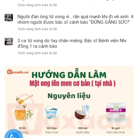
Chức năng bình luận bị tắt
ở
Bé
trai
27
Người đàn ông tử vong vì… rặn quá mạnh khi đi vệ sinh: 4
Th3
11
nhóm người được bác sĩ cảnh báo “ĐỪNG GẮNG SỨC!”
tuổi
Chức năng bình luận bị tắt
ở
phải
Người
cắt
đàn
bỏ
26
3 ca tử vong do tay chân miệng: Bác sĩ Bệnh viện Nhi
Th3
ông
tinh
đồng 1 ra cảnh báo
tử
hoàn
Chức năng bình luận bị tắt
ở
vong
vì
3
vì…
bỏ
ca
rặn
qua
tử
quá
cảm
vong
mạnh
giác
do
khi
này
tay
đi
suốt
chân
vệ
1
miệng:
sinh:
tuần,
Bác
4
bác
sĩ
nhóm
sĩ:
Bệnh
người
“Xoắn
viện
được
900
Nhi
bác
độ,
đồng
sĩ
không
1
cảnh
kịp
ra
báo
cứu”
cảnh
“ĐỪNG