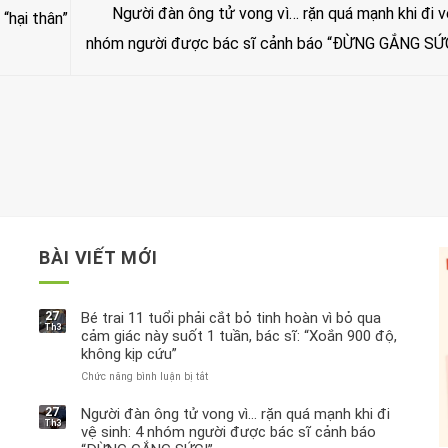
Người đàn ông tử vong vì… rặn quá mạnh khi đi vệ
“hại thân”
nhóm người được bác sĩ cảnh báo “ĐỪNG GẮNG SỨ
BÀI VIẾT MỚI
27
Bé trai 11 tuổi phải cắt bỏ tinh hoàn vì bỏ qua
Th3
cảm giác này suốt 1 tuần, bác sĩ: “Xoắn 900 độ,
không kịp cứu”
Chức năng bình luận bị tắt
ở
Bé
trai
27
Người đàn ông tử vong vì… rặn quá mạnh khi đi
Th3
11
vệ sinh: 4 nhóm người được bác sĩ cảnh báo
tuổi