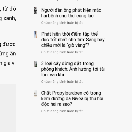
ẩn
400
không
, từ đó
formaldehyde
bác
Người đàn ông phát hiện mắc
biết
và
sĩ
hai bệnh ung thư cùng lúc
g xanh,
kim
cảnh
Chức năng bình luận bị tắt
ở
loại
báo
Người
nặng,
về
đàn
Phát hiện thời điểm tập thể
ăn
tác
ông
dục tốt nhất cho tim: Sáng hay
nhiều
hại
phát
ng được
có
của
chiều mới là “giờ vàng”?
hiện
thể
1
Chức năng bình luận bị tắt
ở
gừng ăn
mắc
hại
kiểu
Phát
hai
gan
ăn
m gia vị
hiện
3 loại cây đừng đặt trong
bệnh
thận
đối
thời
ung
phòng khách: Ảnh hưởng tới tài
với
điểm
thư
lộc, vận khí
huyết
tập
cùng
áp
Chức năng bình luận bị tắt
ở
thể
lúc
và
3
dục
thận:
loại
Chất Propylparaben có trong
tốt
Bạn
cây
nhất
kem dưỡng da Nivea bị thu hồi
nên
đừng
cho
độc hại ra sao?
dành
đặt
tim:
thời
Chức năng bình luận bị tắt
ở
trong
Sáng
gian
Chất
phòng
hay
để
Propylparaben
khách:
chiều
xem
có
Ảnh
mới
xét
trong
hưởng