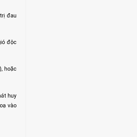
trị đau
gió độc
), hoặc
hát huy
hoạ vào