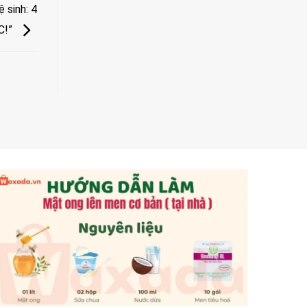
 sinh: 4
C!”