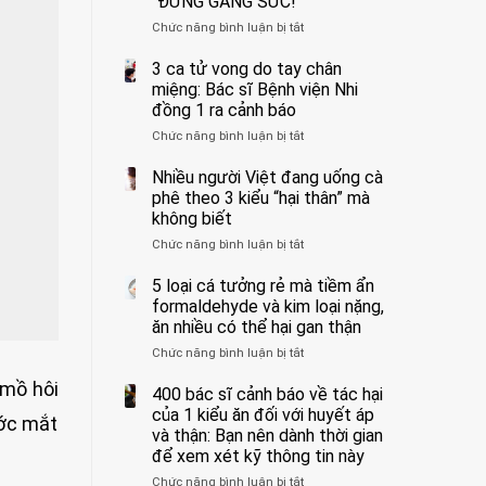
“ĐỪNG GẮNG SỨC!”
cắt
Chức năng bình luận bị tắt
bỏ
ở
tinh
Người
hoàn
đàn
3 ca tử vong do tay chân
vì
ông
miệng: Bác sĩ Bệnh viện Nhi
bỏ
tử
đồng 1 ra cảnh báo
qua
vong
Chức năng bình luận bị tắt
ở
cảm
vì…
3
giác
rặn
ca
Nhiều người Việt đang uống cà
này
quá
tử
suốt
mạnh
phê theo 3 kiểu “hại thân” mà
vong
1
khi
không biết
do
tuần,
đi
Chức năng bình luận bị tắt
ở
tay
bác
vệ
Nhiều
chân
sĩ:
sinh:
người
5 loại cá tưởng rẻ mà tiềm ẩn
miệng:
“Xoắn
4
Việt
Bác
formaldehyde và kim loại nặng,
900
nhóm
đang
sĩ
độ,
người
ăn nhiều có thể hại gan thận
uống
Bệnh
không
được
Chức năng bình luận bị tắt
ở
cà
viện
kịp
bác
5
phê
Nhi
cứu”
sĩ
 mồ hôi
loại
400 bác sĩ cảnh báo về tác hại
theo
đồng
cảnh
cá
3
của 1 kiểu ăn đối với huyết áp
1
báo
ước mắt
tưởng
kiểu
ra
và thận: Bạn nên dành thời gian
“ĐỪNG
rẻ
“hại
cảnh
GẮNG
để xem xét kỹ thông tin này
mà
thân”
báo
SỨC!”
Chức năng bình luận bị tắt
tiềm
ở
mà