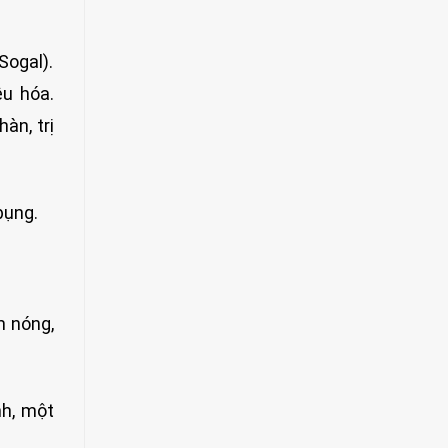
Sogal).
êu hóa.
àn, trị
bụng.
m nóng,
nh, một