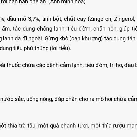
ời cần hạn chế ăn. (Ảnh minh hoạ)
 dầu mỡ 3,7%, tinh bột, chất cay (Zingeron, Zingerol, 
 ấm, tác dụng chống lạnh, tiêu đờm, chặn nôn, giúp ti
lạnh dạ đi ngoài. Gừng khô (can khương) tác dụng tán h
ụng tiêu phù thũng (lợi tiểu).
ài thuốc chữa các bệnh cảm lạnh, tiêu đờm, trị ho, đau 
t nước sắc, uống nóng, đắp chăn cho ra mồ hôi chữa cả
ột thìa trà tầu, một quả chanh tươi, một thìa rượu mạ