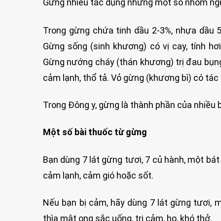
Gừng nhiều tác dụng nhưng một số nhóm ngư
Trong gừng chứa tinh dầu 2-3%, nhựa dầu 5%,
Gừng sống (sinh khương) có vị cay, tính hơi
Gừng nướng cháy (thán khương) trị đau bụng 
cảm lạnh, thổ tả. Vỏ gừng (khương bì) có tác d
Trong Đông y, gừng là thành phần của nhiều b
Một số bài thuốc từ gừng
Bạn dùng 7 lát gừng tươi, 7 củ hành, một bá
cảm lạnh, cảm gió hoặc sốt.
Nếu bạn bị cảm, hãy dùng 7 lát gừng tươi, m
thìa mật ong sắc uống, trị cảm, ho, khó thở.