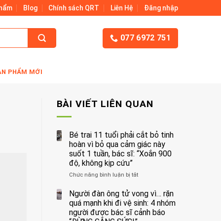
Phẩm
Blog
Chính sách QRT
Liên Hệ
Đăng nhập
077 6972 751
ẢN PHẨM MỚI
BÀI VIẾT LIÊN QUAN
Bé trai 11 tuổi phải cắt bỏ tinh
hoàn vì bỏ qua cảm giác này
suốt 1 tuần, bác sĩ: “Xoắn 900
độ, không kịp cứu”
Chức năng bình luận bị tắt
ở
Bé
trai
Người đàn ông tử vong vì… rặn
11
quá mạnh khi đi vệ sinh: 4 nhóm
tuổi
người được bác sĩ cảnh báo
phải