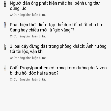
báo
thân”
Người đàn ông phát hiện mắc hai bệnh ung thư
bác
cảnh
ẩn
“ĐỪNG
mà
sĩ
cùng lúc
báo
formaldehyde
GẮNG
không
cảnh
và
Chức năng bình luận bị tắt
SỨC!”
ở
biết
báo
kim
Người
về
loại
Phát hiện thời điểm tập thể dục tốt nhất cho tim:
đàn
tác
nặng,
ông
Sáng hay chiều mới là “giờ vàng”?
hại
ăn
phát
của
Chức năng bình luận bị tắt
ở
nhiều
hiện
1
Phát
có
mắc
kiểu
3 loại cây đừng đặt trong phòng khách: Ảnh hưởng
hiện
thể
hai
ăn
thời
tới tài lộc, vận khí
hại
bệnh
đối
điểm
gan
ung
Chức năng bình luận bị tắt
ở
với
tập
thận
thư
3
huyết
thể
cùng
Chất Propylparaben có trong kem dưỡng da Nivea
loại
áp
dục
lúc
cây
bị thu hồi độc hại ra sao?
và
tốt
đừng
thận:
nhất
Chức năng bình luận bị tắt
ở
đặt
Bạn
cho
Chất
trong
nên
tim:
Propylparaben
phòng
dành
Sáng
có
khách:
thời
hay
trong
Ảnh
gian
chiều
kem
hưởng
để
mới
dưỡng
tới