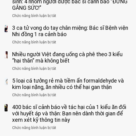
11
sinh: 4 nhóm người được bác sĩ cảnh báo “ĐỪNG
tuổi
GẮNG SỨC!”
phải
Chức năng bình luận bị tắt
ở
cắt
Người
bỏ
3 ca tử vong do tay chân miệng: Bác sĩ Bệnh viện
đàn
tinh
ông
Nhi đồng 1 ra cảnh báo
hoàn
tử
vì
Chức năng bình luận bị tắt
ở
vong
bỏ
3
vì…
qua
Nhiều người Việt đang uống cà phê theo 3 kiểu
ca
rặn
cảm
tử
“hại thân” mà không biết
quá
giác
vong
mạnh
Chức năng bình luận bị tắt
ở
này
do
khi
Nhiều
suốt
tay
đi
5 loại cá tưởng rẻ mà tiềm ẩn formaldehyde và
người
1
chân
vệ
Việt
kim loại nặng, ăn nhiều có thể hại gan thận
tuần,
miệng:
sinh:
đang
bác
Bác
Chức năng bình luận bị tắt
ở
4
uống
sĩ:
sĩ
5
nhóm
cà
“Xoắn
Bệnh
400 bác sĩ cảnh báo về tác hại của 1 kiểu ăn đối
loại
người
phê
900
viện
cá
với huyết áp và thận: Bạn nên dành thời gian để
được
theo
độ,
Nhi
tưởng
xem xét kỹ thông tin này
bác
3
không
đồng
rẻ
sĩ
kiểu
kịp
Chức năng bình luận bị tắt
ở
1
mà
cảnh
“hại
cứu”
400
ra
tiềm