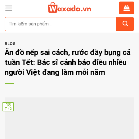
Skip
to
Tìm
content
kiếm:
BLOG
Ăn đồ nếp sai cách, rước đầy bụng cả
tuần Tết: Bác sĩ cảnh báo điều nhiều
người Việt đang làm mỗi năm
18
Th2