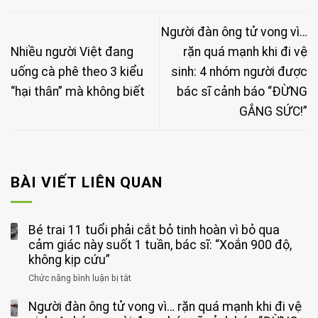
Người đàn ông tử vong vì…
Nhiều người Việt đang
rặn quá mạnh khi đi vệ
uống cà phê theo 3 kiểu
sinh: 4 nhóm người được
“hại thân” mà không biết
bác sĩ cảnh báo “ĐỪNG
GẮNG SỨC!”
BÀI VIẾT LIÊN QUAN
Bé trai 11 tuổi phải cắt bỏ tinh hoàn vì bỏ qua
cảm giác này suốt 1 tuần, bác sĩ: “Xoắn 900 độ,
không kịp cứu”
Chức năng bình luận bị tắt
ở
Bé
Người đàn ông tử vong vì… rặn quá mạnh khi đi vệ
trai