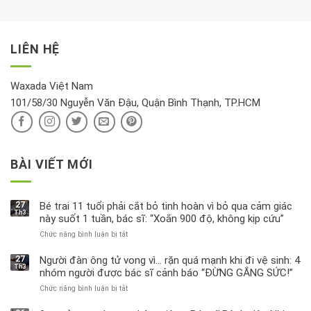
xem
là
da
tài
xét
“giờ
Nivea
lộc,
kỹ
vàng”?
bị
vận
thông
thu
LIÊN HỆ
khí
tin
hồi
này
độc
hại
Waxada Việt Nam
ra
101/58/30 Nguyễn Văn Đậu, Quận Bình Thạnh, TP.HCM
sao?
BÀI VIẾT MỚI
27
Bé trai 11 tuổi phải cắt bỏ tinh hoàn vì bỏ qua cảm giác
Th3
này suốt 1 tuần, bác sĩ: “Xoắn 900 độ, không kịp cứu”
Chức năng bình luận bị tắt
ở
Bé
trai
27
Người đàn ông tử vong vì… rặn quá mạnh khi đi vệ sinh: 4
Th3
11
nhóm người được bác sĩ cảnh báo “ĐỪNG GẮNG SỨC!”
tuổi
Chức năng bình luận bị tắt
ở
phải
Người
cắt
đàn