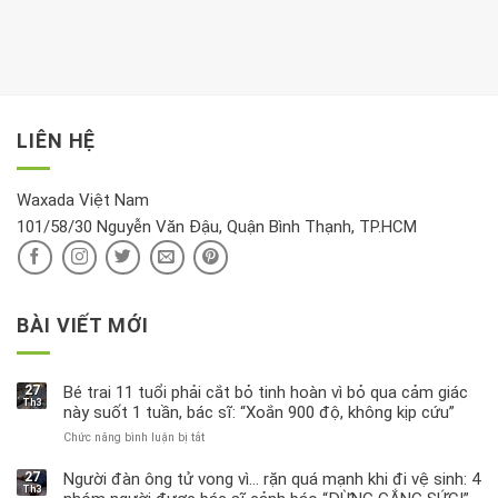
hay
trong
Ảnh
gian
chiều
kem
hưởng
để
mới
dưỡng
tới
xem
là
da
tài
xét
“giờ
Nivea
lộc,
kỹ
vàng”?
bị
vận
thông
thu
LIÊN HỆ
khí
tin
hồi
này
độc
hại
Waxada Việt Nam
ra
101/58/30 Nguyễn Văn Đậu, Quận Bình Thạnh, TP.HCM
sao?
BÀI VIẾT MỚI
27
Bé trai 11 tuổi phải cắt bỏ tinh hoàn vì bỏ qua cảm giác
Th3
này suốt 1 tuần, bác sĩ: “Xoắn 900 độ, không kịp cứu”
Chức năng bình luận bị tắt
ở
Bé
trai
27
Người đàn ông tử vong vì… rặn quá mạnh khi đi vệ sinh: 4
Th3
11