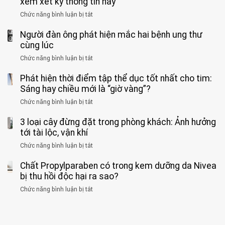
xem xét kỹ thông tin này
bác
3
không
đồng
rẻ
sĩ
kiểu
kịp
Chức năng bình luận bị tắt
ở
1
mà
cảnh
“hại
cứu”
400
ra
tiềm
báo
thân”
Người đàn ông phát hiện mắc hai bệnh ung thư
bác
cảnh
ẩn
“ĐỪNG
mà
sĩ
cùng lúc
báo
formaldehyde
GẮNG
không
cảnh
và
Chức năng bình luận bị tắt
SỨC!”
ở
biết
báo
kim
Người
về
loại
Phát hiện thời điểm tập thể dục tốt nhất cho tim:
đàn
tác
nặng,
ông
Sáng hay chiều mới là “giờ vàng”?
hại
ăn
phát
của
Chức năng bình luận bị tắt
ở
nhiều
hiện
1
Phát
có
mắc
kiểu
3 loại cây đừng đặt trong phòng khách: Ảnh hưởng
hiện
thể
hai
ăn
thời
tới tài lộc, vận khí
hại
bệnh
đối
điểm
gan
ung
Chức năng bình luận bị tắt
ở
với
tập
thận
thư
3
huyết
thể
cùng
Chất Propylparaben có trong kem dưỡng da Nivea
loại
áp
dục
lúc
cây
bị thu hồi độc hại ra sao?
và
tốt
đừng
thận:
nhất
Chức năng bình luận bị tắt
ở
đặt
Bạn
cho
Chất
trong
nên
tim:
Propylparaben
phòng
dành
Sáng
có
khách:
thời