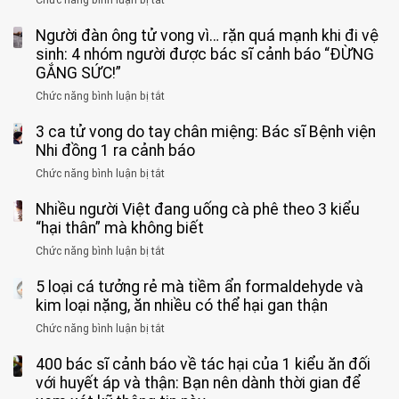
Bé
Người đàn ông tử vong vì… rặn quá mạnh khi đi vệ
trai
11
sinh: 4 nhóm người được bác sĩ cảnh báo “ĐỪNG
tuổi
GẮNG SỨC!”
phải
Chức năng bình luận bị tắt
ở
cắt
Người
bỏ
3 ca tử vong do tay chân miệng: Bác sĩ Bệnh viện
đàn
tinh
ông
Nhi đồng 1 ra cảnh báo
hoàn
tử
vì
Chức năng bình luận bị tắt
ở
vong
bỏ
3
vì…
qua
Nhiều người Việt đang uống cà phê theo 3 kiểu
ca
rặn
cảm
tử
“hại thân” mà không biết
quá
giác
vong
mạnh
Chức năng bình luận bị tắt
ở
này
do
khi
Nhiều
suốt
tay
đi
5 loại cá tưởng rẻ mà tiềm ẩn formaldehyde và
người
1
chân
vệ
Việt
kim loại nặng, ăn nhiều có thể hại gan thận
tuần,
miệng:
sinh:
đang
bác
Bác
Chức năng bình luận bị tắt
ở
4
uống
sĩ:
sĩ
5
nhóm
cà
“Xoắn
Bệnh
400 bác sĩ cảnh báo về tác hại của 1 kiểu ăn đối
loại
người
phê
900
viện
cá
với huyết áp và thận: Bạn nên dành thời gian để
được
theo
độ,
Nhi
tưởng