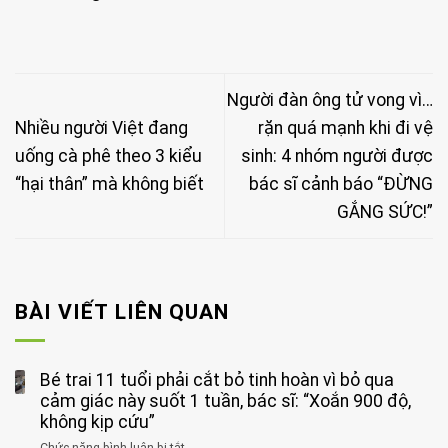
Người đàn ông tử vong vì…
Nhiều người Việt đang
rặn quá mạnh khi đi vệ
uống cà phê theo 3 kiểu
sinh: 4 nhóm người được
“hại thân” mà không biết
bác sĩ cảnh báo “ĐỪNG
GẮNG SỨC!”
BÀI VIẾT LIÊN QUAN
Bé trai 11 tuổi phải cắt bỏ tinh hoàn vì bỏ qua
cảm giác này suốt 1 tuần, bác sĩ: “Xoắn 900 độ,
không kịp cứu”
Chức năng bình luận bị tắt
ở