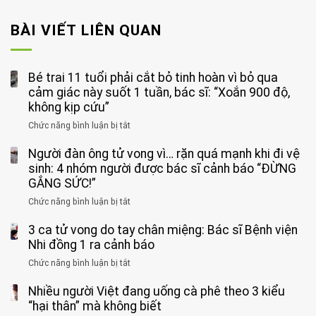
BÀI VIẾT LIÊN QUAN
Bé trai 11 tuổi phải cắt bỏ tinh hoàn vì bỏ qua
cảm giác này suốt 1 tuần, bác sĩ: “Xoắn 900 độ,
không kịp cứu”
Chức năng bình luận bị tắt
ở
Bé
Người đàn ông tử vong vì… rặn quá mạnh khi đi vệ
trai
11
sinh: 4 nhóm người được bác sĩ cảnh báo “ĐỪNG
tuổi
GẮNG SỨC!”
phải
Chức năng bình luận bị tắt
ở
cắt
Người
bỏ
3 ca tử vong do tay chân miệng: Bác sĩ Bệnh viện
đàn
tinh
ông
Nhi đồng 1 ra cảnh báo
hoàn
tử
vì
Chức năng bình luận bị tắt
ở
vong
bỏ
3
vì…
qua
Nhiều người Việt đang uống cà phê theo 3 kiểu
ca
rặn
cảm
tử
“hại thân” mà không biết
quá
giác