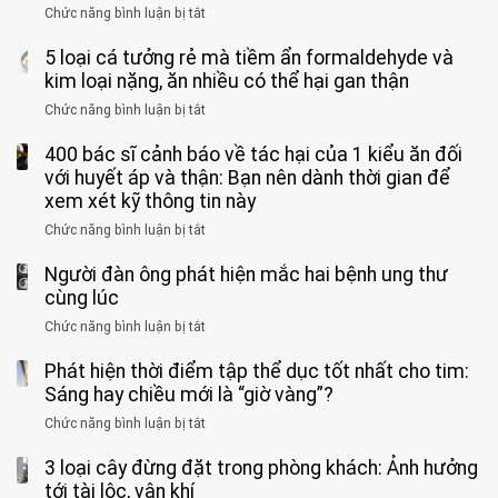
vong
mạnh
Chức năng bình luận bị tắt
ở
này
do
khi
Nhiều
suốt
tay
đi
5 loại cá tưởng rẻ mà tiềm ẩn formaldehyde và
người
1
chân
vệ
Việt
kim loại nặng, ăn nhiều có thể hại gan thận
tuần,
miệng:
sinh:
đang
bác
Bác
Chức năng bình luận bị tắt
ở
4
uống
sĩ:
sĩ
5
nhóm
cà
“Xoắn
Bệnh
400 bác sĩ cảnh báo về tác hại của 1 kiểu ăn đối
loại
người
phê
900
viện
cá
với huyết áp và thận: Bạn nên dành thời gian để
được
theo
độ,
Nhi
tưởng
xem xét kỹ thông tin này
bác
3
không
đồng
rẻ
sĩ
kiểu
kịp
Chức năng bình luận bị tắt
ở
1
mà
cảnh
“hại
cứu”
400
ra
tiềm
báo
thân”
Người đàn ông phát hiện mắc hai bệnh ung thư
bác
cảnh
ẩn
“ĐỪNG
mà
sĩ
cùng lúc
báo
formaldehyde
GẮNG
không
cảnh
và
Chức năng bình luận bị tắt
SỨC!”
ở
biết
báo
kim
Người
về
loại
Phát hiện thời điểm tập thể dục tốt nhất cho tim:
đàn
tác
nặng,
ông
Sáng hay chiều mới là “giờ vàng”?
hại
ăn
phát
của
Chức năng bình luận bị tắt
ở
nhiều
hiện
1
Phát
có
mắc
kiểu
3 loại cây đừng đặt trong phòng khách: Ảnh hưởng
hiện
thể
hai
ăn
thời
tới tài lộc, vận khí
hại
bệnh