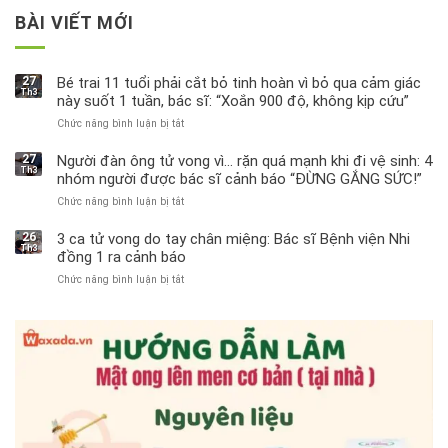
BÀI VIẾT MỚI
27
Bé trai 11 tuổi phải cắt bỏ tinh hoàn vì bỏ qua cảm giác
Th3
này suốt 1 tuần, bác sĩ: “Xoắn 900 độ, không kịp cứu”
Chức năng bình luận bị tắt
ở
Bé
trai
27
Người đàn ông tử vong vì… rặn quá mạnh khi đi vệ sinh: 4
Th3
11
nhóm người được bác sĩ cảnh báo “ĐỪNG GẮNG SỨC!”
tuổi
Chức năng bình luận bị tắt
ở
phải
Người
cắt
đàn
bỏ
26
3 ca tử vong do tay chân miệng: Bác sĩ Bệnh viện Nhi
Th3
ông
tinh
đồng 1 ra cảnh báo
tử
hoàn
Chức năng bình luận bị tắt
ở
vong
vì
3
vì…
bỏ
ca
rặn
qua
tử
quá
cảm
vong
mạnh
giác
do
khi
này
tay
đi
suốt
chân
vệ
1
miệng:
sinh:
tuần,
Bác
4
bác
sĩ
nhóm
sĩ: