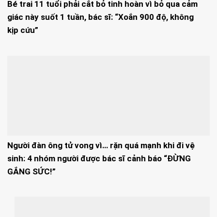
Bé trai 11 tuổi phải cắt bỏ tinh hoàn vì bỏ qua cảm
giác này suốt 1 tuần, bác sĩ: “Xoắn 900 độ, không
kịp cứu”
Người đàn ông tử vong vì… rặn quá mạnh khi đi vệ
sinh: 4 nhóm người được bác sĩ cảnh báo “ĐỪNG
GẮNG SỨC!”