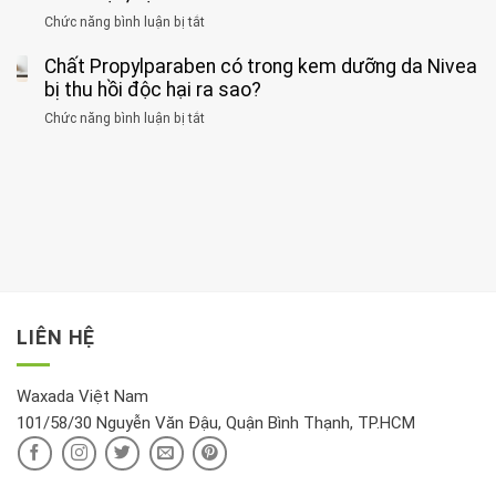
đối
điểm
gan
ung
Chức năng bình luận bị tắt
ở
với
tập
thận
thư
3
huyết
thể
cùng
Chất Propylparaben có trong kem dưỡng da Nivea
loại
áp
dục
lúc
cây
bị thu hồi độc hại ra sao?
và
tốt
đừng
thận:
nhất
Chức năng bình luận bị tắt
ở
đặt
Bạn
cho
Chất
trong
nên
tim:
Propylparaben
phòng
dành
Sáng
có
khách:
thời
hay
trong
Ảnh
gian
chiều
kem
hưởng
để
mới
dưỡng
tới
xem
là
da
tài
xét
“giờ
Nivea
lộc,
kỹ
vàng”?
bị
vận
thông
thu
LIÊN HỆ
khí
tin
hồi
này
độc
hại
Waxada Việt Nam
ra
101/58/30 Nguyễn Văn Đậu, Quận Bình Thạnh, TP.HCM
sao?