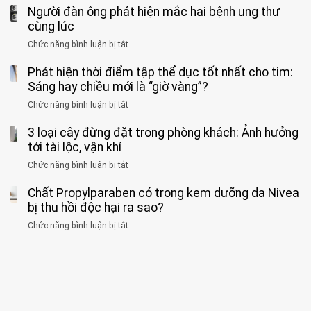
tiềm
báo
thân”
Người đàn ông phát hiện mắc hai bệnh ung thư
bác
cảnh
ẩn
“ĐỪNG
mà
sĩ
cùng lúc
báo
formaldehyde
GẮNG
không
cảnh
và
Chức năng bình luận bị tắt
SỨC!”
ở
biết
báo
kim
Người
về
loại
Phát hiện thời điểm tập thể dục tốt nhất cho tim:
đàn
tác
nặng,
ông
Sáng hay chiều mới là “giờ vàng”?
hại
ăn
phát
của
Chức năng bình luận bị tắt
ở
nhiều
hiện
1
Phát
có
mắc
kiểu
3 loại cây đừng đặt trong phòng khách: Ảnh hưởng
hiện
thể
hai
ăn
thời
tới tài lộc, vận khí
hại
bệnh
đối
điểm
gan
ung
Chức năng bình luận bị tắt
ở
với
tập
thận
thư
3
huyết
thể
cùng
Chất Propylparaben có trong kem dưỡng da Nivea
loại
áp
dục
lúc
cây
bị thu hồi độc hại ra sao?
và
tốt
đừng
thận:
nhất
Chức năng bình luận bị tắt
ở
đặt
Bạn
cho
Chất
trong
nên
tim:
Propylparaben
phòng
dành
Sáng
có
khách:
thời
hay
trong
Ảnh
gian
chiều
kem
hưởng
để
mới
dưỡng
tới