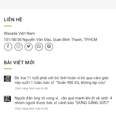
xem
là
da
tài
xét
“giờ
Nivea
lộc,
kỹ
vàng”?
bị
vận
thông
thu
LIÊN HỆ
khí
tin
hồi
này
độc
hại
Waxada Việt Nam
ra
101/58/30 Nguyễn Văn Đậu, Quận Bình Thạnh, TP.HCM
sao?
BÀI VIẾT MỚI
27
Bé trai 11 tuổi phải cắt bỏ tinh hoàn vì bỏ qua cảm giác
Th3
này suốt 1 tuần, bác sĩ: “Xoắn 900 độ, không kịp cứu”
Chức năng bình luận bị tắt
ở
Bé
trai
27
Người đàn ông tử vong vì… rặn quá mạnh khi đi vệ sinh: 4
Th3
11
nhóm người được bác sĩ cảnh báo “ĐỪNG GẮNG SỨC!”
tuổi
Chức năng bình luận bị tắt
ở
phải
Người
cắt