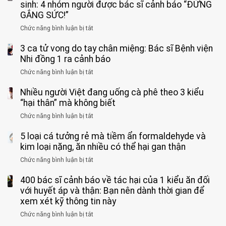
11
sinh: 4 nhóm người được bác sĩ cảnh báo “ĐỪNG
tuổi
GẮNG SỨC!”
phải
Chức năng bình luận bị tắt
ở
cắt
Người
bỏ
3 ca tử vong do tay chân miệng: Bác sĩ Bệnh viện
đàn
tinh
ông
Nhi đồng 1 ra cảnh báo
hoàn
tử
vì
Chức năng bình luận bị tắt
ở
vong
bỏ
3
vì…
qua
Nhiều người Việt đang uống cà phê theo 3 kiểu
ca
rặn
cảm
tử
“hại thân” mà không biết
quá
giác
vong
mạnh
Chức năng bình luận bị tắt
ở
này
do
khi
Nhiều
suốt
tay
đi
5 loại cá tưởng rẻ mà tiềm ẩn formaldehyde và
người
1
chân
vệ
Việt
kim loại nặng, ăn nhiều có thể hại gan thận
tuần,
miệng:
sinh:
đang
bác
Bác
Chức năng bình luận bị tắt
ở
4
uống
sĩ:
sĩ
5
nhóm
cà
“Xoắn
Bệnh
400 bác sĩ cảnh báo về tác hại của 1 kiểu ăn đối
loại
người
phê
900
viện
cá
với huyết áp và thận: Bạn nên dành thời gian để
được
theo
độ,
Nhi
tưởng
xem xét kỹ thông tin này
bác
3
không
đồng
rẻ
sĩ
kiểu
kịp
Chức năng bình luận bị tắt
ở
1
mà
cảnh
“hại
cứu”
400
ra