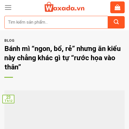
Skip
to
Tìm
content
kiếm:
BLOG
Bánh mì “ngon, bổ, rẻ” nhưng ăn kiểu
này chẳng khác gì tự “rước họa vào
thân”
23
Th12