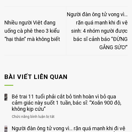
Người đàn ông tử vong vì…
Nhiều người Việt đang
rặn quá mạnh khi đi vệ
uống cà phê theo 3 kiểu
sinh: 4 nhóm người được
“hại thân” mà không biết
bác sĩ cảnh báo “ĐỪNG
GẮNG SỨC!”
BÀI VIẾT LIÊN QUAN
Bé trai 11 tuổi phải cắt bỏ tinh hoàn vì bỏ qua
cảm giác này suốt 1 tuần, bác sĩ: “Xoắn 900 độ,
không kịp cứu”
Chức năng bình luận bị tắt
ở
Bé
Người đàn ông tử vong vì… rặn quá mạnh khi đi vệ
trai