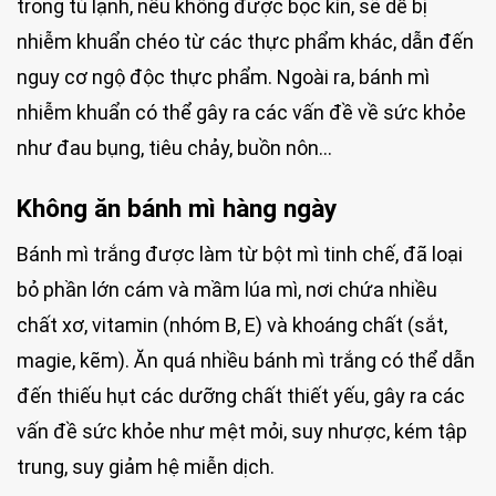
trong tủ lạnh, nếu không được bọc kín, sẽ dễ bị
nhiễm khuẩn chéo từ các thực phẩm khác, dẫn đến
nguy cơ ngộ độc thực phẩm. Ngoài ra, bánh mì
nhiễm khuẩn có thể gây ra các vấn đề về sức khỏe
như đau bụng, tiêu chảy, buồn nôn…
Không ăn bánh mì hàng ngày
Bánh mì trắng được làm từ bột mì tinh chế, đã loại
bỏ phần lớn cám và mầm lúa mì, nơi chứa nhiều
chất xơ, vitamin (nhóm B, E) và khoáng chất (sắt,
magie, kẽm). Ăn quá nhiều bánh mì trắng có thể dẫn
đến thiếu hụt các dưỡng chất thiết yếu, gây ra các
vấn đề sức khỏe như mệt mỏi, suy nhược, kém tập
trung, suy giảm hệ miễn dịch.