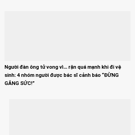
Người đàn ông tử vong vì… rặn quá mạnh khi đi vệ
sinh: 4 nhóm người được bác sĩ cảnh báo “ĐỪNG
GẮNG SỨC!”