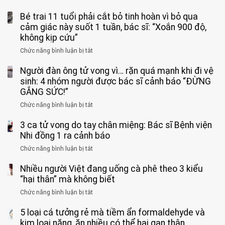
Bé trai 11 tuổi phải cắt bỏ tinh hoàn vì bỏ qua
cảm giác này suốt 1 tuần, bác sĩ: “Xoắn 900 độ,
không kịp cứu”
Chức năng bình luận bị tắt
ở
Bé
Người đàn ông tử vong vì… rặn quá mạnh khi đi vệ
trai
11
sinh: 4 nhóm người được bác sĩ cảnh báo “ĐỪNG
tuổi
GẮNG SỨC!”
phải
Chức năng bình luận bị tắt
ở
cắt
Người
bỏ
3 ca tử vong do tay chân miệng: Bác sĩ Bệnh viện
đàn
tinh
ông
Nhi đồng 1 ra cảnh báo
hoàn
tử
vì
Chức năng bình luận bị tắt
ở
vong
bỏ
3
vì…
qua
Nhiều người Việt đang uống cà phê theo 3 kiểu
ca
rặn
cảm
tử
“hại thân” mà không biết
quá
giác
vong
mạnh
Chức năng bình luận bị tắt
ở
này
do
khi
Nhiều
suốt
tay
đi
5 loại cá tưởng rẻ mà tiềm ẩn formaldehyde và
người
1
chân
vệ
Việt
kim loại nặng, ăn nhiều có thể hại gan thận
tuần,
miệng: