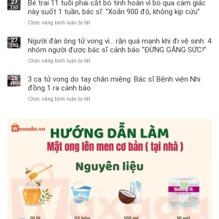
27
Bé trai 11 tuổi phải cắt bỏ tinh hoàn vì bỏ qua cảm giác
Th3
này suốt 1 tuần, bác sĩ: “Xoắn 900 độ, không kịp cứu”
Chức năng bình luận bị tắt
ở
Bé
trai
27
Người đàn ông tử vong vì… rặn quá mạnh khi đi vệ sinh: 4
Th3
11
nhóm người được bác sĩ cảnh báo “ĐỪNG GẮNG SỨC!”
tuổi
Chức năng bình luận bị tắt
ở
phải
Người
cắt
đàn
bỏ
26
3 ca tử vong do tay chân miệng: Bác sĩ Bệnh viện Nhi
Th3
ông
tinh
đồng 1 ra cảnh báo
tử
hoàn
Chức năng bình luận bị tắt
ở
vong
vì
3
vì…
bỏ
ca
rặn
qua
tử
quá
cảm
vong
mạnh
giác
do
khi
này
tay
đi
suốt
chân
vệ
1
miệng:
sinh:
tuần,
Bác
4
bác
sĩ
nhóm
sĩ:
Bệnh
người
“Xoắn
viện
được
900
Nhi
bác
độ,
đồng
sĩ
không
1
cảnh
kịp