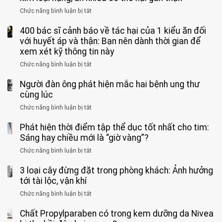
sinh:
đang
bác
Bác
Chức năng bình luận bị tắt
ở
4
uống
sĩ:
sĩ
5
nhóm
cà
“Xoắn
Bệnh
400 bác sĩ cảnh báo về tác hại của 1 kiểu ăn đối
loại
người
phê
900
viện
cá
với huyết áp và thận: Bạn nên dành thời gian để
được
theo
độ,
Nhi
tưởng
xem xét kỹ thông tin này
bác
3
không
đồng
rẻ
sĩ
kiểu
kịp
Chức năng bình luận bị tắt
ở
1
mà
cảnh
“hại
cứu”
400
ra
tiềm
báo
thân”
Người đàn ông phát hiện mắc hai bệnh ung thư
bác
cảnh
ẩn
“ĐỪNG
mà
sĩ
cùng lúc
báo
formaldehyde
GẮNG
không
cảnh
và
Chức năng bình luận bị tắt
SỨC!”
ở
biết
báo
kim
Người
về
loại
Phát hiện thời điểm tập thể dục tốt nhất cho tim:
đàn
tác
nặng,
ông
Sáng hay chiều mới là “giờ vàng”?
hại
ăn
phát
của
Chức năng bình luận bị tắt
ở
nhiều
hiện
1
Phát
có
mắc
kiểu
3 loại cây đừng đặt trong phòng khách: Ảnh hưởng
hiện
thể
hai
ăn
thời
tới tài lộc, vận khí
hại
bệnh
đối
điểm
gan
ung
Chức năng bình luận bị tắt
ở
với
tập
thận
thư
3
huyết
thể
cùng
Chất Propylparaben có trong kem dưỡng da Nivea
loại
áp
dục
lúc
cây