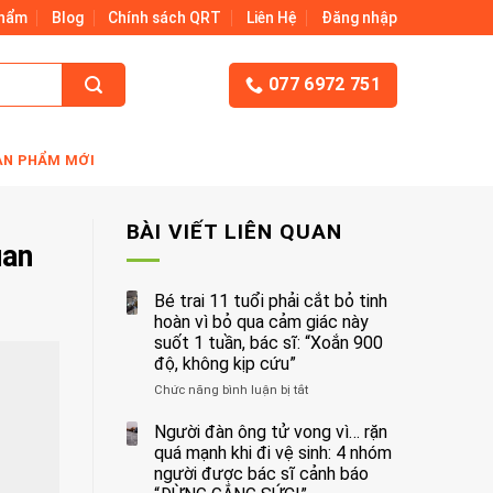
Phẩm
Blog
Chính sách QRT
Liên Hệ
Đăng nhập
077 6972 751
ẢN PHẨM MỚI
BÀI VIẾT LIÊN QUAN
uan
Bé trai 11 tuổi phải cắt bỏ tinh
hoàn vì bỏ qua cảm giác này
suốt 1 tuần, bác sĩ: “Xoắn 900
độ, không kịp cứu”
Chức năng bình luận bị tắt
ở
Bé
trai
Người đàn ông tử vong vì… rặn
11
quá mạnh khi đi vệ sinh: 4 nhóm
tuổi
người được bác sĩ cảnh báo
phải