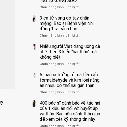
“ĐỪNG GẮNG SỨC!”
cắt
Chức năng bình luận bị tắt
bỏ
ở
tinh
Người
hoàn
đàn
3 ca tử vong do tay chân
vì
ông
miệng: Bác sĩ Bệnh viện Nhi
bỏ
tử
đồng 1 ra cảnh báo
qua
vong
Chức năng bình luận bị tắt
ở
cảm
vì…
3
giác
rặn
ca
Nhiều người Việt đang uống cà
này
quá
tử
suốt
mạnh
phê theo 3 kiểu “hại thân” mà
vong
1
khi
không biết
do
tuần,
đi
Chức năng bình luận bị tắt
ở
tay
bác
vệ
Nhiều
chân
sĩ:
sinh:
người
5 loại cá tưởng rẻ mà tiềm ẩn
miệng:
“Xoắn
4
Việt
Bác
formaldehyde và kim loại nặng,
900
nhóm
đang
sĩ
độ,
người
ăn nhiều có thể hại gan thận
uống
Bệnh
không
được
Chức năng bình luận bị tắt
ở
cà
viện
kịp
bác
5
phê
Nhi
cứu”
sĩ
ay
loại
400 bác sĩ cảnh báo về tác hại
theo
đồng
cảnh
cá
3
của 1 kiểu ăn đối với huyết áp
1
báo
c
tưởng
kiểu
ra
và thận: Bạn nên dành thời gian
“ĐỪNG
rẻ
“hại
cảnh
GẮNG
để xem xét kỹ thông tin này
mà
thân”
báo
SỨC!”
Chức năng bình luận bị tắt
tiềm
ở
mà