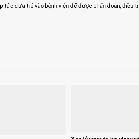
p tức đưa trẻ vào bệnh viện để được chẩn đoán, điều trị
3 ca tử vong do tay chân mi