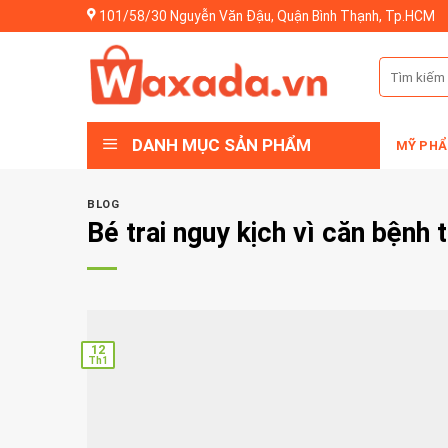
Skip
101/58/30 Nguyễn Văn Đậu, Quận Bình Thạnh, Tp.HCM
to
content
Tìm
kiếm:
DANH MỤC SẢN PHẨM
MỸ PHẨ
BLOG
Bé trai nguy kịch vì căn bệnh
12
Th1