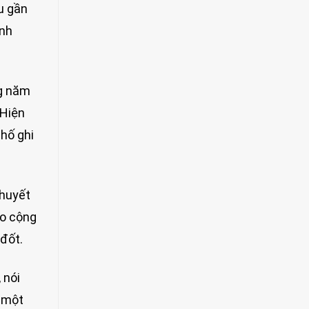
u gần
ình
ng năm
 Hiện
hố ghi
 huyết
áo cộng
 đốt.
 nói
m một