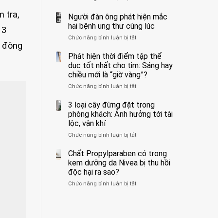
ẩn
400
không
 tra,
formaldehyde
bác
Người đàn ông phát hiện mắc
biết
và
sĩ
hai bệnh ung thư cùng lúc
 3
kim
cảnh
Chức năng bình luận bị tắt
ở
loại
báo
n đông
Người
nặng,
về
đàn
Phát hiện thời điểm tập thể
ăn
tác
ông
dục tốt nhất cho tim: Sáng hay
nhiều
hại
phát
có
của
chiều mới là “giờ vàng”?
hiện
thể
1
Chức năng bình luận bị tắt
ở
mắc
hại
kiểu
Phát
hai
gan
ăn
hiện
3 loại cây đừng đặt trong
bệnh
thận
đối
thời
ung
phòng khách: Ảnh hưởng tới tài
với
điểm
thư
lộc, vận khí
huyết
tập
cùng
áp
Chức năng bình luận bị tắt
ở
thể
lúc
và
3
dục
thận:
loại
Chất Propylparaben có trong
tốt
Bạn
cây
nhất
kem dưỡng da Nivea bị thu hồi
nên
đừng
cho
độc hại ra sao?
dành
đặt
tim:
thời
Chức năng bình luận bị tắt
ở
trong
Sáng
gian
Chất
phòng
hay
để
Propylparaben
khách:
chiều
xem
có
Ảnh
mới
xét
trong
hưởng