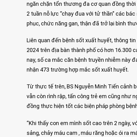
ngăn chặn tổn thương đa cơ quan đồng thời 
2 tuần nỗ lực “chạy đua với tử thần” các bác
phục, chức năng gan, thận đã trở lại bình thư
Liên quan đến bệnh sốt xuất huyết, thông ti
2024 trên địa bàn thành phố có hơn 16.300 c
nay, số ca mắc căn bệnh truyền nhiễm này đa
nhận 473 trường hợp mắc sốt xuất huyết.
Từ thực tế trên, BS Nguyễn Minh Tiến cảnh b
vẫn còn rình rập, tấn công trẻ em cũng như 
đồng thực hiện tốt các biện pháp phòng bệnh 
“Khi thấy con em mình sốt cao trên 2 ngày, với
sảng, chảy máu cam , máu răng hoặc ói ra máu