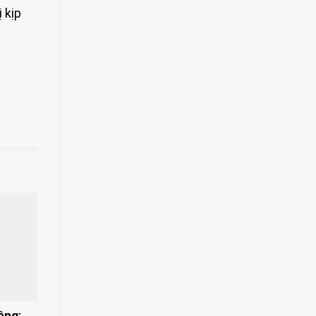
 kịp
ệng: