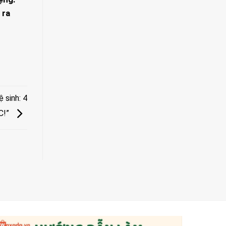
 ra
 sinh: 4
C!”