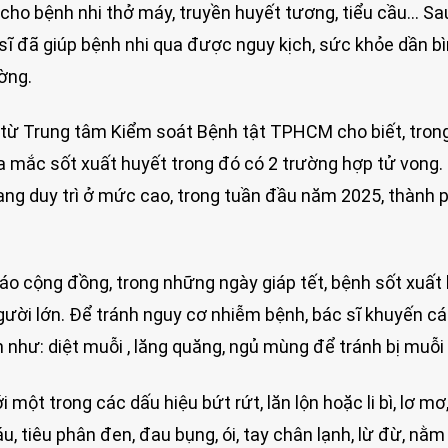
cho bệnh nhi thở máy, truyền huyết tương, tiểu cầu… Sa
 sĩ đã giúp bệnh nhi qua được nguy kịch, sức khỏe dần b
ờng.
n từ Trung tâm Kiểm soát Bệnh tật TPHCM cho biết, tro
a mắc sốt xuất huyết trong đó có 2 trường hợp tử vong.
ng duy trì ở mức cao, trong tuần đầu năm 2025, thành p
áo cộng đồng, trong những ngày giáp tết, bệnh sốt xuất
người lớn. Để tránh nguy cơ nhiễm bệnh, bác sĩ khuyến c
như: diệt muỗi , lăng quăng, ngủ mùng để tránh bị muỗi
 một trong các dấu hiệu bứt rứt, lăn lộn hoặc li bì, lơ mơ,
, tiêu phân đen, đau bụng, ói, tay chân lạnh, lừ đừ, nằ