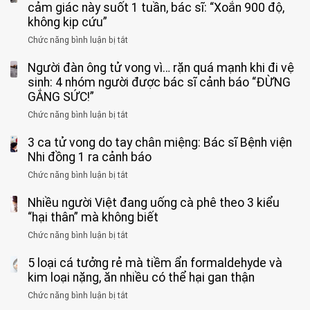
cảm giác này suốt 1 tuần, bác sĩ: “Xoắn 900 độ,
không kịp cứu”
Chức năng bình luận bị tắt
ở
Bé
Người đàn ông tử vong vì… rặn quá mạnh khi đi vệ
trai
11
sinh: 4 nhóm người được bác sĩ cảnh báo “ĐỪNG
tuổi
GẮNG SỨC!”
phải
Chức năng bình luận bị tắt
ở
cắt
Người
bỏ
3 ca tử vong do tay chân miệng: Bác sĩ Bệnh viện
đàn
tinh
ông
Nhi đồng 1 ra cảnh báo
hoàn
tử
vì
Chức năng bình luận bị tắt
ở
vong
bỏ
3
vì…
qua
Nhiều người Việt đang uống cà phê theo 3 kiểu
ca
rặn
cảm
tử
“hại thân” mà không biết
quá
giác
vong
mạnh
Chức năng bình luận bị tắt
ở
này
do
khi
Nhiều
suốt
tay
đi
5 loại cá tưởng rẻ mà tiềm ẩn formaldehyde và
người
1
chân
vệ
Việt
kim loại nặng, ăn nhiều có thể hại gan thận
tuần,
miệng:
sinh:
đang
bác
Bác
Chức năng bình luận bị tắt
ở
4
uống
sĩ:
sĩ
5