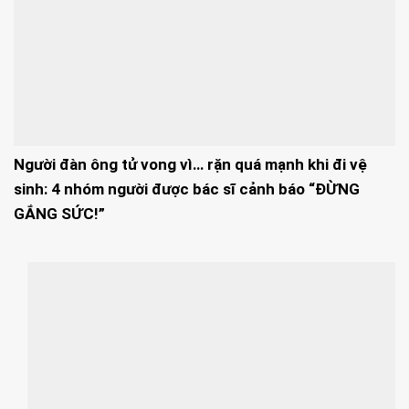
Người đàn ông tử vong vì… rặn quá mạnh khi đi vệ
sinh: 4 nhóm người được bác sĩ cảnh báo “ĐỪNG
GẮNG SỨC!”