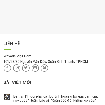
Bạn
cho
Chất
trong
nên
tim:
Propylparaben
phòng
dành
Sáng
có
khách:
thời
hay
trong
Ảnh
gian
chiều
kem
hưởng
để
mới
dưỡng
tới
xem
là
da
tài
xét
“giờ
Nivea
lộc,
kỹ
vàng”?
bị
vận
thông
thu
LIÊN HỆ
khí
tin
hồi
này
độc
hại
Waxada Việt Nam
ra
101/58/30 Nguyễn Văn Đậu, Quận Bình Thạnh, TP.HCM
sao?
BÀI VIẾT MỚI
27
Bé trai 11 tuổi phải cắt bỏ tinh hoàn vì bỏ qua cảm giác
Th3
này suốt 1 tuần, bác sĩ: “Xoắn 900 độ, không kịp cứu”