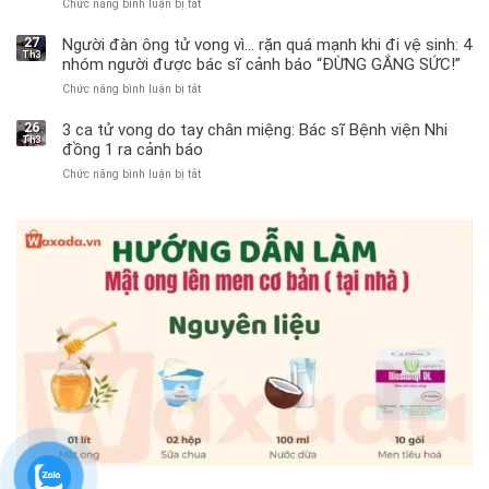
Chức năng bình luận bị tắt
ở
Bé
trai
27
Người đàn ông tử vong vì… rặn quá mạnh khi đi vệ sinh: 4
Th3
11
nhóm người được bác sĩ cảnh báo “ĐỪNG GẮNG SỨC!”
tuổi
Chức năng bình luận bị tắt
ở
phải
Người
cắt
đàn
bỏ
26
3 ca tử vong do tay chân miệng: Bác sĩ Bệnh viện Nhi
Th3
ông
tinh
đồng 1 ra cảnh báo
tử
hoàn
Chức năng bình luận bị tắt
ở
vong
vì
3
vì…
bỏ
ca
rặn
qua
tử
quá
cảm
vong
mạnh
giác
do
khi
này
tay
đi
suốt
chân
vệ
1
miệng:
sinh:
tuần,
Bác
4
bác
sĩ
nhóm
sĩ:
Bệnh
người
“Xoắn
viện
được
900
Nhi
bác
độ,
đồng
sĩ
không
1
cảnh
kịp
ra
báo
cứu”
cảnh
“ĐỪNG
báo