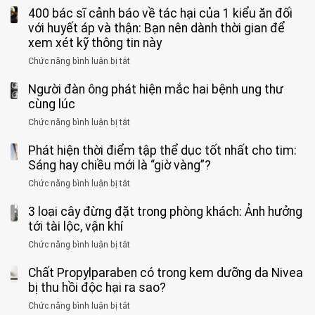
nhóm
cà
“Xoắn
Bệnh
400 bác sĩ cảnh báo về tác hại của 1 kiểu ăn đối
loại
người
phê
900
viện
cá
với huyết áp và thận: Bạn nên dành thời gian để
được
theo
độ,
Nhi
tưởng
xem xét kỹ thông tin này
bác
3
không
đồng
rẻ
sĩ
kiểu
kịp
Chức năng bình luận bị tắt
ở
1
mà
cảnh
“hại
cứu”
400
ra
tiềm
báo
thân”
Người đàn ông phát hiện mắc hai bệnh ung thư
bác
cảnh
ẩn
“ĐỪNG
mà
sĩ
cùng lúc
báo
formaldehyde
GẮNG
không
cảnh
và
Chức năng bình luận bị tắt
SỨC!”
ở
biết
báo
kim
Người
về
loại
Phát hiện thời điểm tập thể dục tốt nhất cho tim:
đàn
tác
nặng,
ông
Sáng hay chiều mới là “giờ vàng”?
hại
ăn
phát
của
Chức năng bình luận bị tắt
ở
nhiều
hiện
1
Phát
có
mắc
kiểu
3 loại cây đừng đặt trong phòng khách: Ảnh hưởng
hiện
thể
hai
ăn
thời
tới tài lộc, vận khí
hại
bệnh
đối
điểm
gan
ung
Chức năng bình luận bị tắt
ở
với
tập
thận
thư
3
huyết
thể
cùng
Chất Propylparaben có trong kem dưỡng da Nivea
loại
áp
dục
lúc
cây
bị thu hồi độc hại ra sao?
và
tốt
đừng
thận:
nhất
Chức năng bình luận bị tắt
ở
đặt