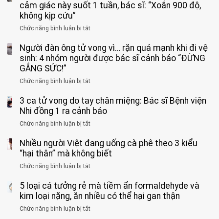
cảm giác này suốt 1 tuần, bác sĩ: “Xoắn 900 độ,
không kịp cứu”
Chức năng bình luận bị tắt
ở
Bé
Người đàn ông tử vong vì… rặn quá mạnh khi đi vệ
trai
11
sinh: 4 nhóm người được bác sĩ cảnh báo “ĐỪNG
tuổi
GẮNG SỨC!”
phải
Chức năng bình luận bị tắt
ở
cắt
Người
bỏ
3 ca tử vong do tay chân miệng: Bác sĩ Bệnh viện
đàn
tinh
ông
Nhi đồng 1 ra cảnh báo
hoàn
tử
vì
Chức năng bình luận bị tắt
ở
vong
bỏ
3
vì…
qua
Nhiều người Việt đang uống cà phê theo 3 kiểu
ca
rặn
cảm
tử
“hại thân” mà không biết
quá
giác
vong
mạnh
Chức năng bình luận bị tắt
ở
này
do
khi
Nhiều
suốt
tay
đi
5 loại cá tưởng rẻ mà tiềm ẩn formaldehyde và
người
1
chân
vệ
Việt
kim loại nặng, ăn nhiều có thể hại gan thận
tuần,
miệng:
sinh:
đang
bác
Bác
Chức năng bình luận bị tắt
ở
4
uống
sĩ:
sĩ
5