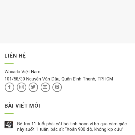
cho
Chất
trong
nên
tim:
Propylparaben
phòng
dành
Sáng
có
khách:
thời
hay
trong
Ảnh
gian
chiều
kem
hưởng
để
mới
dưỡng
tới
xem
là
da
tài
xét
“giờ
Nivea
lộc,
kỹ
vàng”?
bị
vận
thông
thu
LIÊN HỆ
khí
tin
hồi
này
độc
hại
Waxada Việt Nam
ra
101/58/30 Nguyễn Văn Đậu, Quận Bình Thạnh, TP.HCM
sao?
BÀI VIẾT MỚI
27
Bé trai 11 tuổi phải cắt bỏ tinh hoàn vì bỏ qua cảm giác
Th3
này suốt 1 tuần, bác sĩ: “Xoắn 900 độ, không kịp cứu”