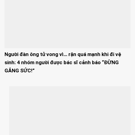
Người đàn ông tử vong vì… rặn quá mạnh khi đi vệ
sinh: 4 nhóm người được bác sĩ cảnh báo “ĐỪNG
GẮNG SỨC!”