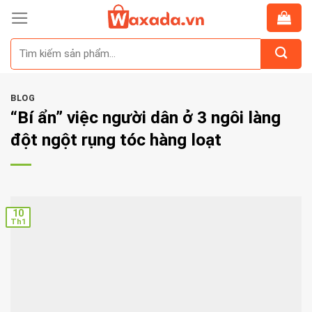
Skip
to
Tìm
content
kiếm:
BLOG
“Bí ẩn” việc người dân ở 3 ngôi làng
đột ngột rụng tóc hàng loạt
10
Th1