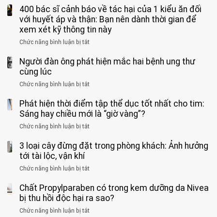
nhóm
cà
“Xoắn
Bệnh
400 bác sĩ cảnh báo về tác hại của 1 kiểu ăn đối
loại
người
phê
900
viện
cá
với huyết áp và thận: Bạn nên dành thời gian để
được
theo
độ,
Nhi
tưởng
xem xét kỹ thông tin này
bác
3
không
đồng
rẻ
sĩ
kiểu
kịp
Chức năng bình luận bị tắt
ở
1
mà
cảnh
“hại
cứu”
400
ra
tiềm
báo
thân”
Người đàn ông phát hiện mắc hai bệnh ung thư
bác
cảnh
ẩn
“ĐỪNG
mà
sĩ
cùng lúc
báo
formaldehyde
GẮNG
không
cảnh
và
Chức năng bình luận bị tắt
SỨC!”
ở
biết
báo
kim
Người
về
loại
Phát hiện thời điểm tập thể dục tốt nhất cho tim:
đàn
tác
nặng,
ông
Sáng hay chiều mới là “giờ vàng”?
hại
ăn
phát
của
Chức năng bình luận bị tắt
ở
nhiều
hiện
1
Phát
có
mắc
kiểu
3 loại cây đừng đặt trong phòng khách: Ảnh hưởng
hiện
thể
hai
ăn
thời
tới tài lộc, vận khí
hại
bệnh
đối
điểm
gan
ung
Chức năng bình luận bị tắt
ở
với
tập
thận
thư
3
huyết
thể
cùng
Chất Propylparaben có trong kem dưỡng da Nivea
loại
áp
dục
lúc
cây
bị thu hồi độc hại ra sao?
và
tốt
đừng
thận:
nhất
Chức năng bình luận bị tắt
ở
đặt
Bạn