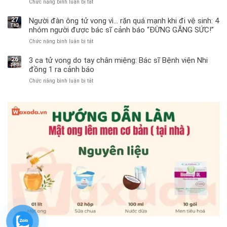
Chức năng bình luận bị tắt
ở
Bé
trai
27
Người đàn ông tử vong vì… rặn quá mạnh khi đi vệ sinh: 4
Th3
11
nhóm người được bác sĩ cảnh báo “ĐỪNG GẮNG SỨC!”
tuổi
Chức năng bình luận bị tắt
ở
phải
Người
cắt
đàn
bỏ
26
3 ca tử vong do tay chân miệng: Bác sĩ Bệnh viện Nhi
Th3
ông
tinh
đồng 1 ra cảnh báo
tử
hoàn
Chức năng bình luận bị tắt
ở
vong
vì
3
vì…
bỏ
ca
rặn
qua
tử
quá
cảm
vong
mạnh
giác
do
khi
này
tay
đi
suốt
chân
vệ
1
miệng:
sinh:
tuần,
Bác
4
bác
sĩ
nhóm
sĩ:
Bệnh
người
“Xoắn
viện
được
900
Nhi
bác
độ,
đồng
sĩ
không
1
cảnh
kịp
ra
báo
cứu”
cảnh
“ĐỪNG
báo