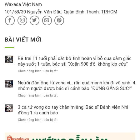
hại
Waxada Việt Nam
ra
101/58/30 Nguyễn Văn Đậu, Quận Bình Thạnh, TP.HCM
sao?
BÀI VIẾT MỚI
27
Bé trai 11 tuổi phải cắt bỏ tinh hoàn vì bỏ qua cảm giác
Th3
này suốt 1 tuần, bác sĩ: “Xoắn 900 độ, không kịp cứu”
Chức năng bình luận bị tắt
ở
Bé
trai
27
Người đàn ông tử vong vì… rặn quá mạnh khi đi vệ sinh: 4
Th3
11
nhóm người được bác sĩ cảnh báo “ĐỪNG GẮNG SỨC!”
tuổi
Chức năng bình luận bị tắt
ở
phải
Người
cắt
đàn
bỏ
26
3 ca tử vong do tay chân miệng: Bác sĩ Bệnh viện Nhi
Th3
ông
tinh
đồng 1 ra cảnh báo
tử
hoàn
Chức năng bình luận bị tắt
ở
vong
vì
3
vì…
bỏ
ca
rặn
qua
tử
quá
cảm
vong