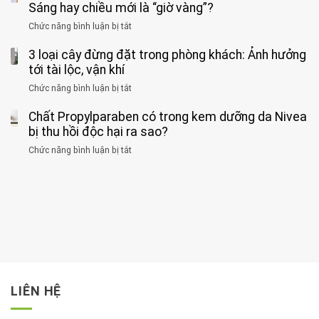
nặng,
ông
Sáng hay chiều mới là “giờ vàng”?
hại
ăn
phát
của
Chức năng bình luận bị tắt
ở
nhiều
hiện
1
Phát
có
mắc
kiểu
3 loại cây đừng đặt trong phòng khách: Ảnh hưởng
hiện
thể
hai
ăn
thời
tới tài lộc, vận khí
hại
bệnh
đối
điểm
gan
ung
Chức năng bình luận bị tắt
ở
với
tập
thận
thư
3
huyết
thể
cùng
Chất Propylparaben có trong kem dưỡng da Nivea
loại
áp
dục
lúc
cây
bị thu hồi độc hại ra sao?
và
tốt
đừng
thận:
nhất
Chức năng bình luận bị tắt
ở
đặt
Bạn
cho
Chất
trong
nên
tim:
Propylparaben
phòng
dành
Sáng
có
khách:
thời
hay
trong
Ảnh
gian
chiều
kem
hưởng
để
mới
dưỡng
tới
xem
là
da
tài
xét
“giờ
Nivea
lộc,
kỹ
vàng”?
bị
vận
thông
thu
LIÊN HỆ
khí
tin
hồi
này
độc