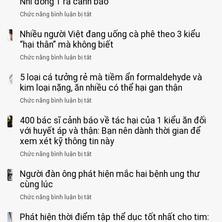
Nhi đồng 1 ra cảnh báo
hoàn
tử
vì
Chức năng bình luận bị tắt
ở
vong
bỏ
3
vì…
qua
Nhiều người Việt đang uống cà phê theo 3 kiểu
ca
rặn
cảm
tử
“hại thân” mà không biết
quá
giác
vong
mạnh
Chức năng bình luận bị tắt
ở
này
do
khi
Nhiều
suốt
tay
đi
5 loại cá tưởng rẻ mà tiềm ẩn formaldehyde và
người
1
chân
vệ
Việt
kim loại nặng, ăn nhiều có thể hại gan thận
tuần,
miệng:
sinh:
đang
bác
Bác
Chức năng bình luận bị tắt
ở
4
uống
sĩ:
sĩ
5
nhóm
cà
“Xoắn
Bệnh
400 bác sĩ cảnh báo về tác hại của 1 kiểu ăn đối
loại
người
phê
900
viện
cá
với huyết áp và thận: Bạn nên dành thời gian để
được
theo
độ,
Nhi
tưởng
xem xét kỹ thông tin này
bác
3
không
đồng
rẻ
sĩ
kiểu
kịp
Chức năng bình luận bị tắt
ở
1
mà
cảnh
“hại
cứu”
400
ra
tiềm
báo
thân”
Người đàn ông phát hiện mắc hai bệnh ung thư
bác
cảnh
ẩn
“ĐỪNG
mà
sĩ
cùng lúc
báo
formaldehyde
GẮNG
không
cảnh
và
Chức năng bình luận bị tắt
SỨC!”
ở
biết
báo
kim
Người
về
loại
Phát hiện thời điểm tập thể dục tốt nhất cho tim:
đàn
tác