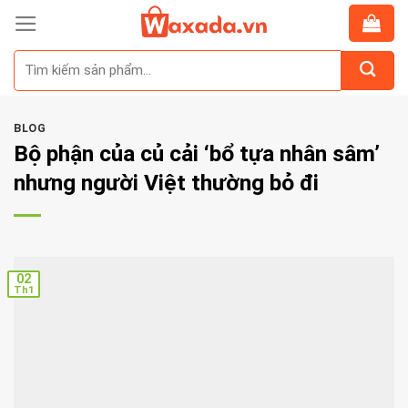
Skip
to
Tìm
content
kiếm:
BLOG
Bộ phận của củ cải ‘bổ tựa nhân sâm’
nhưng người Việt thường bỏ đi
02
Th1