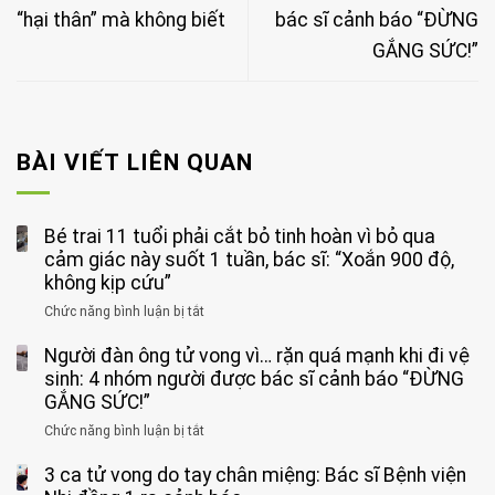
“hại thân” mà không biết
bác sĩ cảnh báo “ĐỪNG
GẮNG SỨC!”
BÀI VIẾT LIÊN QUAN
Bé trai 11 tuổi phải cắt bỏ tinh hoàn vì bỏ qua
cảm giác này suốt 1 tuần, bác sĩ: “Xoắn 900 độ,
không kịp cứu”
Chức năng bình luận bị tắt
ở
Bé
Người đàn ông tử vong vì… rặn quá mạnh khi đi vệ
trai
11
sinh: 4 nhóm người được bác sĩ cảnh báo “ĐỪNG
tuổi
GẮNG SỨC!”
phải
Chức năng bình luận bị tắt
ở
cắt
Người
bỏ
3 ca tử vong do tay chân miệng: Bác sĩ Bệnh viện
đàn
tinh
ông