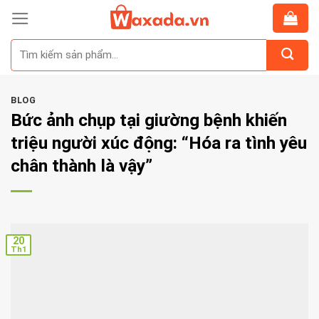
Skip
to
Tìm
content
kiếm:
BLOG
Bức ảnh chụp tại giường bệnh khiến
triệu người xúc động: “Hóa ra tình yêu
chân thành là vậy”
20
Th1