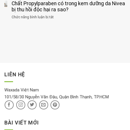
cùng
Chất Propylparaben có trong kem dưỡng da Nivea
loại
áp
dục
lúc
cây
bị thu hồi độc hại ra sao?
và
tốt
đừng
thận:
nhất
Chức năng bình luận bị tắt
ở
đặt
Bạn
cho
Chất
trong
nên
tim:
Propylparaben
phòng
dành
Sáng
có
khách:
thời
hay
trong
Ảnh
gian
chiều
kem
hưởng
để
mới
dưỡng
tới
xem
là
da
tài
xét
“giờ
Nivea
lộc,
kỹ
vàng”?
bị
vận
thông
thu
LIÊN HỆ
khí
tin
hồi
này
độc
hại
Waxada Việt Nam
ra
101/58/30 Nguyễn Văn Đậu, Quận Bình Thạnh, TP.HCM
sao?
BÀI VIẾT MỚI