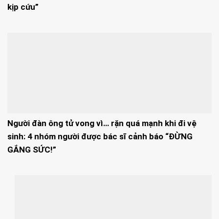
kịp cứu”
Người đàn ông tử vong vì… rặn quá mạnh khi đi vệ
sinh: 4 nhóm người được bác sĩ cảnh báo “ĐỪNG
GẮNG SỨC!”