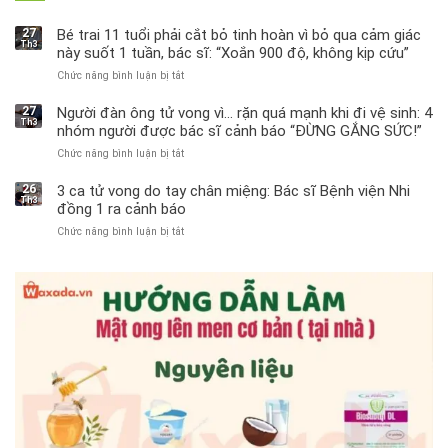
27
Bé trai 11 tuổi phải cắt bỏ tinh hoàn vì bỏ qua cảm giác
Th3
này suốt 1 tuần, bác sĩ: “Xoắn 900 độ, không kịp cứu”
Chức năng bình luận bị tắt
ở
Bé
trai
27
Người đàn ông tử vong vì… rặn quá mạnh khi đi vệ sinh: 4
Th3
11
nhóm người được bác sĩ cảnh báo “ĐỪNG GẮNG SỨC!”
tuổi
Chức năng bình luận bị tắt
ở
phải
Người
cắt
đàn
bỏ
26
3 ca tử vong do tay chân miệng: Bác sĩ Bệnh viện Nhi
Th3
ông
tinh
đồng 1 ra cảnh báo
tử
hoàn
Chức năng bình luận bị tắt
ở
vong
vì
3
vì…
bỏ
ca
rặn
qua
tử
quá
cảm
vong
mạnh
giác
do
khi
này
tay
đi
suốt
chân
vệ
1
miệng:
sinh:
tuần,
Bác
4
bác
sĩ
nhóm
sĩ:
Bệnh
người
“Xoắn
viện
được
900
Nhi
bác
độ,