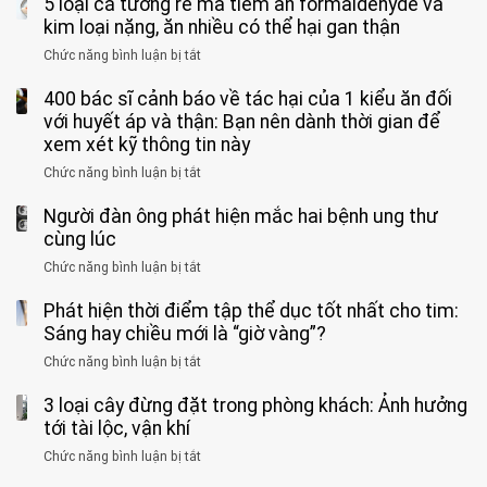
5 loại cá tưởng rẻ mà tiềm ẩn formaldehyde và
người
1
chân
vệ
Việt
kim loại nặng, ăn nhiều có thể hại gan thận
tuần,
miệng:
sinh:
đang
bác
Bác
Chức năng bình luận bị tắt
ở
4
uống
sĩ:
sĩ
5
nhóm
cà
“Xoắn
Bệnh
400 bác sĩ cảnh báo về tác hại của 1 kiểu ăn đối
loại
người
phê
900
viện
cá
với huyết áp và thận: Bạn nên dành thời gian để
được
theo
độ,
Nhi
tưởng
xem xét kỹ thông tin này
bác
3
không
đồng
rẻ
sĩ
kiểu
kịp
Chức năng bình luận bị tắt
ở
1
mà
cảnh
“hại
cứu”
400
ra
tiềm
báo
thân”
Người đàn ông phát hiện mắc hai bệnh ung thư
bác
cảnh
ẩn
“ĐỪNG
mà
sĩ
cùng lúc
báo
formaldehyde
GẮNG
không
cảnh
và
Chức năng bình luận bị tắt
SỨC!”
ở
biết
báo
kim
Người
về
loại
Phát hiện thời điểm tập thể dục tốt nhất cho tim:
đàn
tác
nặng,
ông
Sáng hay chiều mới là “giờ vàng”?
hại
ăn
phát
của
Chức năng bình luận bị tắt
ở
nhiều
hiện
1
Phát
có
mắc
kiểu
3 loại cây đừng đặt trong phòng khách: Ảnh hưởng
hiện
thể
hai
ăn
thời
tới tài lộc, vận khí
hại
bệnh
đối
điểm
gan
ung
Chức năng bình luận bị tắt
ở
với
tập
thận
thư
3
huyết
thể