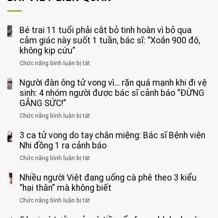
Bé trai 11 tuổi phải cắt bỏ tinh hoàn vì bỏ qua
cảm giác này suốt 1 tuần, bác sĩ: “Xoắn 900 độ,
không kịp cứu”
Chức năng bình luận bị tắt
ở
Bé
Người đàn ông tử vong vì… rặn quá mạnh khi đi vệ
trai
11
sinh: 4 nhóm người được bác sĩ cảnh báo “ĐỪNG
tuổi
GẮNG SỨC!”
phải
Chức năng bình luận bị tắt
ở
cắt
Người
bỏ
3 ca tử vong do tay chân miệng: Bác sĩ Bệnh viện
đàn
tinh
ông
Nhi đồng 1 ra cảnh báo
hoàn
tử
vì
Chức năng bình luận bị tắt
ở
vong
bỏ
3
vì…
qua
Nhiều người Việt đang uống cà phê theo 3 kiểu
ca
rặn
cảm
tử
“hại thân” mà không biết
quá
giác
vong
mạnh
Chức năng bình luận bị tắt
ở
này
do
khi
Nhiều
suốt
tay
đi