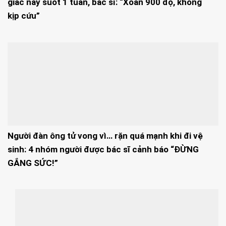
giác này suốt 1 tuần, bác sĩ: “Xoắn 900 độ, không
kịp cứu”
Người đàn ông tử vong vì… rặn quá mạnh khi đi vệ
sinh: 4 nhóm người được bác sĩ cảnh báo “ĐỪNG
GẮNG SỨC!”