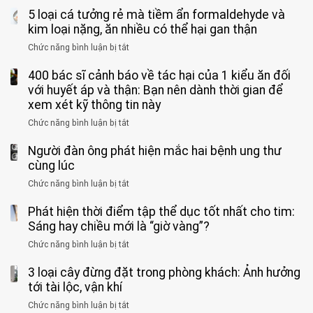
suốt
tay
đi
5 loại cá tưởng rẻ mà tiềm ẩn formaldehyde và
người
1
chân
vệ
Việt
kim loại nặng, ăn nhiều có thể hại gan thận
tuần,
miệng:
sinh:
đang
bác
Bác
Chức năng bình luận bị tắt
ở
4
uống
sĩ:
sĩ
5
nhóm
cà
“Xoắn
Bệnh
400 bác sĩ cảnh báo về tác hại của 1 kiểu ăn đối
loại
người
phê
900
viện
cá
với huyết áp và thận: Bạn nên dành thời gian để
được
theo
độ,
Nhi
tưởng
xem xét kỹ thông tin này
bác
3
không
đồng
rẻ
sĩ
kiểu
kịp
Chức năng bình luận bị tắt
ở
1
mà
cảnh
“hại
cứu”
400
ra
tiềm
báo
thân”
Người đàn ông phát hiện mắc hai bệnh ung thư
bác
cảnh
ẩn
“ĐỪNG
mà
sĩ
cùng lúc
báo
formaldehyde
GẮNG
không
cảnh
và
Chức năng bình luận bị tắt
SỨC!”
ở
biết
báo
kim
Người
về
loại
Phát hiện thời điểm tập thể dục tốt nhất cho tim:
đàn
tác
nặng,
ông
Sáng hay chiều mới là “giờ vàng”?
hại
ăn
phát
của
Chức năng bình luận bị tắt
ở
nhiều
hiện
1
Phát
có
mắc
kiểu
3 loại cây đừng đặt trong phòng khách: Ảnh hưởng
hiện
thể
hai
ăn
thời
tới tài lộc, vận khí
hại
bệnh
đối
điểm
gan
ung
Chức năng bình luận bị tắt
ở
với
tập
thận