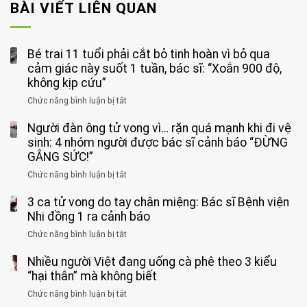
BÀI VIẾT LIÊN QUAN
Bé trai 11 tuổi phải cắt bỏ tinh hoàn vì bỏ qua
cảm giác này suốt 1 tuần, bác sĩ: “Xoắn 900 độ,
không kịp cứu”
Chức năng bình luận bị tắt
ở
Bé
Người đàn ông tử vong vì… rặn quá mạnh khi đi vệ
trai
11
sinh: 4 nhóm người được bác sĩ cảnh báo “ĐỪNG
tuổi
GẮNG SỨC!”
phải
Chức năng bình luận bị tắt
ở
cắt
Người
bỏ
3 ca tử vong do tay chân miệng: Bác sĩ Bệnh viện
đàn
tinh
ông
Nhi đồng 1 ra cảnh báo
hoàn
tử
vì
Chức năng bình luận bị tắt
ở
vong
bỏ
3
vì…
qua
Nhiều người Việt đang uống cà phê theo 3 kiểu
ca
rặn
cảm
tử
“hại thân” mà không biết
quá
giác
vong
mạnh
Chức năng bình luận bị tắt
ở
này
do
khi
Nhiều