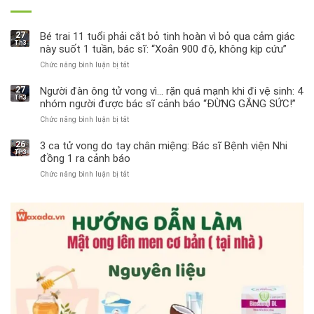
27
Bé trai 11 tuổi phải cắt bỏ tinh hoàn vì bỏ qua cảm giác
Th3
này suốt 1 tuần, bác sĩ: “Xoắn 900 độ, không kịp cứu”
Chức năng bình luận bị tắt
ở
Bé
trai
27
Người đàn ông tử vong vì… rặn quá mạnh khi đi vệ sinh: 4
Th3
11
nhóm người được bác sĩ cảnh báo “ĐỪNG GẮNG SỨC!”
tuổi
Chức năng bình luận bị tắt
ở
phải
Người
cắt
đàn
bỏ
26
3 ca tử vong do tay chân miệng: Bác sĩ Bệnh viện Nhi
Th3
ông
tinh
đồng 1 ra cảnh báo
tử
hoàn
Chức năng bình luận bị tắt
ở
vong
vì
3
vì…
bỏ
ca
rặn
qua
tử
quá
cảm
vong
mạnh
giác
do
khi
này
tay
đi
suốt
chân
vệ
1
miệng:
sinh:
tuần,
Bác
4
bác
sĩ
nhóm
sĩ:
Bệnh
người
“Xoắn
viện
được
900