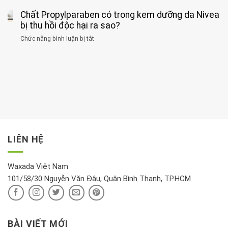
thư
3
huyết
thể
cùng
Chất Propylparaben có trong kem dưỡng da Nivea
loại
áp
dục
lúc
cây
bị thu hồi độc hại ra sao?
và
tốt
đừng
thận:
nhất
Chức năng bình luận bị tắt
ở
đặt
Bạn
cho
Chất
trong
nên
tim:
Propylparaben
phòng
dành
Sáng
có
khách:
thời
hay
trong
Ảnh
gian
chiều
kem
hưởng
để
mới
dưỡng
tới
xem
là
da
tài
xét
“giờ
Nivea
lộc,
kỹ
vàng”?
bị
vận
thông
thu
LIÊN HỆ
khí
tin
hồi
này
độc
hại
Waxada Việt Nam
ra
101/58/30 Nguyễn Văn Đậu, Quận Bình Thạnh, TP.HCM
sao?
BÀI VIẾT MỚI