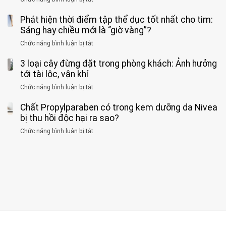
biết
báo
kim
Người
về
loại
Phát hiện thời điểm tập thể dục tốt nhất cho tim:
đàn
tác
nặng,
ông
Sáng hay chiều mới là “giờ vàng”?
hại
ăn
phát
của
Chức năng bình luận bị tắt
ở
nhiều
hiện
1
Phát
có
mắc
kiểu
3 loại cây đừng đặt trong phòng khách: Ảnh hưởng
hiện
thể
hai
ăn
thời
tới tài lộc, vận khí
hại
bệnh
đối
điểm
gan
ung
Chức năng bình luận bị tắt
ở
với
tập
thận
thư
3
huyết
thể
cùng
Chất Propylparaben có trong kem dưỡng da Nivea
loại
áp
dục
lúc
cây
bị thu hồi độc hại ra sao?
và
tốt
đừng
thận:
nhất
Chức năng bình luận bị tắt
ở
đặt
Bạn
cho
Chất
trong
nên
tim:
Propylparaben
phòng
dành
Sáng
có
khách:
thời
hay
trong
Ảnh
gian
chiều
kem
hưởng
để
mới
dưỡng
tới
xem
là
da
tài
xét
“giờ
Nivea
lộc,
kỹ
vàng”?
bị
vận
thông