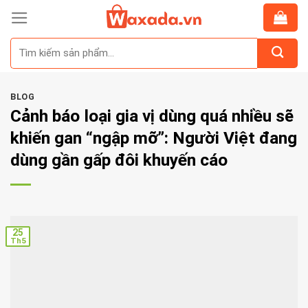
Skip
to
Tìm
content
kiếm:
BLOG
Cảnh báo loại gia vị dùng quá nhiều sẽ
khiến gan “ngập mỡ”: Người Việt đang
dùng gần gấp đôi khuyến cáo
25
Th5