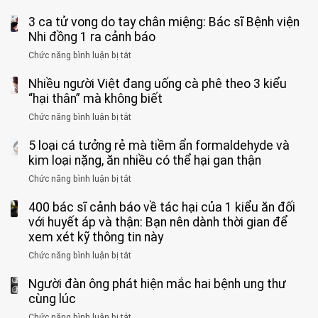
Người
bỏ
3 ca tử vong do tay chân miệng: Bác sĩ Bệnh viện
đàn
tinh
ông
Nhi đồng 1 ra cảnh báo
hoàn
tử
vì
Chức năng bình luận bị tắt
ở
vong
bỏ
3
vì…
qua
Nhiều người Việt đang uống cà phê theo 3 kiểu
ca
rặn
cảm
tử
“hại thân” mà không biết
quá
giác
vong
mạnh
Chức năng bình luận bị tắt
ở
này
do
khi
Nhiều
suốt
tay
đi
5 loại cá tưởng rẻ mà tiềm ẩn formaldehyde và
người
1
chân
vệ
Việt
kim loại nặng, ăn nhiều có thể hại gan thận
tuần,
miệng:
sinh:
đang
bác
Bác
Chức năng bình luận bị tắt
ở
4
uống
sĩ:
sĩ
5
nhóm
cà
“Xoắn
Bệnh
400 bác sĩ cảnh báo về tác hại của 1 kiểu ăn đối
loại
người
phê
900
viện
cá
với huyết áp và thận: Bạn nên dành thời gian để
được
theo
độ,
Nhi
tưởng
xem xét kỹ thông tin này
bác
3
không
đồng
rẻ
sĩ
kiểu
kịp
Chức năng bình luận bị tắt
ở
1
mà
cảnh
“hại
cứu”
400
ra
tiềm
báo
thân”
Người đàn ông phát hiện mắc hai bệnh ung thư
bác
cảnh
ẩn
“ĐỪNG
mà
sĩ
cùng lúc
báo
formaldehyde
GẮNG
không
cảnh
và
Chức năng bình luận bị tắt
SỨC!”
ở