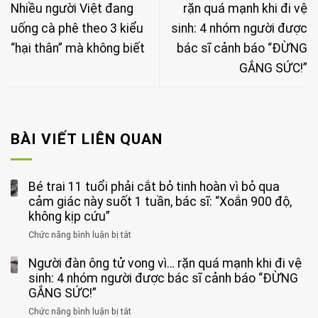
Nhiều người Việt đang
rặn quá mạnh khi đi vệ
uống cà phê theo 3 kiểu
sinh: 4 nhóm người được
“hại thân” mà không biết
bác sĩ cảnh báo “ĐỪNG
GẮNG SỨC!”
BÀI VIẾT LIÊN QUAN
Bé trai 11 tuổi phải cắt bỏ tinh hoàn vì bỏ qua
cảm giác này suốt 1 tuần, bác sĩ: “Xoắn 900 độ,
không kịp cứu”
Chức năng bình luận bị tắt
ở
Bé
Người đàn ông tử vong vì… rặn quá mạnh khi đi vệ
trai
11
sinh: 4 nhóm người được bác sĩ cảnh báo “ĐỪNG
tuổi
GẮNG SỨC!”
phải
Chức năng bình luận bị tắt
ở
cắt