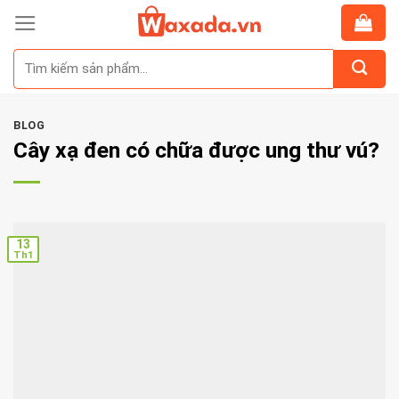
Skip
to
Tìm
content
kiếm:
BLOG
Cây xạ đen có chữa được ung thư vú?
13
Th1