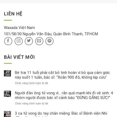
xét
“giờ
Nivea
lộc,
kỹ
vàng”?
bị
vận
thông
thu
LIÊN HỆ
khí
tin
hồi
này
độc
hại
Waxada Việt Nam
ra
101/58/30 Nguyễn Văn Đậu, Quận Bình Thạnh, TP.HCM
sao?
BÀI VIẾT MỚI
27
Bé trai 11 tuổi phải cắt bỏ tinh hoàn vì bỏ qua cảm giác
Th3
này suốt 1 tuần, bác sĩ: “Xoắn 900 độ, không kịp cứu”
Chức năng bình luận bị tắt
ở
Bé
trai
27
Người đàn ông tử vong vì… rặn quá mạnh khi đi vệ sinh: 4
Th3
11
nhóm người được bác sĩ cảnh báo “ĐỪNG GẮNG SỨC!”
tuổi
Chức năng bình luận bị tắt
ở
phải
Người
cắt
đàn
bỏ
26
3 ca tử vong do tay chân miệng: Bác sĩ Bệnh viện Nhi
Th3
ông
tinh