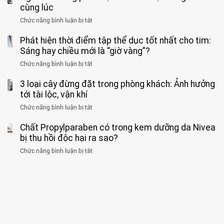
“ĐỪNG
mà
sĩ
cùng lúc
báo
formaldehyde
GẮNG
không
cảnh
và
Chức năng bình luận bị tắt
SỨC!”
ở
biết
báo
kim
Người
về
loại
Phát hiện thời điểm tập thể dục tốt nhất cho tim:
đàn
tác
nặng,
ông
Sáng hay chiều mới là “giờ vàng”?
hại
ăn
phát
của
Chức năng bình luận bị tắt
ở
nhiều
hiện
1
Phát
có
mắc
kiểu
3 loại cây đừng đặt trong phòng khách: Ảnh hưởng
hiện
thể
hai
ăn
thời
tới tài lộc, vận khí
hại
bệnh
đối
điểm
gan
ung
Chức năng bình luận bị tắt
ở
với
tập
thận
thư
3
huyết
thể
cùng
Chất Propylparaben có trong kem dưỡng da Nivea
loại
áp
dục
lúc
cây
bị thu hồi độc hại ra sao?
và
tốt
đừng
thận:
nhất
Chức năng bình luận bị tắt
ở
đặt
Bạn
cho
Chất
trong
nên
tim:
Propylparaben
phòng
dành
Sáng
có
khách:
thời
hay
trong
Ảnh
gian
chiều
kem
hưởng
để
mới
dưỡng
tới
xem
là
da
tài