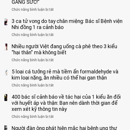
tuổi
GẮNG SỨC!”
phải
Chức năng bình luận bị tắt
ở
cắt
Người
bỏ
3 ca tử vong do tay chân miệng: Bác sĩ Bệnh viện
đàn
tinh
ông
Nhi đồng 1 ra cảnh báo
hoàn
tử
vì
Chức năng bình luận bị tắt
ở
vong
bỏ
3
vì…
qua
Nhiều người Việt đang uống cà phê theo 3 kiểu
ca
rặn
cảm
tử
“hại thân” mà không biết
quá
giác
vong
mạnh
Chức năng bình luận bị tắt
ở
này
do
khi
Nhiều
suốt
tay
đi
5 loại cá tưởng rẻ mà tiềm ẩn formaldehyde và
người
1
chân
vệ
Việt
kim loại nặng, ăn nhiều có thể hại gan thận
tuần,
miệng:
sinh:
đang
bác
Bác
Chức năng bình luận bị tắt
ở
4
uống
sĩ:
sĩ
5
nhóm
cà
“Xoắn
Bệnh
400 bác sĩ cảnh báo về tác hại của 1 kiểu ăn đối
loại
người
phê
900
viện
cá
với huyết áp và thận: Bạn nên dành thời gian để
được
theo
độ,
Nhi
tưởng
xem xét kỹ thông tin này
bác
3
không
đồng
rẻ
sĩ
kiểu
kịp
Chức năng bình luận bị tắt
ở
1
mà
cảnh
“hại
cứu”
400
ra
tiềm
báo
thân”
Người đàn ông phát hiện mắc hai bệnh ung thư
bác
cảnh
ẩn