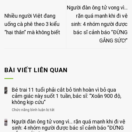
Người đàn ông tử vong vì…
Nhiều người Việt đang
rặn quá mạnh khi đi vệ
uống cà phê theo 3 kiểu
sinh: 4 nhóm người được
“hại thân” mà không biết
bác sĩ cảnh báo “ĐỪNG
GẮNG SỨC!”
BÀI VIẾT LIÊN QUAN
Bé trai 11 tuổi phải cắt bỏ tinh hoàn vì bỏ qua
cảm giác này suốt 1 tuần, bác sĩ: “Xoắn 900 độ,
không kịp cứu”
Chức năng bình luận bị tắt
ở
Bé
Người đàn ông tử vong vì… rặn quá mạnh khi đi vệ
trai
11
sinh: 4 nhóm người được bác sĩ cảnh báo “ĐỪNG