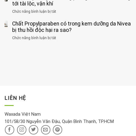
ăn
thời
tới tài lộc, vận khí
hại
bệnh
đối
điểm
gan
ung
Chức năng bình luận bị tắt
ở
với
tập
thận
thư
3
huyết
thể
cùng
Chất Propylparaben có trong kem dưỡng da Nivea
loại
áp
dục
lúc
cây
bị thu hồi độc hại ra sao?
và
tốt
đừng
thận:
nhất
Chức năng bình luận bị tắt
ở
đặt
Bạn
cho
Chất
trong
nên
tim:
Propylparaben
phòng
dành
Sáng
có
khách:
thời
hay
trong
Ảnh
gian
chiều
kem
hưởng
để
mới
dưỡng
tới
xem
là
da
tài
xét
“giờ
Nivea
lộc,
kỹ
vàng”?
bị
vận
thông
thu
LIÊN HỆ
khí
tin
hồi
này
độc
hại
Waxada Việt Nam
ra
101/58/30 Nguyễn Văn Đậu, Quận Bình Thạnh, TP.HCM
sao?