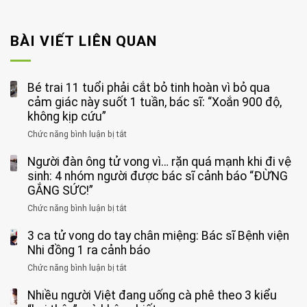
BÀI VIẾT LIÊN QUAN
Bé trai 11 tuổi phải cắt bỏ tinh hoàn vì bỏ qua
cảm giác này suốt 1 tuần, bác sĩ: “Xoắn 900 độ,
không kịp cứu”
Chức năng bình luận bị tắt
ở
Bé
Người đàn ông tử vong vì… rặn quá mạnh khi đi vệ
trai
11
sinh: 4 nhóm người được bác sĩ cảnh báo “ĐỪNG
tuổi
GẮNG SỨC!”
phải
Chức năng bình luận bị tắt
ở
cắt
Người
bỏ
3 ca tử vong do tay chân miệng: Bác sĩ Bệnh viện
đàn
tinh
ông
Nhi đồng 1 ra cảnh báo
hoàn
tử
vì
Chức năng bình luận bị tắt
ở
vong
bỏ
3
vì…
qua
Nhiều người Việt đang uống cà phê theo 3 kiểu
ca
rặn
cảm
tử