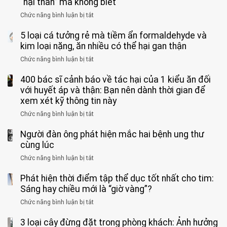
“hại thân” mà không biết
quá
giác
vong
mạnh
Chức năng bình luận bị tắt
ở
này
do
khi
Nhiều
suốt
tay
đi
5 loại cá tưởng rẻ mà tiềm ẩn formaldehyde và
người
1
chân
vệ
Việt
kim loại nặng, ăn nhiều có thể hại gan thận
tuần,
miệng:
sinh:
đang
bác
Bác
Chức năng bình luận bị tắt
ở
4
uống
sĩ:
sĩ
5
nhóm
cà
“Xoắn
Bệnh
400 bác sĩ cảnh báo về tác hại của 1 kiểu ăn đối
loại
người
phê
900
viện
cá
với huyết áp và thận: Bạn nên dành thời gian để
được
theo
độ,
Nhi
tưởng
xem xét kỹ thông tin này
bác
3
không
đồng
rẻ
sĩ
kiểu
kịp
Chức năng bình luận bị tắt
ở
1
mà
cảnh
“hại
cứu”
400
ra
tiềm
báo
thân”
Người đàn ông phát hiện mắc hai bệnh ung thư
bác
cảnh
ẩn
“ĐỪNG
mà
sĩ
cùng lúc
báo
formaldehyde
GẮNG
không
cảnh
và
Chức năng bình luận bị tắt
SỨC!”
ở
biết
báo
kim
Người
về
loại
Phát hiện thời điểm tập thể dục tốt nhất cho tim:
đàn
tác
nặng,
ông
Sáng hay chiều mới là “giờ vàng”?
hại
ăn
phát
của
Chức năng bình luận bị tắt
ở
nhiều
hiện
1
Phát
có
mắc
kiểu
3 loại cây đừng đặt trong phòng khách: Ảnh hưởng
hiện
thể
hai