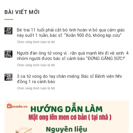
BÀI VIẾT MỚI
27
Bé trai 11 tuổi phải cắt bỏ tinh hoàn vì bỏ qua cảm giác
Th3
này suốt 1 tuần, bác sĩ: “Xoắn 900 độ, không kịp cứu”
Chức năng bình luận bị tắt
ở
Bé
trai
27
Người đàn ông tử vong vì… rặn quá mạnh khi đi vệ sinh: 4
Th3
11
nhóm người được bác sĩ cảnh báo “ĐỪNG GẮNG SỨC!”
tuổi
Chức năng bình luận bị tắt
ở
phải
Người
cắt
đàn
bỏ
26
3 ca tử vong do tay chân miệng: Bác sĩ Bệnh viện Nhi
Th3
ông
tinh
đồng 1 ra cảnh báo
tử
hoàn
Chức năng bình luận bị tắt
ở
vong
vì
3
vì…
bỏ
ca
rặn
qua
tử
quá
cảm
vong
mạnh
giác
do
khi
này
tay
đi
suốt
chân
vệ
1
miệng:
sinh:
tuần,
Bác
4
bác