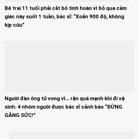
Bé trai 11 tuổi phải cắt bỏ tinh hoàn vì bỏ qua cảm
giác này suốt 1 tuần, bác sĩ: “Xoắn 900 độ, không
kịp cứu”
Người đàn ông tử vong vì… rặn quá mạnh khi đi vệ
sinh: 4 nhóm người được bác sĩ cảnh báo “ĐỪNG
GẮNG SỨC!”