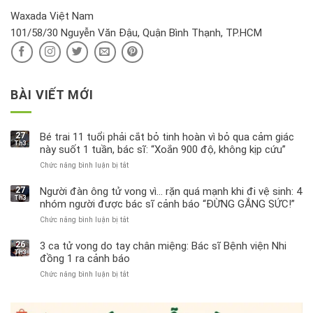
hại
Waxada Việt Nam
ra
101/58/30 Nguyễn Văn Đậu, Quận Bình Thạnh, TP.HCM
sao?
BÀI VIẾT MỚI
27
Bé trai 11 tuổi phải cắt bỏ tinh hoàn vì bỏ qua cảm giác
Th3
này suốt 1 tuần, bác sĩ: “Xoắn 900 độ, không kịp cứu”
Chức năng bình luận bị tắt
ở
Bé
trai
27
Người đàn ông tử vong vì… rặn quá mạnh khi đi vệ sinh: 4
Th3
11
nhóm người được bác sĩ cảnh báo “ĐỪNG GẮNG SỨC!”
tuổi
Chức năng bình luận bị tắt
ở
phải
Người
cắt
đàn
bỏ
26
3 ca tử vong do tay chân miệng: Bác sĩ Bệnh viện Nhi
Th3
ông
tinh
đồng 1 ra cảnh báo
tử
hoàn
Chức năng bình luận bị tắt
ở
vong
vì
3
vì…
bỏ
ca
rặn
qua
tử
quá
cảm