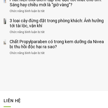
tác
nặng,
ông
Sáng hay chiều mới là “giờ vàng”?
hại
ăn
phát
của
Chức năng bình luận bị tắt
ở
nhiều
hiện
1
Phát
có
mắc
kiểu
3 loại cây đừng đặt trong phòng khách: Ảnh hưởng
hiện
thể
hai
ăn
thời
tới tài lộc, vận khí
hại
bệnh
đối
điểm
gan
ung
Chức năng bình luận bị tắt
ở
với
tập
thận
thư
3
huyết
thể
cùng
Chất Propylparaben có trong kem dưỡng da Nivea
loại
áp
dục
lúc
cây
bị thu hồi độc hại ra sao?
và
tốt
đừng
thận:
nhất
Chức năng bình luận bị tắt
ở
đặt
Bạn
cho
Chất
trong
nên
tim:
Propylparaben
phòng
dành
Sáng
có
khách:
thời
hay
trong
Ảnh
gian
chiều
kem
hưởng
để
mới
dưỡng
tới
xem
là
da
tài
xét
“giờ
Nivea
lộc,
kỹ
vàng”?
bị
vận
thông
thu
LIÊN HỆ
khí
tin
hồi
này
độc