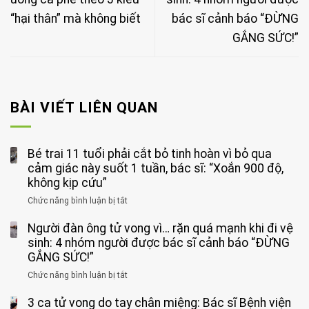
“hại thân” mà không biết
bác sĩ cảnh báo “ĐỪNG
GẮNG SỨC!”
BÀI VIẾT LIÊN QUAN
Bé trai 11 tuổi phải cắt bỏ tinh hoàn vì bỏ qua
cảm giác này suốt 1 tuần, bác sĩ: “Xoắn 900 độ,
không kịp cứu”
Chức năng bình luận bị tắt
ở
Bé
Người đàn ông tử vong vì… rặn quá mạnh khi đi vệ
trai
11
sinh: 4 nhóm người được bác sĩ cảnh báo “ĐỪNG
tuổi
GẮNG SỨC!”
phải
Chức năng bình luận bị tắt
ở
cắt
Người
bỏ
3 ca tử vong do tay chân miệng: Bác sĩ Bệnh viện
đàn
tinh