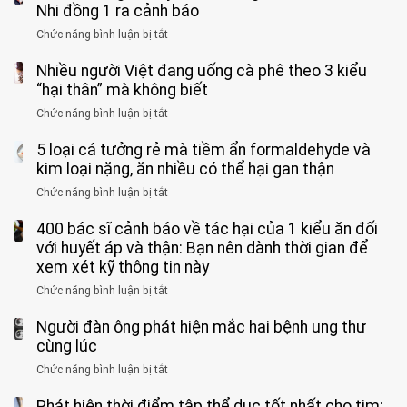
ông
Nhi đồng 1 ra cảnh báo
hoàn
tử
vì
Chức năng bình luận bị tắt
ở
vong
bỏ
3
vì…
qua
Nhiều người Việt đang uống cà phê theo 3 kiểu
ca
rặn
cảm
tử
“hại thân” mà không biết
quá
giác
vong
mạnh
Chức năng bình luận bị tắt
ở
này
do
khi
Nhiều
suốt
tay
đi
5 loại cá tưởng rẻ mà tiềm ẩn formaldehyde và
người
1
chân
vệ
Việt
kim loại nặng, ăn nhiều có thể hại gan thận
tuần,
miệng:
sinh:
đang
bác
Bác
Chức năng bình luận bị tắt
ở
4
uống
sĩ:
sĩ
5
nhóm
cà
“Xoắn
Bệnh
400 bác sĩ cảnh báo về tác hại của 1 kiểu ăn đối
loại
người
phê
900
viện
cá
với huyết áp và thận: Bạn nên dành thời gian để
được
theo
độ,
Nhi
tưởng
xem xét kỹ thông tin này
bác
3
không
đồng
rẻ
sĩ
kiểu
kịp
Chức năng bình luận bị tắt
ở
1
mà
cảnh
“hại
cứu”
400
ra
tiềm
báo
thân”
Người đàn ông phát hiện mắc hai bệnh ung thư
bác
cảnh
ẩn
“ĐỪNG
mà
sĩ
cùng lúc
báo
formaldehyde
GẮNG
không
cảnh
và
Chức năng bình luận bị tắt
SỨC!”
ở
biết
báo
kim
Người
về
loại
Phát hiện thời điểm tập thể dục tốt nhất cho tim:
đàn